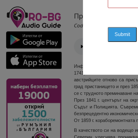
Пристанище Север
Cod 1458
Информация за Пристанище С
1741), когато вече са има
австрийците отново са присъ
град пристанището и през 18
се с трудното преминаване н
През 1841 г. центърът на ок
Съдът и Полицията. Съвреме
безпрецедентно икономическо
От 1859 г. кораборемонтната
В качеството си на водещо и
Северин улеснява прониква