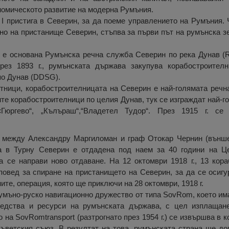
номическото развитие на модерна Румъния.
 I пристига в Северин, за да поеме управлението на Румъния. 
мно на пристанище Северин, стъпва за първи път на румънска 
н е основана Румънска речна служба Северин по река Дунав (RF
рез 1893 г., румънската държава закупува корабостроителн
по Дунав (DDSG).
отници, корабостроителницата на Северин е най-голямата речн
ите корабостроителници по целия Дунав, тук се изграждат най-г
«Гюргево“, „Кълъраш“,“Владетел Тудор“. През 1915 г. се
ри между Александру Маргиломан и граф Отокар Чернин (външ
а в Турну Северин е отдадена под наем за 40 години на Це
 се направи ново отдаване. На 12 октомври 1918 г., 13 кора
овед за спиране на пристанището на Северин, за да се осигур
ите, операция, която ще приключи на 28 октомври, 1918 г.
Румъно-руско навигационно дружество от типа SovRom, което им
редства и ресурси на румънската държава, с цел изплащан
на SovRomtransport (разтрогнато през 1954 г.) се извършва в к
Съветския съюз. В резултат на това, румънската страна ще до