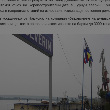
тския съюз на корабостроителницата в Турну-Северин, Кон
са в напреднал стадий на износване, изискващи постоянен ремо
е координира от Национална компания «Управление на дунавс
ристанище, което позволява акостирането на баржи до 3000 тона