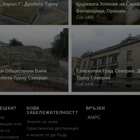
„Карол I”, Дробета Турну
Църквата Успение на Света
Богородица, Оршова
Cod 1486
ли Обществени Бани
Епископия Град Северин, 
обета-Турну Северин
Турну Северин
Cod 1435
РЕШКИ?
НОВА
ВРЪЗКИ
ЗАБЕЛЕЖИТЕЛНОСТ?
ли
ANPC
Знаете за нова
мация или
туристическа дестинация
не се
и искате тя да бъде
зползвате