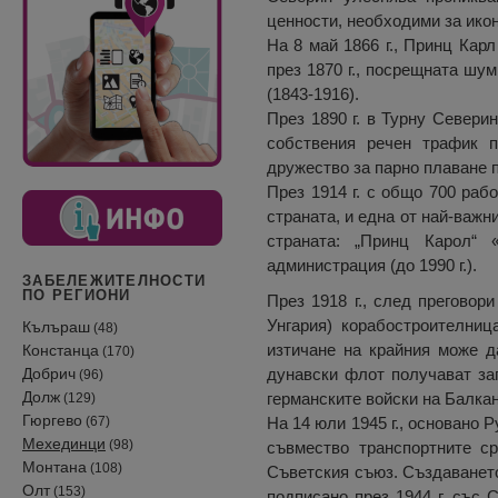
ценности, необходими за ико
На 8 май 1866 г., Принц Карл
през 1870 г., посрещната шу
(1843-1916).
През 1890 г. в Турну Севери
собствения речен трафик п
дружество за парно плаване 
През 1914 г. с общо 700 раб
страната, и една от най-важн
страната: „Принц Карол“ 
администрация (до 1990 г.).
ЗАБЕЛЕЖИТЕЛНОСТИ
ПО РЕГИОНИ
През 1918 г., след прегово
Унгария) корабостроителниц
Кълъраш
(48)
изтичане на крайния може да
Констанца
(170)
Добрич
дунавски флот получават зап
(96)
Долж
германските войски на Балкан
(129)
Гюргево
(67)
На 14 юли 1945 г., основано 
Мехединци
(98)
съвмество транспортните с
Монтана
(108)
Съветския съюз. Създаването 
Олт
(153)
подписано през 1944 г. със 