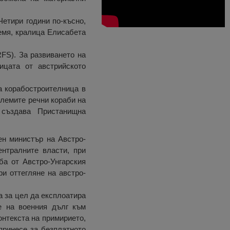
Четири години по-късно,
земя, кралица Елисабета
S). За ​​развиването на
ицата от австрийското
а корабостроителница в
олемите речни кораби на
 създава Пристанищна
ен министър на Австро-
нтралните власти, при
ба от Австро-Унгарския
и оттегляне на австро-
а за цел да експлоатира
е на военния дълг към
онтекста на примирието,
принесе за безплатното