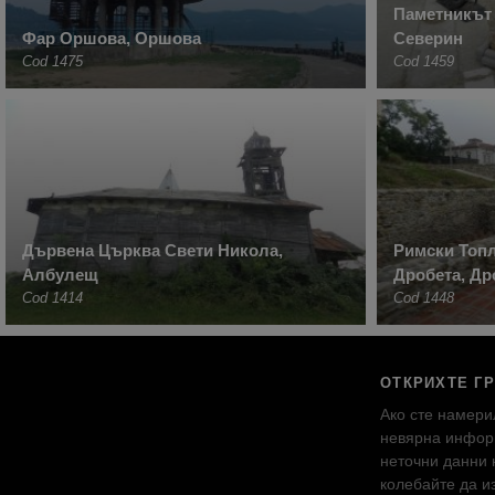
Паметникът 
Фар Оршова, Оршова
Северин
Cod 1475
Cod 1459
Дървена Църква Свети Никола,
Римски Топ
Албулещ
Дробета, Др
Cod 1414
Cod 1448
ОТКРИХТЕ Г
Ако сте намери
невярна инфор
неточни данни 
колебайте да и