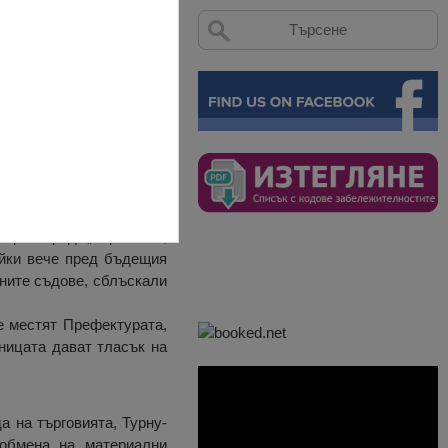
нето на Олтения (1718-
ерин град „Каролина“,
айки вече пред бъдещия
лните съдове, сблъскали
се местят Префектурата,
ницата дават тласък на
а на търговията, Турну-
 обмена на материални