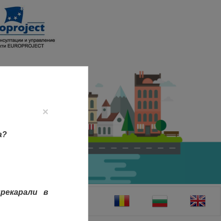
×
а?
рекарали в
ТАКТИ