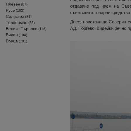
Плевен
(87)
отдаване под наем на Съве
Русе
(102)
съветските товарни средства 
Силистра
(81)
Днес, пристанище Северин с
Телеорман
(55)
АД, Гюргево, бидейки речно п
Велико Търново
(116)
Видин
(104)
Враца
(101)