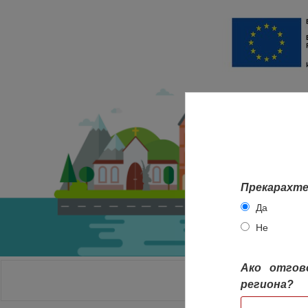
Прекарахте
Да
Не
Ако отгов
НАЧАЛО
региона?