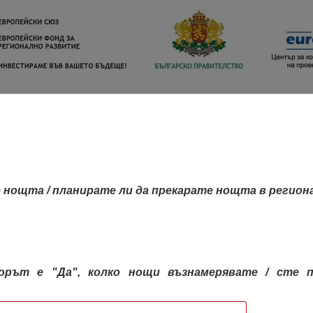
 нощта / планирате ли да прекарате нощта в регион
орът е "Да", колко нощи възнамерявате / сте п
КАРТА НА РЕГИОНИТЕ
РЕГИОНИ
КОН