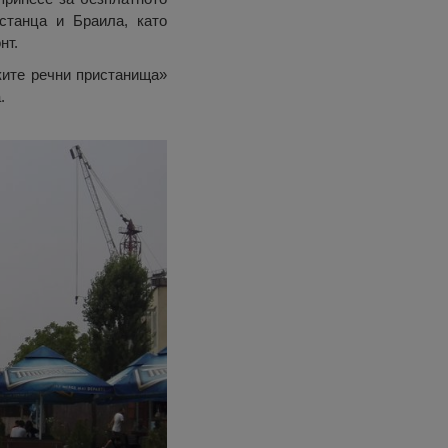
станца и Браила, като
нт.
ките речни пристанища»
.