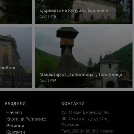
Църквата на Куцуите, Брощени
Cod 1416
Дробета
Манастирът „Тополница”, Тополница
Cod 1484
РАЗДЕЛИ
КОНТАКТИ
Начало
Ул. Михай Еминеску, Nr.
35, Слатина, Джуд. Олт,
Карта на Регионите
Румъния
Региони
Тел:. 0249.420.098 / факс:
Контакти