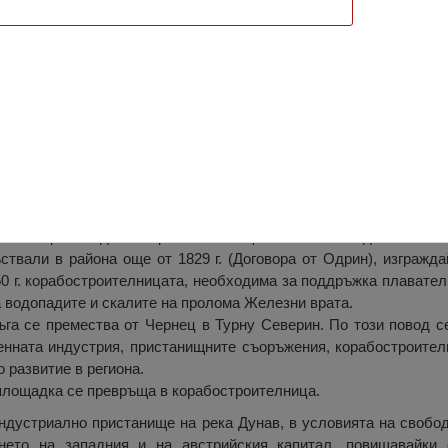
ин, Дробета Турну Северин
еверин може да се намери още от XVIII век. След овладява
ли намерение да построят на същото място на днешен Сев
ствали в района още от 1829 г. (Договора от Одрин), изгражд
50 г. корабостроителницата, необходима за поддръжка плавате
а водопадите и скалите на пролома Железни врата.
ръга се премества от Чернец в Турну Северин. По този повод 
нната индустрия, пристанищните съоръжения, корабостроител
 развитие в региона.
 площадка се превръща в корабостроителница.
ндустриално пристанище на река Дунав, в условията на свобод
нето на западния и на австрийския капитал, повишавайки