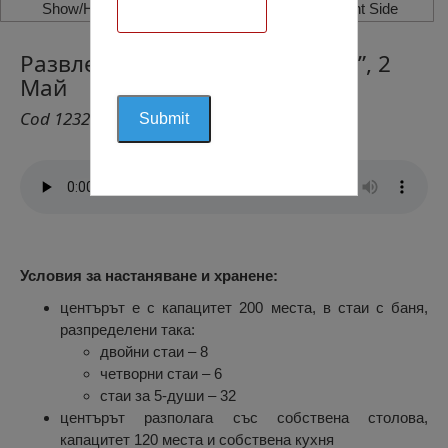
Show/Hide Left Side
Show/Hide Right Side
Развлекателен Център „2 Май”, 2
Май
Cod 1232
Условия за настаняване и хранене
:
центърът е с капацитет 200 места, в стаи с баня,
разпределени така:
двойни стаи – 8
четворни стаи – 6
стаи за 5-души – 32
центърът разполага със собствена столова,
капацитет 120 места и собствена кухня