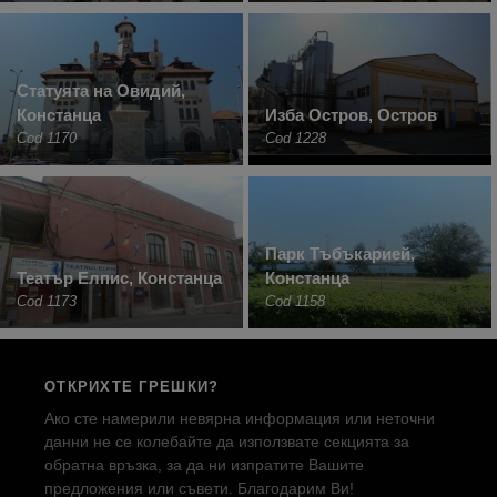
Статуята на Овидий,
Констанца
Изба Остров, Остров
Cod 1170
Cod 1228
Парк Тъбъкарией,
Театър Елпис, Констанца
Констанца
Cod 1173
Cod 1158
ОТКРИХТЕ ГРЕШКИ?
Ако сте намерили невярна информация или неточни
данни не се колебайте да използвате секцията за
обратна връзка, за да ни изпратите Вашите
предложения или съвети. Благодарим Ви!