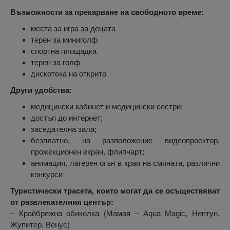
Възможности за прекарване на свободното време
:
места за игра за децата
терен за миниголф
спортна площадка
терен за голф
дискотека на открито
Други удобства
:
медицински кабинет и медицински сестри;
достъп до интернет;
заседателна зала;
безплатно, на разположение видеопроектор,
прожекционен екран, флипчарт;
анимация, лагерен огън в края на смяната, различни
конкурси
Туристически трасета, които могат да се осъществяват
от развлекателния център
:
– Крайбрежна обиколка (Мамая – Aqua Magic, Нептун,
Жупитер, Венус)