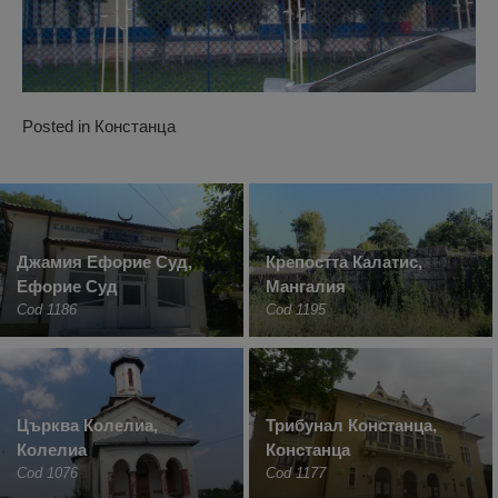
Posted in
Констанца
Джамия Ефорие Суд,
Крепостта Калатис,
Ефорие Суд
Мангалия
Cod 1186
Cod 1195
Църква Колелиа,
Трибунал Констанца,
Колелиа
Констанца
Cod 1076
Cod 1177