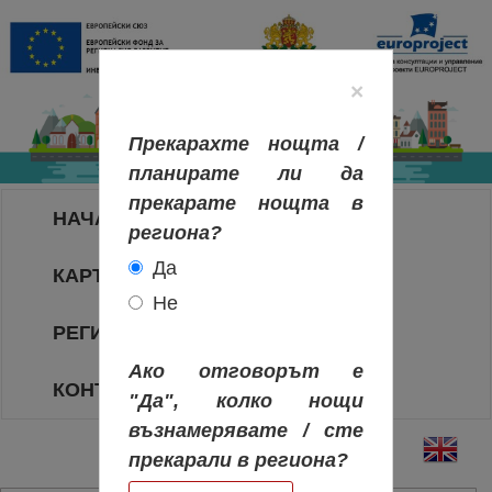
×
Прекарахте нощта /
планирате ли да
прекарате нощта в
НАЧАЛО
региона?
Да
КАРТА НА РЕГИОНИТЕ
Не
РЕГИОНИ
Ако отговорът е
КОНТАКТИ
"Да", колко нощи
възнамерявате / сте
прекарали в региона?