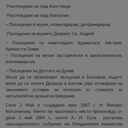
-Разглеждане на град Констанца
-Разглеждане на град Мангалия
– Посещения в музея, планетариума, делфинариума
-Посещения на музеите Дервент, Св. Андрей
– Посещение на паметниците Адамклиси, Хистрия,
Крепостта Томис
– Посещения на музеи (исторически и археологически,
военноморски)
– Посещения на Делтата на Дунав
Могат да се организират екскурзии в България, където
може да се посети Двореца в Балчик (при отговаряне на
законовите условия за излизане от страната за
непълнолетни румънски граждани).
Село 2 Май е създадено през 1887 г. от Михаил
Когълничану. Името на населеното място произхожда от
деня 2 май 1864 г., когато А. И. Куза разтрогва
законодателното събрание на Обединените княжества