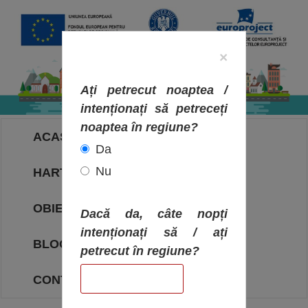
×
Ați petrecut noaptea /
intenționați să petreceți
noaptea în regiune?
ACASA
Da
Nu
HARTA OBIECTIVELOR
OBIECTIVE
Dacă da, câte nopți
intenționați să / ați
BLOG
petrecut în regiune?
CONTACT