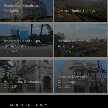
Seminarul Musulman,
Medgidia
Crama Lipnița, Lipniţa
Cod 1221
Cod 1227
Ana Aslan Health Spa,
Basilica Adamclisi,
Eforie Nord
Adamclisi
Cod 1182
Cod 1236
Casa cu Bowinduri,
Hotel Intim, Constanța
Constanța
Cod 1135
Cod 1102
AI DEPISTAT ERORI?