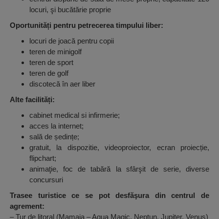
locuri, şi bucătărie proprie
Oportunități pentru petrecerea timpului liber:
locuri de joacă pentru copii
teren de minigolf
teren de sport
teren de golf
discotecă în aer liber
Alte facilități:
cabinet medical si infirmerie;
acces la internet;
sală de ședințe;
gratuit, la dispozitie, videoproiector, ecran proiecție,
flipchart;
animaţie, foc de tabără la sfârşit de serie, diverse
concursuri
Trasee turistice ce se pot desfăşura din centrul de
agrement:
– Tur de litoral (Mamaia – Aqua Magic, Neptun, Jupiter, Venus)