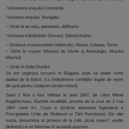
-Vizionarea oraşului Constanţa
-Vizitarea oraşului Mangalia
– Vizite la acvariu, planetariu, delfinariu
-Vizitarea mănăstirilor Dervent, Sfântul Andrei
– Vizitarea monumentelor Adamclisi, Histria, Cetatea Tomis
– Vizite la muzee (Muzeul de Istorie şi Arheologie, Muzeul
Marinei)
– Vizite în Delta Dunării
Se pot organiza excursii în Bulgaria unde se poate vizita
palatul de la Balcic (cu îndeplinirea condiţiilor legale de ieşire
din ţară pentru cetăţenii români minori).
Satul 2 Mai a fost înființat în anul 1887, de către Mihail
Kogălniceanu. Numele localității, provine de la ziua de 2 mai
1864 când A.I. Cuza a dizolvat adunarea legislativă a
Principatelor Unite ale Moldovei și Țării Românești. Din alte
surse, denumirea ar proveni de la cele „două maiuri”, unelte
țărănești ce se foloseau în această așezare.