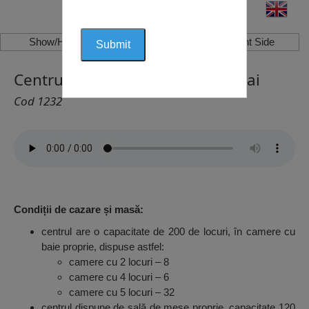
Show/Hide Left Side
Show/Hide Right Side
Centrul de Agrement 2 Mai, 2 Mai
Cod 1232
Condiții de cazare și masă:
centrul are o capacitate de 200 de locuri, în camere cu
baie proprie, dispuse astfel:
camere cu 2 locuri – 8
camere cu 4 locuri – 6
camere cu 5 locuri – 32
centrul dispune de sală de mese proprie, capacitate 120