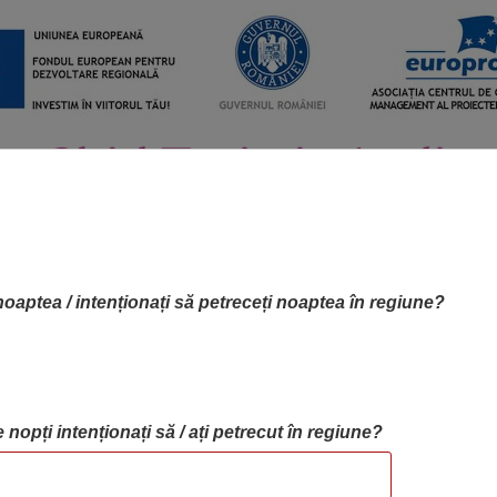
noaptea / intenționați să petreceți noaptea în regiune?
 nopți intenționați să / ați petrecut în regiune?
RTA OBIECTIVELOR
OBIECTIVE
BLOG