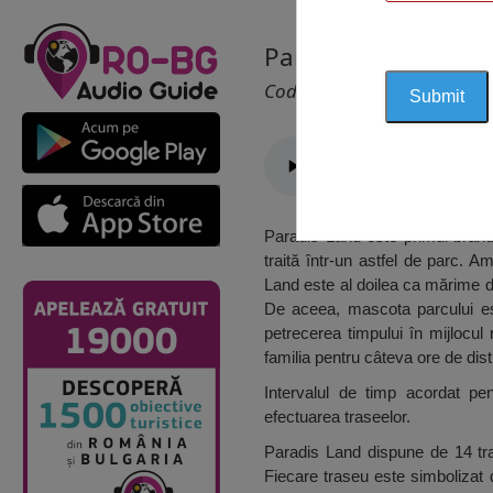
Paradis Land Nept
Cod 1202
Paradis Land este primul bran
traită într-un astfel de parc.
Land este al doilea ca mărime di
De aceea, mascota parcului es
petrecerea timpului în mijlocul 
familia pentru câteva ore de dist
Intervalul de timp acordat pen
efectuarea traseelor.
Paradis Land dispune de 14 trase
Fiecare traseu este simbolizat 