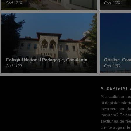
Cod 1219
Cod 1129
Colegiul Național Pedagogic, Constanța
Obelisc, Cost
Cod 1120
Cod 1180
AI DEPISTAT 
Ai ascultat un au
ai depistat inform
incorecte sau da
inexacte? Folos
sectiunea de fe
trimite sugestiile 