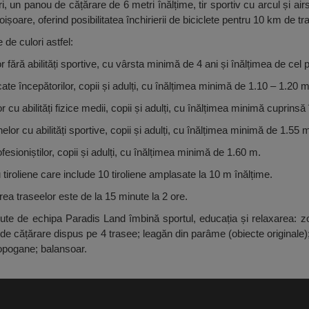
i, un panou de cățărare de 6 metri înălțime, tir sportiv cu arcul și airs
foișoare, oferind posibilitatea închirierii de biciclete pentru 10 km de t
 de culori astfel:
or fără abilități sportive, cu vârsta minimă de 4 ani și înălțimea de cel
cate începătorilor, copii și adulți, cu înălțimea minimă de 1.10 – 1.20 m
 cu abilități fizice medii, copii și adulți, cu înălțimea minimă cuprinsă 
lor cu abilități sportive, copii și adulți, cu înălțimea minimă de 1.55 
fesioniștilor, copii și adulți, cu înălțimea minimă de 1.60 m.
iroliene care include 10 tiroliene amplasate la 10 m înălțime.
a traseelor este de la 15 minute la 2 ore.
pute de echipa Paradis Land îmbină sportul, educația și relaxarea: zo
e cățărare dispus pe 4 trasee; leagăn din parâme (obiecte originale);
topogane; balansoar.