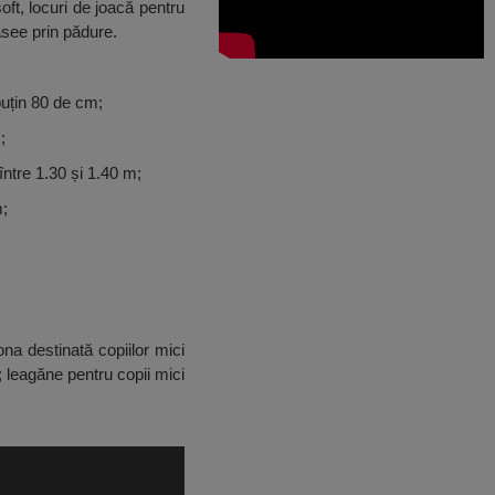
oft, locuri de joacă pentru
rasee prin pădure.
 puțin 80 de cm;
;
între 1.30 și 1.40 m;
m;
na destinată copiilor mici
 leagăne pentru copii mici