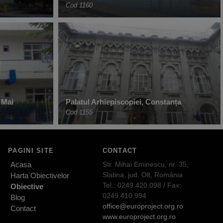
Cod 1160
 Mai
Palatul Arhiepiscopiei, Constanța
Cod 1155
PAGINI SITE
CONTACT
Acasa
Str. Mihai Eminescu, nr. 35,
Slatina, jud. Olt, România
Harta Obiectivelor
Tel.: 0249.420.098 / Fax:
Obiective
0249.410.994
Blog
office@europroject.org.ro
Contact
www.europroject.org.ro