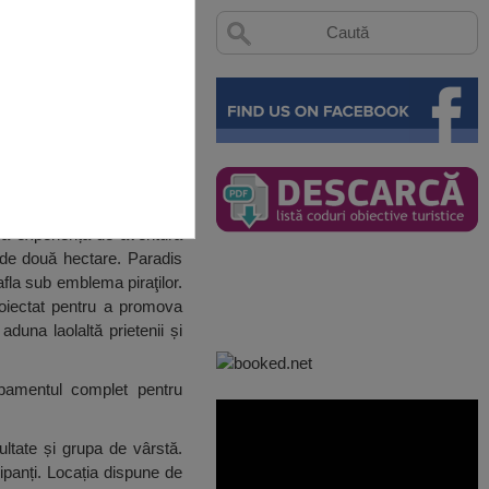
ă experiența de aventură
 de două hectare. Paradis
afla sub emblema piraţilor.
oiectat pentru a promova
aduna laolaltă prietenii și
hipamentul complet pentru
ultate și grupa de vârstă.
ipanți. Locația dispune de