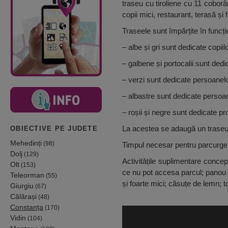
traseu cu tiroliene cu 11 coborâr
copii mici, restaurant, terasă și 
Traseele sunt împărțite în funcție
– albe și gri sunt dedicate copiil
– galbene și portocalii sunt dedi
– verzi sunt dedicate persoanelor
– albastre sunt dedicate persoane
– roșii și negre sunt dedicate pro
La acestea se adaugă un traseu t
OBIECTIVE PE JUDETE
Mehedinți
(98)
Timpul necesar pentru parcurgere
Dolj
(129)
Activitățile suplimentare conce
Olt
(153)
ce nu pot accesa parcul; panou d
Teleorman
(55)
și foarte mici; căsuțe de lemn; 
Giurgiu
(67)
Călărași
(48)
Constanța
(170)
Vidin
(104)