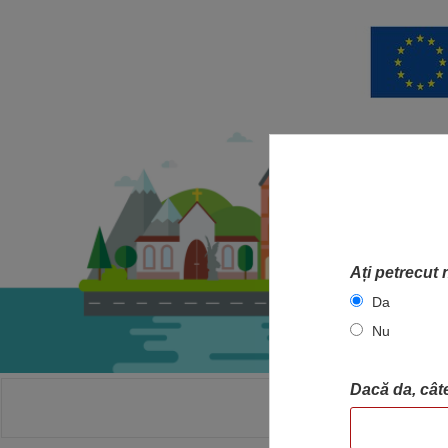
Ați petrecut 
Da
Nu
Dacă da, câte
ACASA
HA