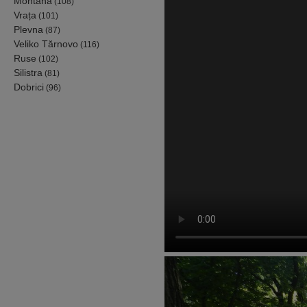
Montana
(108)
Vrața
(101)
Plevna
(87)
Veliko Tărnovo
(116)
Ruse
(102)
Silistra
(81)
Dobrici
(96)