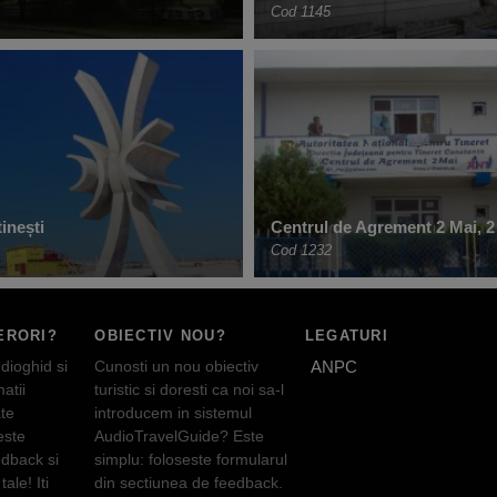
Cod 1145
inești
Centrul de Agrement 2 Mai, 2
Cod 1232
ERORI?
OBIECTIV NOU?
LEGATURI
dioghid si
Cunosti un nou obiectiv
ANPC
atii
turistic si doresti ca noi sa-l
te
introducem in sistemul
este
AudioTravelGuide? Este
edback si
simplu: foloseste formularul
tale! Iti
din sectiunea de feedback.