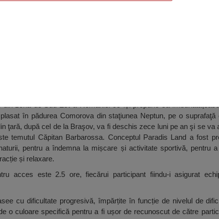
un, Neptun
d din zona de Sud-Est a României ce își propune să îmbunătățeasc
 Amplasat în pădurea Comorova din staţiunea Neptun, pe o suprafaţă
n ţară, după cel de la Braşov, va fi deschis zece luni pe an şi se va 
te temutul Căpitan Barbarossa. Conceptul Paradis Land a fost pr
naturii, pentru a îndemna la mișcare și activitate sportivă, pentru a 
racție și relaxare.
tru acces este 2.5 ore, fiecărui participant fiindu-i asigurat ec
e cu dificultate progresivă, împărțite în funcție de nivelul de dific
de o culoare specifică pentru a fi ușor de recunoscut de către partic