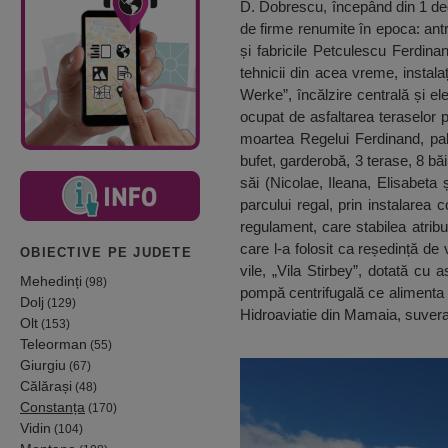
D. Dobrescu, începând din 1 dec
de firme renumite în epoca: ant
și fabricile Petculescu Ferdinand
tehnicii din acea vreme, instala
Werke”, încălzire centrală și el
ocupat de asfaltarea teraselor p
moartea Regelui Ferdinand, pal
bufet, garderobă, 3 terase, 8 bă
săi (Nicolae, Ileana, Elisabeta
parcului regal, prin instalarea 
regulament, care stabilea atribuț
care l-a folosit ca reședință d
OBIECTIVE PE JUDETE
vile, „Vila Stirbey”, dotată cu
Mehedinți
(98)
pompă centrifugală ce alimenta tur
Dolj
(129)
Hidroaviatie din Mamaia, suver
Olt
(153)
Teleorman
(55)
Giurgiu
(67)
Călărași
(48)
Constanța
(170)
Vidin
(104)