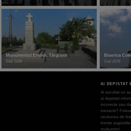
Monumentul Eroilor, Târgușor
Biserica Cole
Cod 1208
Cod 1076
AI DEPISTAT 
Ai ascultat un au
ai depistat inform
incorecte sau da
inexacte? Folos
sectiunea de fe
trimite sugestiile 
multumim!