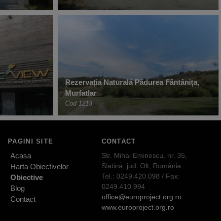
Rezervația Naturală Pădurea Fântânița,
Murfatlar
Cod 1213
PAGINI SITE
CONTACT
Acasa
Str. Mihai Eminescu, nr. 35,
Slatina, jud. Olt, România
Harta Obiectivelor
Tel.: 0249.420.098 / Fax:
Obiective
0249.410.994
Blog
office@europroject.org.ro
Contact
www.europroject.org.ro