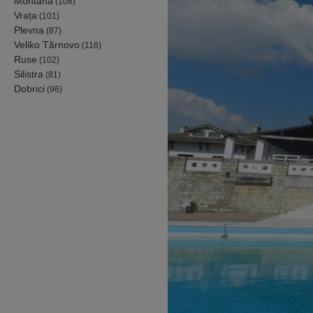
Montana
(108)
Vrața
(101)
Plevna
(87)
Veliko Tărnovo
(116)
Ruse
(102)
Silistra
(81)
Dobrici
(96)