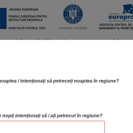
noaptea / intenționați să petreceți noaptea în regiune?
 nopți intenționați să / ați petrecut în regiune?
RTA OBIECTIVELOR
OBIECTIVE
BLOG