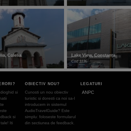
lia, Colelia
Lake View, Constanța
Cod 1136
ERORI?
OBIECTIV NOU?
LEGATURI
dioghid si
Cunosti un nou obiectiv
ANPC
atii
turistic si doresti ca noi sa-l
te
introducem in sistemul
este
AudioTravelGuide? Este
edback si
simplu: foloseste formularul
tale! Iti
din sectiunea de feedback.