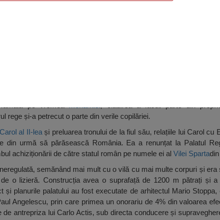
a
n Mamaia pe vremea
monarhiei
, clădirea a făcut parte din propr
ul rege și-a petrecut o parte din verile copilăriei.
Carol al II-lea
și preluarea tronului de la fiul său, relațiile lui Carol cu 
ele din urmă să părăsească România. Ea a renunțat la Palatul Reg
bul achiziționării de către statul român pe numele ei al
Vilei Sparta
din
eregulată, semănând mai mult cu o vilă cu mai multe corpuri și era si
de o lizieră. Construcția avea o suprafață de 1200 m pătrați și a f
t și planurile palatului au fost executate de arhitectul Mario Stoppa,
aul Angelescu, prin care primea un onorariu de 4% din valoarea efecti
 de antrepriza lui Carlo Actis, sub directa conducere și supraveghere