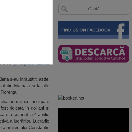
ietarea
principesei Elena
,
Elena s-au înrăutățit, astfel
al din Mamaia și la alte
 Florența.
tuat în mijlocul unui parc
ost ridicată în doi ani și
 care a semnat la 4 aprilie
vă a lucrărilor. Lucrările
 a arhitectului Constantin