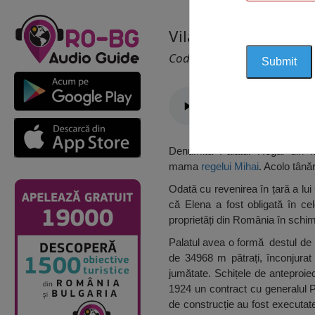
Vila Regală, Mamai
Cod 1178
Denumită Palatul Regal di
mama
regelui Mihai
. Acolo tânăr
Odată cu revenirea în țară a lui
că Elena a fost obligată în c
proprietăți din România în schim
Palatul avea o formă destul de n
de 34968 m pătrați, înconjurat 
jumătate. Schițele de anteproiec
1924 un contract cu generalul P
de construcție au fost executate