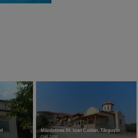
ud
Mănăstirea Sf. Ioan Casian, Târguşor
Cod 1206