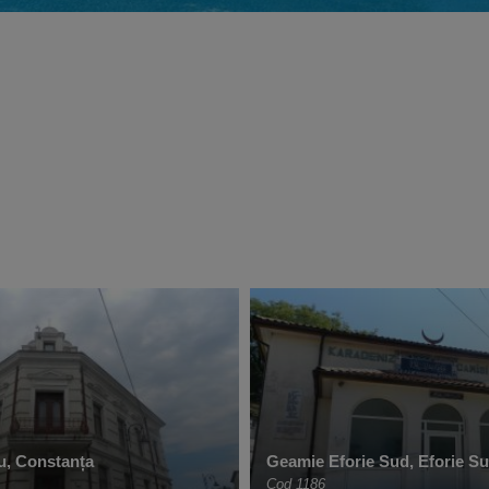
u, Constanța
Geamie Eforie Sud, Eforie S
Cod 1186