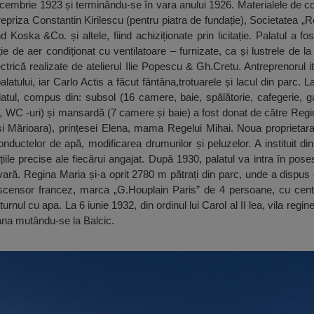
embrie 1923 și terminându-se în vara anului 1926. Materialele de con
repriza Constantin Kirilescu (pentru piatra de fundație), Societatea 
 Koska &Co. și altele, fiind achiziționate prin licitație. Palatul a fos
ție de aer condiționat cu ventilatoare – furnizate, ca și lustrele de 
ectrică realizate de atelierul Ilie Popescu & Gh.Cretu. Antreprenorul 
alatului, iar Carlo Actis a făcut fântâna,trotuarele și lacul din parc
atul, compus din: subsol (16 camere, baie, spălătorie, cafegerie, g
i, WC -uri) și mansardă (7 camere și baie) a fost donat de către Regin
 și Mărioara), prințesei Elena, mama Regelui Mihai. Noua proprietar
conductelor de apă, modificarea drumurilor și peluzelor. A instituit d
iile precise ale fiecărui angajat. După 1930, palatul va intra în poses
e vară. Regina Maria și-a oprit 2780 m pătrați din parc, unde a dispu
 ascensor francez, marca „G.Houplain Paris” de 4 persoane, cu centr
nul cu apa. La 6 iunie 1932, din ordinul lui Carol al II lea, vila regine
ana mutându-se la Balcic.