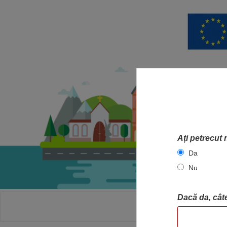
Ați petrecut 
Da
Nu
Dacă da, câte
ACASA
HA