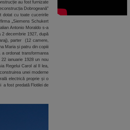
strucție au fost furnizate
„Reconstrucția Dobrogeană”
t dotat cu toate cuceririle
la firma „Siemens Schukert
italian Antonio Moraldo s-a
. La 2 decembrie 1927, după
araj), parter (12 camere,
a Maria și patru din copiii
a a ordonat transformarea
in 22 ianuarie 1928 un nou
ia Regelui Carol al II lea,
s construirea unei moderne
ală electrică proprie și o
i a fost predată Flotilei de