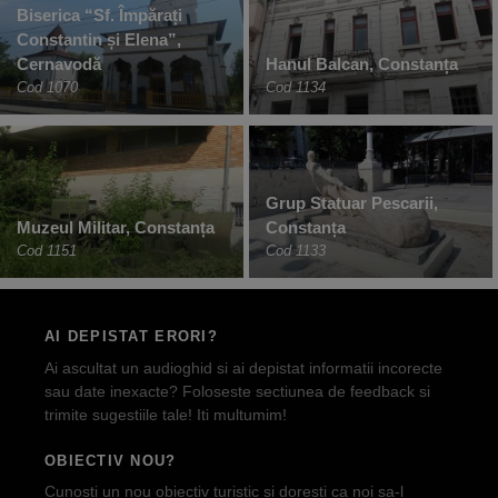
Biserica “Sf. Împărați
Constantin și Elena”,
Cernavodă
Hanul Balcan, Constanța
Cod 1070
Cod 1134
Grup Statuar Pescarii,
Muzeul Militar, Constanța
Constanța
Cod 1151
Cod 1133
AI DEPISTAT ERORI?
Ai ascultat un audioghid si ai depistat informatii incorecte
sau date inexacte? Foloseste sectiunea de feedback si
trimite sugestiile tale! Iti multumim!
OBIECTIV NOU?
Cunosti un nou obiectiv turistic si doresti ca noi sa-l