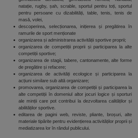
natație, rugby, șah, scrable, sportul pentru toți, sportul
pentru persoane cu dizabilități, table, tenis, tenis de
masă, volei,
descoperirea, selecționarea, inițierea și pregătirea în
ramurile de sport menționate
organizarea și administrarea activității sportive proprii;
organizarea de competiții proprii și participarea la alte
competiții sportive;
organizarea de stagii, tabere, cantonamente, alte forme
de pregătire și refacere;
organizarea de activități ecologice și participarea la
acțiuni similare sub altă organizare;
promovarea, organizarea de competiții și participarea la
alte competiții în domeniul altor jocuri logice și sporturi
ale minții care pot contribui la dezvoltarea calităților și
abilităților sportive.
editarea de pagini web, reviste, pliante, broșuri, alte
materiale tipărite pentru evidențierea activităților proprii și
mediatizarea lor în rândul publicului.