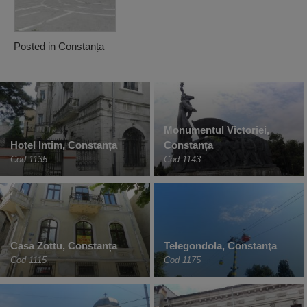
Posted in
Constanța
Monumentul Victoriei,
Hotel Intim, Constanța
Constanța
Cod 1135
Cod 1143
Casa Zottu, Constanța
Telegondola, Constanţa
Cod 1115
Cod 1175