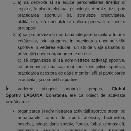
a) să dezvolte și să educe personalitatea tinerilor și
copiilor, în plan intelectual, psihologic, moral și fizic prin
practicarea sportului; să stimuleze creativitatea,
abilitățile și să consolideze cultura generală a tinerilor
prin sport.
b) să promoveze o mai bună integrare socială a tuturor
cetățenilor, prin atragerea în practicarea unor activități
sportive în vederea educării un stil de viață sănătos și
prevenției unor comportamente de risc.
c) să organizeze și să administreze activități sportive,
să promoveze una sau mai multe discipline sportive,
practicarea acestora de către membrii săi și participarea
la activități și competiții sportive.
În vederea atingerii scopului propus,
Clubul
Sportiv LAGUNA Constanta
are ca obiect de activitate
următoarele:
organizarea și administrarea activității sportive proprii pe
următoarele ramuri de sport: atletism, badminton,
baschet, bridge, dans sportiv, fitness, fotbal, gimnastică,
gimnastică aerobică, gimnastică ritmică, handbal,