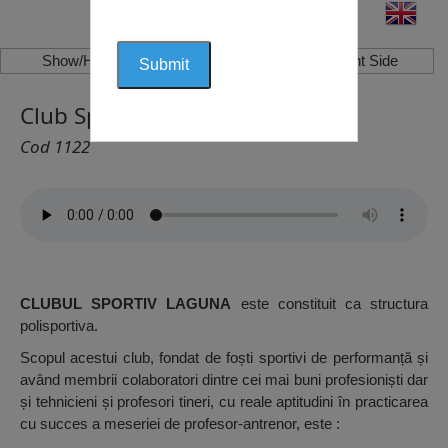
Show/Hide Left Side
Show/Hide Right Side
Club Sportiv Laguna, Constanța
Cod 1122
CLUBUL SPORTIV LAGUNA
este constituit ca structura
polisportiva.
Scopul acestui club, fondat de foști sportivi de performanță și
având membrii colaboratori dintre cei mai buni profesioniști dar
și tehnicieni și profesori tineri, cu reale aptitudini în practicarea
cu succes a meseriei de profesor-antrenor, este :