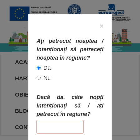
×
Ați petrecut noaptea /
intenționați să petreceți
noaptea în regiune?
ACASA
Da
Nu
HARTA OBIECTIVELOR
OBIECTIVE
Dacă da, câte nopți
intenționați să / ați
BLOG
petrecut în regiune?
CONTACT