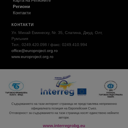
Карта на Регионите
Региони
Контакти
КОНТАКТИ
Ул. Михай Еминеску, Nr. 35, Слатина, Джуд. Олт,
Румъния
Тел:. 0249.420.098 / факс: 0249.410.994
office@europroject.org.ro
www.europroject.org.ro
Съдържанието на тази интернет страница не представлява непременно
официалната позиция на Европейския Съюз.
Отговорност за съдържанието на тази страница носят единствено нейните
автори.
www.interregrobg.eu