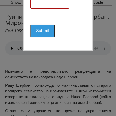
Show/Hide Left Side
Show/Hide Right Side
Руините на Имението Раду Шербан,
Миронещ
Cod 1059
Имението е представлявало резиденцията на
семейството на войводата Раду Шербан.
Раду Шербан произхожда по майчина линия от старото
болярско семейство на Крайовените. Някои исторически
извори потвърждават, че е внук на Нягое Басараб (който
имал, освен Теодосий, още един син, на име Шербан).
Става голям управител по време на управлението