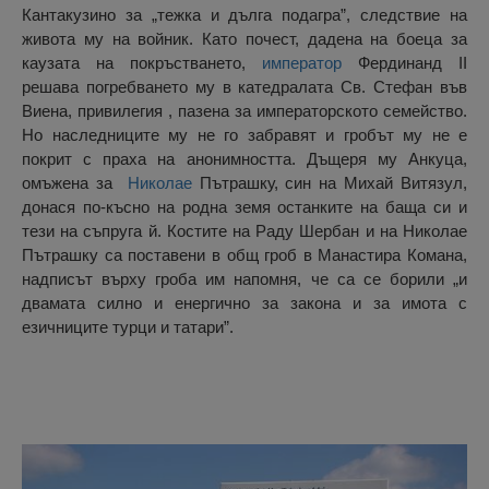
Кантакузино за „тежка и дълга подагра”, следствие на
живота му на войник. Като почест, дадена на боеца за
каузата на покръстването,
император
Фердинанд II
решава погребването му в катедралата Св. Стефан във
Виена, привилегия , пазена за императорското семейство.
Но наследниците му не го забравят и гробът му не е
покрит с праха на анонимността. Дъщеря му Анкуца,
омъжена за
Николае
Пътрашку, син на Михай Витязул,
донася по-късно на родна земя останките на баща си и
тези на съпруга й. Костите на Раду Шербан и на Николае
Пътрашку са поставени в общ гроб в Манастира Комана,
надписът върху гроба им напомня, че са се борили „и
двамата силно и енергично за закона и за имота с
езичниците турци и татари”.