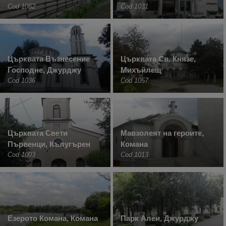
Cod 1062
Cod 1031
Църквата Възнесение
Църквата Св. Князе,
Господне, Джурджу
Михъйлещ
Cod 1036
Cod 1057
Църквата Свети
Мавзолеят на героите,
Първенци, Кълугърен
Комана
Cod 1003
Cod 1013
Езерото Комана, Комана
Парк Алеи, Джурджу