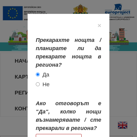
×
Прекарахте нощта /
планирате ли да
прекарате нощта в
НАЧАЛО
региона?
Да
КАРТА НА РЕГИОНИТЕ
Не
РЕГИОНИ
Ако отговорът е
КОНТАКТИ
"Да", колко нощи
възнамерявате / сте
прекарали в региона?