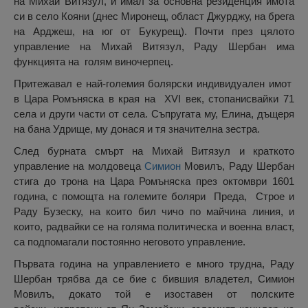
на Михай Витязул, и имал за основна резиденция имота
си в село Кояни (днес Миронещ, област Джурджу, на брега
на Арджеш, на юг от Букурещ). Почти през цялото
управление на Михай Витязул, Раду Шербан има
функцията на голям виночерпец.
Притежавал е най-големия болярски индивидуален имот
в Цара Ромъняска в края на XVI век, стопанисвайки 71
села и други части от села. Съпругата му, Елина, дъщеря
на бана Удрище, му донася и тя значителна зестра.
След бурната смърт на Михай Витязул и краткото
управление на молдовеца
Симион
Мовилъ, Раду Шербан
стига до трона на Цара Ромъняска през октомври 1601
година, с помощта на големите боляри Преда, Строе и
Раду Бузеску, на които бил чичо по майчина линия, и
които, радвайки се на голяма политическа и военна власт,
са подпомагали постоянно неговото управление.
Първата година на управлението е много трудна, Раду
Шербан трябва да се бие с бившия владетел, Симион
Мовилъ, докато той е изоставен от полските