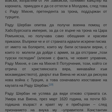
войски, изпратени от Ян Замойски, големият канцлер на
короната, принуден е да се оттегли в Молдова, след това
с Раду Михня, претендента за трона, поддържан от
турците.
Раду Шербан опитва да получи военна помощ от
Хабсбургската империя, за да се върне на трона на Цара
Ромъняска, но получава само обещания и красиви
приказки. Въпреки че и от страната идвали искрени писма
от името на болярите, които му били останали верни, с
които го молели да дойде с армия, за да отстрани „този
турски господин” (алюзия с факта, че новият управник,
Раду Михня, е син на Михня II Потурчения, този, който се
отрича от християнската вяра, минавайки към
мохамеданството), дворът във Виена не искал да рискува
нова война с Турция, а това означавало изоставане на
[19]
каузата на Раду Шербан.
Раду Шербан не успява да види отново страната си.
Умира във Виена, през март 1620 година, на почти 60-
годишна възраст и краят му е прибързан – след
признанието на внука му –управителя Константин