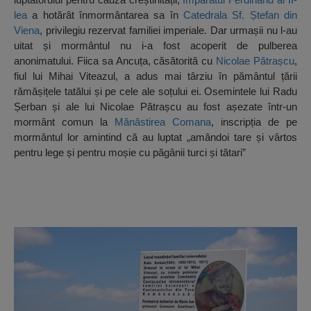
lea
a hotărât înmormântarea sa în
Catedrala Sf. Ștefan din
Viena
, privilegiu rezervat familiei imperiale. Dar urmașii nu l-au
uitat și mormântul nu i-a fost acoperit de pulberea
anonimatului. Fiica sa Ancuța, căsătorită cu
Nicolae Pătrașcu
,
fiul lui Mihai Viteazul, a adus mai târziu în pământul țării
rămășițele tatălui și pe cele ale soțului ei. Osemintele lui Radu
Șerban și ale lui Nicolae Pătrașcu au fost așezate într-un
mormânt comun la
Mănăstirea Comana
, inscripția de pe
mormântul lor amintind că au luptat „amândoi tare și vârtos
pentru lege și pentru moșie cu păgânii turci și tătari”