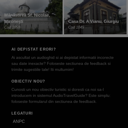
Mănăstirea Sf. Nicolae,
Mironești
Casa Dr. A Vianu, Giurgiu
Cod 1058
Cod 1049
AI DEPISTAT ERORI?
Ai ascultat un audioghid si ai depistat informatii incorecte
sau date inexacte? Foloseste sectiunea de feedback si
trimite sugestiile tale! Iti multumim!
OBIECTIV NOU?
Cunosti un nou obiectiv turistic si doresti ca noi sa-l
introducem in sistemul AudioTravelGuide? Este simplu:
foloseste formularul din sectiunea de feedback.
LEGATURI
ANPC