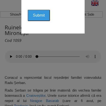
Show/Hide Left Side
Show/Hide Right Side
Ruinele Conacului Radu Șerban,
Mironești
Cod 1059
Conacul a reprezentat locul reședinței familiei voievodului
Radu Șerban.
Radu Șerban se trăgea pe linie maternă din vechea familie
boierească a
Craioveștilor
. Unele surse istorice afirmă că era
nepot al lui
Neagoe Basarab
(care ar fi avut, pe
lângă
Teodosie
, încă un fiu, numit Șerban).