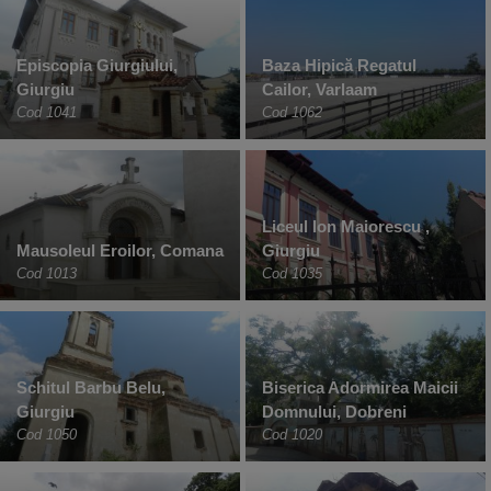
Episcopia Giurgiului,
Baza Hipică Regatul
Giurgiu
Cailor, Varlaam
Cod 1041
Cod 1062
Liceul Ion Maiorescu ,
Mausoleul Eroilor, Comana
Giurgiu
Cod 1013
Cod 1035
Schitul Barbu Belu,
Biserica Adormirea Maicii
Giurgiu
Domnului, Dobreni
Cod 1050
Cod 1020