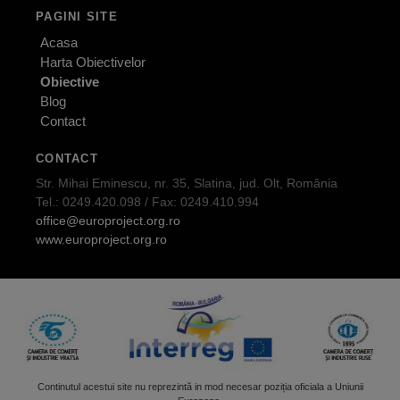
PAGINI SITE
Acasa
Harta Obiectivelor
Obiective
Blog
Contact
CONTACT
Str. Mihai Eminescu, nr. 35, Slatina, jud. Olt, România
Tel.: 0249.420.098 / Fax: 0249.410.994
office@europroject.org.ro
www.europroject.org.ro
Continutul acestui site nu reprezintă in mod necesar poziția oficiala a Uniunii