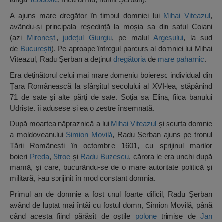
A ajuns mare dregător în timpul domniei lui
Mihai Viteazul
,
avându-și principala reședință la moșia sa din satul Coiani
(azi
Mironești
,
județul Giurgiu
, pe malul
Argeșului
, la sud
de
București
). Pe aproape întregul parcurs al domniei lui Mihai
Viteazul, Radu Șerban a deținut
dregătoria
de
mare paharnic
.
Era deținătorul celui mai mare domeniu boieresc individual din
Țara Românească la sfârșitul secolului al XVI-lea, stăpânind
71 de sate și alte părți de sate. Soția sa Elina, fiica banului
Udriște, îi adusese și ea o zestre însemnată.
După moartea năpraznică a lui
Mihai Viteazul
și scurta domnie
a moldoveanului
Simion Movilă
, Radu Șerban ajuns pe tronul
Țării Românești în octombrie 1601, cu sprijinul marilor
boieri
Preda
,
Stroe
și
Radu Buzescu
, cărora le era unchi după
mamă, și care, bucurându-se de o mare autoritate politică și
militară, i-au sprijinit în mod constant domnia.
Primul an de domnie a fost unul foarte dificil, Radu Șerban
având de luptat mai întâi cu fostul domn, Simion Movilă, până
când acesta fiind părăsit de oștile
polone
trimise de
Jan