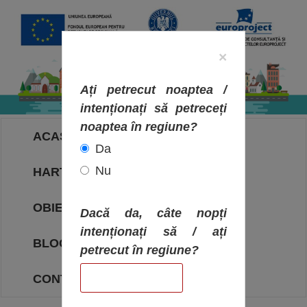
×
Ați petrecut noaptea /
intenționați să petreceți
noaptea în regiune?
ACASA
Da
Nu
HARTA OBIECTIVELOR
OBIECTIVE
Dacă da, câte nopți
intenționați să / ați
BLOG
petrecut în regiune?
CONTACT