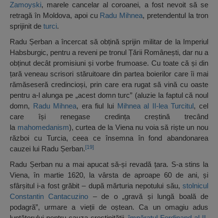
Zamoyski
, marele cancelar al coroanei, a fost nevoit să se
retragă în Moldova, apoi cu
Radu Mihnea
, pretendentul la tron
sprijinit de
turci
.
Radu Șerban a încercat să obțină sprijin militar de la Imperiul
Habsburgic, pentru a reveni pe tronul Țării Românești, dar nu a
obținut decât promisiuni și vorbe frumoase. Cu toate că și din
țară veneau scrisori stăruitoare din partea boierilor care îi mai
rămăseseră credincioși, prin care era rugat să vină cu oaste
pentru a-l alunga pe „acest domn turc” (aluzie la faptul că noul
domn,
Radu Mihnea
, era fiul lui
Mihnea al II-lea Turcitul
, cel
care își renegase credința creștină trecând
la
mahomedanism
), curtea de la Viena nu voia să riște un nou
război cu Turcia, ceea ce însemna în fond abandonarea
[19]
cauzei lui Radu Șerban.
Radu Șerban nu a mai apucat să-și revadă țara. S-a stins la
Viena, în martie 1620, la vârsta de aproape 60 de ani, și
sfârșitul i-a fost grăbit – după mărturia nepotului său,
stolnicul
Constantin Cantacuzino
– de o „gravă și lungă boală de
podagră”, urmare a vieții de oștean. Ca un omagiu adus
luptătorului pentru cauza creștinității,
împăratul Ferdinand al II-