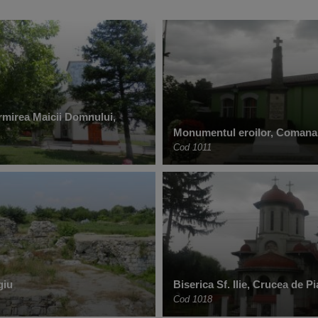
rmirea Maicii Domnului,
Monumentul eroilor, Comana
Cod 1011
giu
Biserica Sf. Ilie, Crucea de Pi
Cod 1018