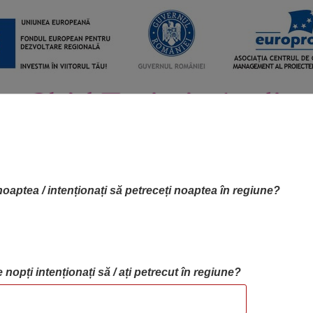
noaptea / intenționați să petreceți noaptea în regiune?
 nopți intenționați să / ați petrecut în regiune?
RTA OBIECTIVELOR
OBIECTIVE
BLOG