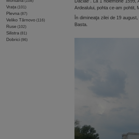
Montana
Daciae”. La 1 noiembrie 1599, Al
(108)
Vrața
(101)
Ardealului, pohta ce-am pohtit
Plevna
(87)
În dimineaţa zilei de 19 august,
Veliko Tărnovo
(116)
Basta.
Ruse
(102)
Silistra
(81)
Dobrici
(96)