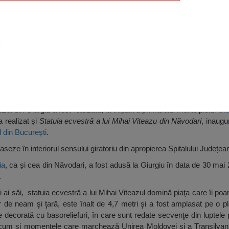
teazu , Giurgiu
zul din Giurgiu a fost realizată, la inițiativa primarului municipiului
Giu
a realizat și
Statuia ecvestră a lui Mihai Viteazu din Năvodari
, inaugu
ul din București
.
aseze în interiorul sensului giratoriu din apropierea Spitalului Județe
ia
, ca și cea din Năvodari, a fost adusă la Giurgiu în data de 30 mai 
.
i ai săi, statuia ecvestră a lui Mihai Viteazul domină piaţa care îi po
r de neam şi ţară, este înalt de 4,7 metri şi a fost amplasat pe o p
decorată cu basoreliefuri, în care sunt redate secvenţe din luptele 
recum şi momentele care marchează Unirea Moldovei şi a Transilva