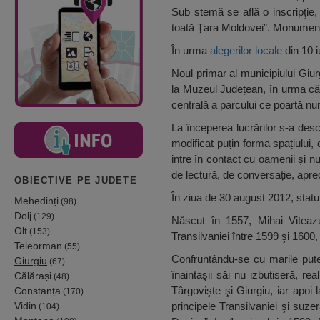
Sub stemă se află o inscripţie,
toată Ţara Moldovei”. Monumentu
În urma
alegerilor locale
din 10 i
Noul primar al municipiului Giurg
la Muzeul Județean, în urma căr
centrală a parcului ce poartă num
La începerea lucrărilor s-a desc
modificat puțin forma spațiului, d
intre în contact cu oamenii și nu
de lectură, de conversație, aprec
OBIECTIVE PE JUDETE
În ziua de 30 august 2012, statui
Mehedinți
(98)
Dolj
(129)
Născut în 1557, Mihai Viteaz
Olt
(153)
Transilvaniei între 1599 şi 160
Teleorman
(55)
Confruntându-se cu marile puter
Giurgiu
(67)
înaintaşii săi nu izbutiseră, re
Călărași
(48)
Târgovişte şi Giurgiu, iar apoi
Constanța
(170)
Vidin
principele Transilvaniei şi suz
(104)