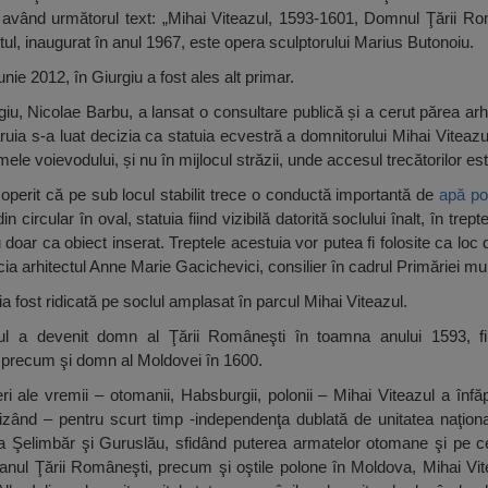
 având următorul text: „Mihai Viteazul, 1593-1601, Domnul Ţării Rom
l, inaugurat în anul 1967, este opera sculptorului Marius Butonoiu.
unie 2012, în Giurgiu a fost ales alt primar.
iu, Nicolae Barbu, a lansat o consultare publică și a cerut părea arhite
uia s-a luat decizia ca statuia ecvestră a domnitorului Mihai Viteaz
ele voievodului, și nu în mijlocul străzii, unde accesul trecătorilor est
operit că pe sub locul stabilit trece o conductă importantă de
apă po
in circular în oval, statuia fiind vizibilă datorită soclului înalt, în tre
 doar ca obiect inserat. Treptele acestuia vor putea fi folosite ca loc d
ia arhitectul Anne Marie Gacichevici, consilier în cadrul Primăriei mun
a fost ridicată pe soclul amplasat în parcul Mihai Viteazul.
ul a devenit domn al Ţării Româneşti în toamna anului 1593, fi
0, precum şi domn al Moldovei în 1600.
i ale vremii – otomanii, Habsburgii, polonii – Mihai Viteazul a înfăp
alizând – pentru scurt timp -independenţa dublată de unitatea naţional
 la Şelimbăr şi Guruslău, sfidând puterea armatelor otomane şi pe ce
eranul Ţării Româneşti, precum şi oştile polone în Moldova, Mihai Vi