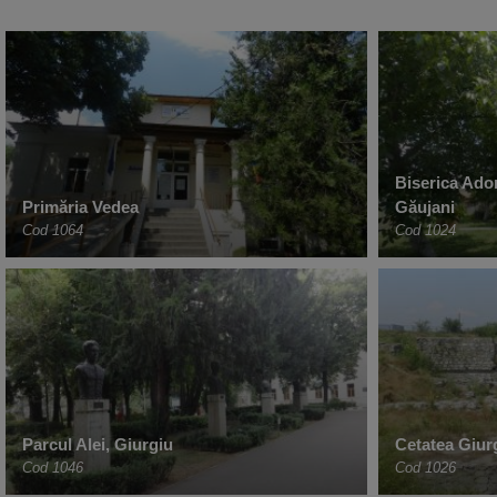
Biserica Ado
Primăria Vedea
Găujani
Cod 1064
Cod 1024
Parcul Alei, Giurgiu
Cetatea Giur
Cod 1046
Cod 1026