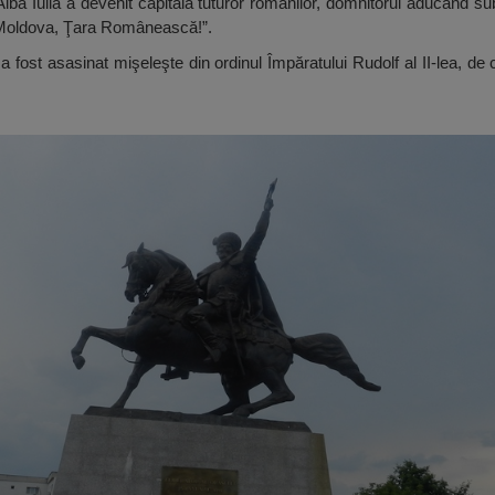
ba Iulia a devenit capitala tuturor românilor, domnitorul aducând sub 
, Moldova, Ţara Românească!”.
 a fost asasinat mişeleşte din ordinul Împăratului Rudolf al II-lea, d