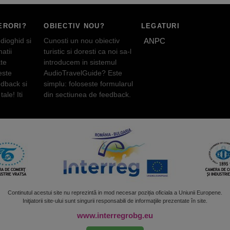
ERORI?
OBIECTIV NOU?
LEGATURI
dioghid si
Cunosti un nou obiectiv
ANPC
atii
turistic si doresti ca noi sa-l
te
introducem in sistemul
este
AudioTravelGuide? Este
edback si
simplu: foloseste formularul
tale! Iti
din sectiunea de feedback.
Continutul acestui site nu reprezintă in mod necesar poziția oficiala a Uniunii Europene.
Iniţiatorii site-ului sunt singurii responsabili de informaţiile prezentate în site.
www.interregrobg.eu