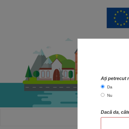
Ați petrecut 
Da
Nu
Dacă da, câte
ACASA
HA