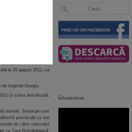
rgiu
, Lucian Iliescu, de un
rată la 15 august 2011, ca
an de Urgență Giurgiu.
2012 și a fost descărcată,
artă numele. Soclul pe care
latformă prevăzută cu trei
purtate de către voievodul
niei cu Ţara Românească.