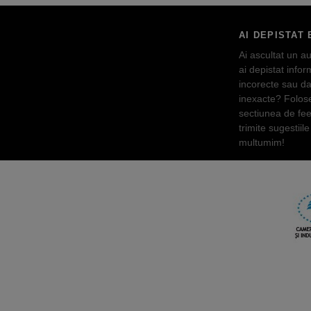
AI DEPISTAT 
Ai ascultat un au
ai depistat inform
incorecte sau da
inexacte? Folos
sectiunea de fe
trimite sugestiile 
multumim!