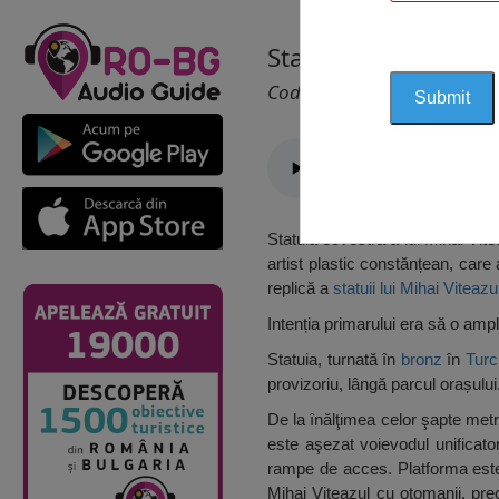
Statuia lui Mihai Vi
Cod 1038
Statuia ecvestră a lui Mihai Vitea
artist plastic constănțean, care 
replică a
statuii lui Mihai Viteaz
Intenția primarului era să o ampl
Statuia, turnată în
bronz
în
Turc
provizoriu, lângă parcul orașului
De la înălţimea celor şapte metr
este aşezat voievodul unificato
rampe de acces. Platforma este 
Mihai Viteazul cu otomanii, p