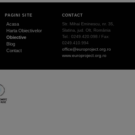
PAGINI SITE
CONTACT
Acasa
Str. Mihai Eminescu, nr. 35,
Slatina, jud. Olt, România
Harta Obiectivelor
Tel.: 0249.420.098 / Fax:
Obiective
0249.410.994
Blog
office@europroject.org.ro
Contact
www.europroject.org.ro