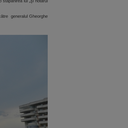
stăpânirea lui „şi hotarul
e către generalul Gheorghe