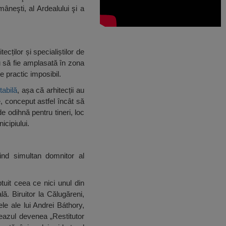
âneşti, al Ardealului şi a
cților și specialiștilor de
u să fie amplasată în zona
e practic imposibil.
tabilă
, așa că arhitecții au
pte, conceput astfel încât să
e odihnă pentru tineri, loc
icipiului.
ind simultan domnitor al
tuit ceea ce nici unul din
ă. Biruitor la Călugăreni,
le ale lui Andrei Báthory,
teazul devenea „Restitutor