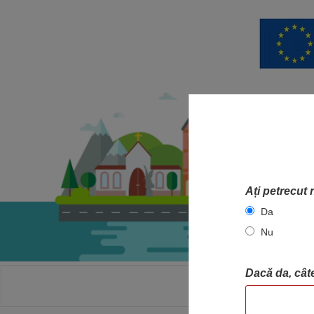
Ați petrecut 
Da
Nu
Dacă da, câte
ACASA
HA