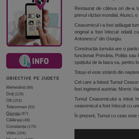
Restaurat de câteva ori de-a lu
primul război mondial. Atunci, o 
Ceasornicul i-a fost adăugat tu
original a fost înlocuit odată 
Antonescu” din Giurgiu.
Construcția turnului are o parti
funcționat Primăria, Poliția sau
spațiului de la baza sa, pentru lo
Totuși el este strâmb din naștere
OBIECTIVE PE JUDETE
Cel care a folosit Turnul Ceasorn
Mehedinți
(98)
fost inginerul austriac Morris Va
Dolj
(129)
Turnul Ceasornicului a intrat î
Olt
(153)
ceasornicul a fost înlocuit cu un
Teleorman
(55)
Giurgiu
(67)
În prezent, Turnul cu ceas este 
Călărași
(48)
Constanța
(170)
Vidin
(104)