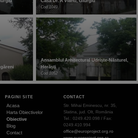
iurgiu
Casa Dr. A Vianu, Giurgiu
Cod 1049
Ansamblul Arhitectural Udriște-Năsturel,
ugăreni
Herăști
Cod 1052
PAGINI SITE
CONTACT
Acasa
Str. Mihai Eminescu, nr. 35,
Slatina, jud. Olt, România
Harta Obiectivelor
Tel.: 0249.420.098 / Fax:
Obiective
0249.410.994
Blog
office@europroject.org.ro
Contact
www.europroject.org.ro