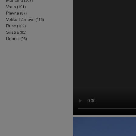
Montana
(108)
Vrața
(101)
Plevna
(87)
Veliko Tărnovo
(116)
Ruse
(102)
Silistra
(81)
Dobrici
(96)