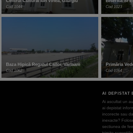
Centrul Cultural Ion Vinea, Giurgiu
Biserica Sf E
Cod 1044
Cod 1023
Baza Hipică Regatul Cailor, Varlaam
Primăria Ved
Cod 1062
Cod 1064
AI DEPISTAT 
Ai ascultat un au
ai depistat inform
incorecte sau da
inexacte? Folos
sectiunea de fe
trimite sugestiile 