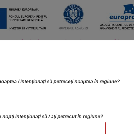
noaptea / intenționați să petreceți noaptea în regiune?
 nopți intenționați să / ați petrecut în regiune?
RTA OBIECTIVELOR
OBIECTIVE
BLOG