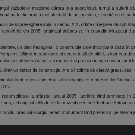
ngul războielor moderne cărora le-a supaviețuit, turnul a suferit c
bună parte din oraș a fost afectată de un incendiu, și odată cu el, part
rnului de supraveghere abia în secoul XIX, odată cu ieșirea de sub st
cu renovările din 2005, originalul aflându-se în custodia Muzeului Ju
cularitate, un plan hexagonal, o construcție care înconjoară baza în c
 Pompierii. Ultima întrebuințare și cea actuală de altfel, a fost cea d
caluri și cafenele. Astăzi s-a reconstruit provizoriu așa ceva în jurul tu
, dintr-un defect de construcție. Are o înclinție de câteva grade, deși 
icului drept reper al sistematizării urbanistice moderne din Giurgiu, au
n Ott.
n reconsolidare la sfârșitul anului 2005, lucrările fiind terminate î
ul nou, cel original aflându-se la muzeul de istorie Teoharie Antonescu
simbolul orașului Giurgiu, acest monument fiind prezent și pe stema ju