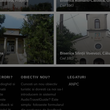
caterina, Frățești
Biserica Romano-Catolică, G
Cod 1043
ea
Biserica Sfinții Voievozi, Căl
Cod 1003
ERORI?
OBIECTIV NOU?
LEGATURI
dioghid si
Cunosti un nou obiectiv
ANPC
atii
turistic si doresti ca noi sa-l
te
introducem in sistemul
este
AudioTravelGuide? Este
edback si
simplu: foloseste formularul
tale! Iti
din sectiunea de feedback.