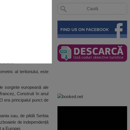
 Dunăre.
tric al teritoriului, este
 de sorginte europeană ale
 francez, Construit în anul
El era principalul punct de
bania sau, de pildă Serbia
 războaiele de independență
t a Europei.