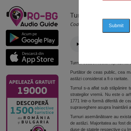
Turnul Ceasornicaru
Cod 1032
Turnul ceasornicului reprezintă
Purtător de ceas public, cea mai
astăzi considerat a fi o raritate.
Turnul s-a aflat sub stăpânire 
strategilor vremii. Nu este o ar
1771 într-o formă diferită de cea
supraveghere asupra înaintării 
Turnuri asemănătoare au existat
de astăzi. Majoritatea au fost d
duse de statele respective cu Im