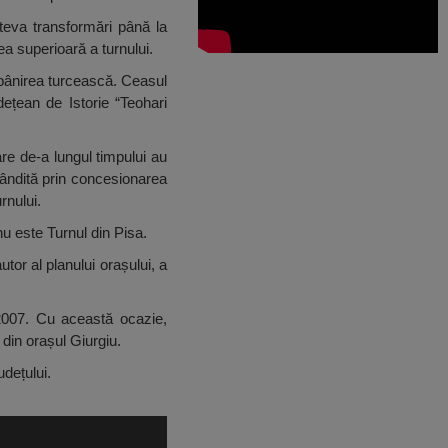
âteva transformări până la
ea superioară a turnului.
ăpânirea turcească. Ceasul
dețean de Istorie “Teohari
are de-a lungul timpului au
obândită prin concesionarea
rnului.
nu este Turnul din Pisa.
tor al planului orașului, a
n 2007. Cu această ocazie,
 din orașul Giurgiu.
dețului.