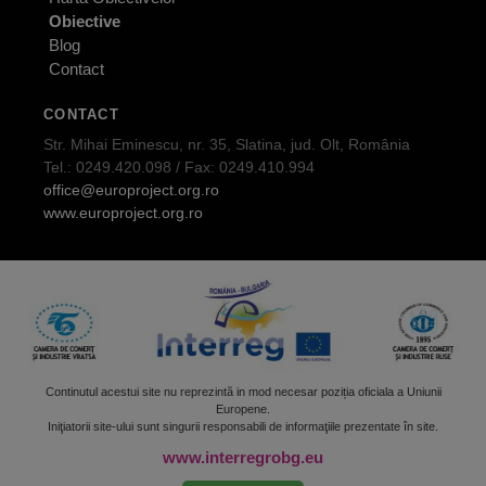
Obiective
Blog
Contact
CONTACT
Str. Mihai Eminescu, nr. 35, Slatina, jud. Olt, România
Tel.: 0249.420.098 / Fax: 0249.410.994
office@europroject.org.ro
www.europroject.org.ro
Continutul acestui site nu reprezintă in mod necesar poziția oficiala a Uniunii
Europene.
Iniţiatorii site-ului sunt singurii responsabili de informaţiile prezentate în site.
www.interregrobg.eu