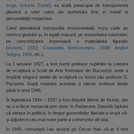
Iorga
,
Sofocle
,
Dante
), se arată preocupat de transpunerea
plastică a unor valori ale portretului fizic și moral al
personalității respective.
Când abordează compoziția monumentală, miza cade pe
retorica gestului și, în egală măsură, pe masivitatea volumelor,
pe concretizarea imperioasă a materialului figurativ
(
Victorie
,
1932
;
Constantin Brâncoveanu
,
1936
;
Anghel
Saligny
,
1958
, etc.).
La 1 ianuarie 1927, a fost numit profesor suplinitor la catedra
de sculptură a Școlii de Arte frumoase din București, unde a
împărțit singurul atelier de sculptură cu fostul său profesor D.
Paciurea. După moartea acestuia a rămas profesor titular
până în anul 1946.
În legislatura 1934 – 1937 a fost deputat liberal de Mureș, dar
nu s-a făcut remarcat prin nimic în Parlament. Datorită faptului
că intrase în politică, în timpul guvernărilor liberale a reușit să-
și adjudece cea mai mare parte a comenzilor de stat.
În 1945, comuniștii l-au acuzat pe Oscar Han că ar fi fost