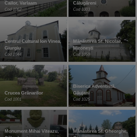
Cailor, Varlaam
Călugăreni
Cod 1062
Cod 1003
Centrul Cultural Ion Vinea,
Mănăstirea Sf. Nicolae,
Giurgiu
Mironești
Cod 1044
Cod 1058
Biserica Adventistă,
Crucea Grânarilor
Găujani
Cod 1001
Cod 1025
Monument Mihai Viteazu,
Mănăstirea Sf. Gheorghe,