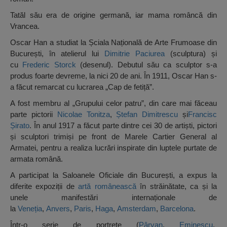
Tatăl său era de origine germană, iar mama româncă din
Vrancea.
Oscar Han a studiat la Șciala Națională de Arte Frumoase din
București, în atelierul lui
Dimitrie Paciurea
(sculptura) și
cu
Frederic Storck
(desenul). Debutul său ca sculptor s-a
produs foarte devreme, la nici 20 de ani. În 1911, Oscar Han s-
a făcut remarcat cu lucrarea „Cap de fetiță”.
A fost membru al „Grupului celor patru”, din care mai făceau
parte pictorii
Nicolae Tonitza
,
Ștefan Dimitrescu
și
Francisc
Șirato
. În anul 1917 a făcut parte dintre cei 30 de artiști, pictori
și sculptori trimiși pe front de Marele Cartier General al
Armatei, pentru a realiza lucrări inspirate din luptele purtate de
armata română.
A participat la Saloanele Oficiale din București, a expus la
diferite expoziții de
artă românească
în străinătate, ca și la
unele manifestări internaționale de
la
Veneția
,
Anvers
,
Paris
,
Haga
,
Amsterdam
,
Barcelona
.
Într-o serie de portrete (
Pârvan
,
Eminescu
,