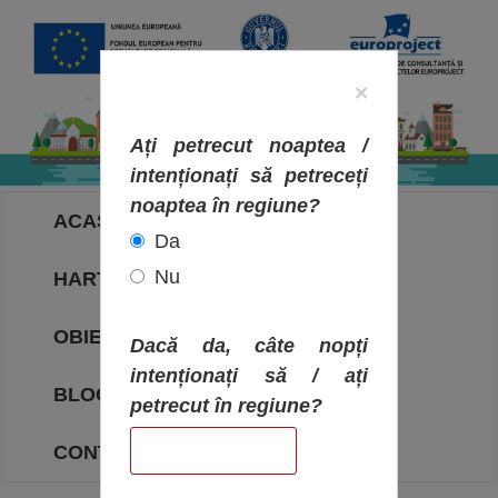
×
Ați petrecut noaptea /
intenționați să petreceți
noaptea în regiune?
ACASA
Da
Nu
HARTA OBIECTIVELOR
OBIECTIVE
Dacă da, câte nopți
intenționați să / ați
BLOG
petrecut în regiune?
CONTACT