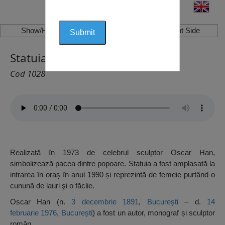
Show/Hide Left Side
Show/Hide Right Side
Statuia Triumf, Giurgiu
Cod 1028
Realizată în 1973 de celebrul sculptor Oscar Han,
simbolizează pacea dintre popoare. Statuia a fost amplasată la
intrarea în oraş în anul 1990 și reprezintă de femeie purtând o
cunună de lauri şi o făclie.
Oscar Han (n.
3 decembrie
1891
,
București
– d.
14
februarie
1976
,
București
) a fost un autor, monograf și sculptor
român.