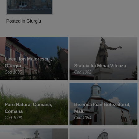
Posted in
Giurgiu
Liceul Ion Maiorescu ,
Giurgiu
Statuia lui Mihai Viteazu
Cod 1035
Cod 1002
Parc Natural Comana,
Biserica Ioan Botezătorul,
Comana
Malu
Cod 1006
Cod 1054