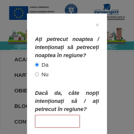
×
Ați petrecut noaptea /
intenționați să petreceți
noaptea în regiune?
ACASA
Da
Nu
HARTA OBIECTIVELOR
OBIECTIVE
Dacă da, câte nopți
intenționați să / ați
BLOG
petrecut în regiune?
CONTACT