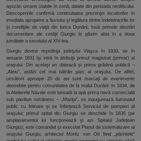
aşezări umane stabile în zonă, datate din perioada neoliticului.
Descoperirile confirmă continuitatea prezenţei locuitorilor în
imediata apropiere a fluviului şi legătura dintre îndeletnicirile lor
şi condiţiile de viaţă din lunca Dunării, însă primele atestări
documentare ale cetăţii Giurgiu le găsim abia în a doua
jumătate a secolului al XIV-lea.
Giurgiu devine reşedinţa judeţului Vlaşca în 1830, iar în
ianuarie 1831 îşi intră în atribuţii primul magistrat (primar) al
oraşului. Din acelaşi an datează şi prima grădină publică –
„Aleiu”, astăzi cel mai bătrân parc al oraşului. De altfel,
următorii aproape 20 de ani sunt marcaţi de evenimente
deosebite pentru comunitatea de la malul Dunării: în 1834, de
la Atelierele Navale este lansată la apă prima navă comercială
sub pavilion românesc – „Mariţa”, se inaugurează iluminatul
public cu felinare şi se înfiinţează Serviciul de pompieri al
oraşului; primul spital din Giurgiu se deschide în 1835 (pe
amplasamentul lui funcţionează şi azi Spitalul Judeţean
Giurgiu); este comandat şi executat Planul de sistematizare al
oraşului Giurgiu, arhitectul Moritz von Ott fiind „părintele”
modelului radial al străzilor, model respectat cu stricteţe până