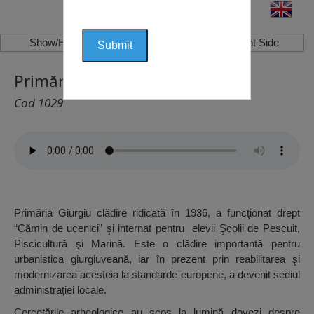
Show/Hide Left Side
Show/Hide Right Side
Primăria Giurgiu
Cod 1029
Primăria Giurgiu clădire ridicată în 1936, a funcţionat drept
“Cămin de ucenici” şi internat pentru elevii Şcolii de Pescuit,
Piscicultură şi Marină. Este o clădire importantă pentru
urbanistica giurgiuveană, iar în prezent prin reabilitarea şi
modernizarea acesteia la standarde europene, a devenit sediul
administraţiei locale.
Cercetările arheologice au scos la lumină dovezi despre