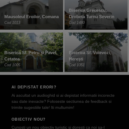
Biserica Grecescu,
Mausoleul Eroilor, Comana
Drobeta Turnu Severin
Cod 1013
Cod 1480
Biserica Sf. Petru și Pavel,
Biserica Sf. Voievozi,
Cetatea
Herești
Cod 1005
Cod 1051
AI DEPISTAT ERORI?
Ai ascultat un audioghid si ai depistat informatii incorecte
sau date inexacte? Foloseste sectiunea de feedback si
trimite sugestiile tale! Iti multumim!
OBIECTIV NOU?
Cunosti un nou obiectiv turistic si doresti ca noi sa-l