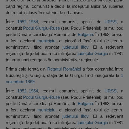
când regimul comunist a decis, la începutul anilor ’60 ruperea
de trecut inclusiv în materie de urbanism.
Între
1952
–
1954
, regimul comunist, sprijinit de
URSS
, a
construit
Podul Giurgiu-Ruse
(sau Podul Prieteniei), primul pod
peste Dunăre care leagă România de
Bulgaria
. În 1968, orașul
a fost declarat
municipiu
, el pierzând însă rolul de centru
administrativ, fiind arondat
județului Ilfov
. El a redevenit
reședință de județ odată cu înființarea
județului Giurgiu
în 1981
în urma unei reorganizări administrative regionale.
Prima cale ferată din
Regatul României
a fost construită între
București și Giurgiu, stația de la Giurgiu fiind inaugurată la
1
noiembrie
1869
.
Între
1952
–
1954
, regimul comunist, sprijinit de
URSS
, a
construit
Podul Giurgiu-Ruse
(sau Podul Prieteniei), primul pod
peste Dunăre care leagă România de
Bulgaria
. În 1968, orașul
a fost declarat
municipiu
, el pierzând însă rolul de centru
administrativ, fiind arondat
județului Ilfov
. El a redevenit
reședință de județ odată cu înființarea
județului Giurgiu
în 1981
în urma unei reorganizări administrative regionale.