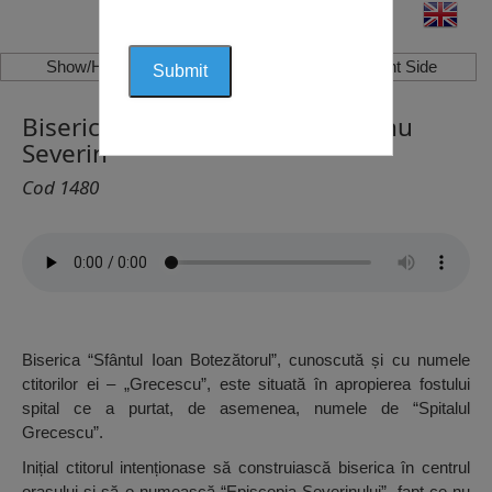
Show/Hide Left Side
Show/Hide Right Side
Biserica Grecescu, Drobeta Turnu
Severin
Cod 1480
Biserica “Sfântul Ioan Botezătorul”, cunoscută și cu numele
ctitorilor ei – „Grecescu”, este situată în apropierea fostului
spital ce a purtat, de asemenea, numele de “Spitalul
Grecescu”.
Inițial ctitorul intenționase să construiască biserica în centrul
orașului și să o numească “Episcopia Severinului”, fapt ce nu