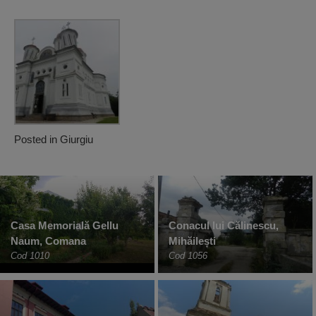
Posted in
Giurgiu
Casa Memorială Gellu
Conacul lui Călinescu,
Naum, Comana
Mihăilești
Cod 1010
Cod 1056