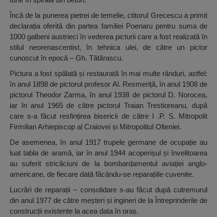
Încă de la punerea pietrei de temelie, ctitorul Grecescu a primit
declarația oferită din partea familiei Poenaru pentru suma de
1000 galbeni austrieci în vederea picturii care a fost realizată în
stilul neorenascentist, în tehnica ulei, de către un pictor
cunoscut în epocă – Gh. Tătărascu.
Pictura a fost spălată și restaurată în mai multe rânduri, astfel:
în anul 1898 de pictorul profesor Al. Resmeriță, în anul 1908 de
pictorul Theodor Zarma, în anul 1938 de pictorul D. Norocea,
iar în anul 1965 de către pictorul Traian Trestioreanu, după
care s-a făcut resfințirea bisericii de către I .P. S. Mitropolit
Firmilian Arhiepiscop al Craiovei și Mitropolitul Olteniei.
De asemenea, în anul 1917 trupele germane de ocupație au
luat tabla de aramă, iar în anul 1944 acoperișul și învelitoarea
au suferit stricăciuni de la bombardamentul aviației anglo-
americane, de fiecare dată făcându-se reparațiile cuvenite.
Lucrări de reparații – consolidare s-au făcut după cutremurul
din anul 1977 de către meșteri și ingineri de la Întreprinderile de
construcții existente la acea data în oraș.