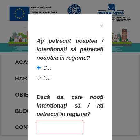
×
Ați petrecut noaptea /
intenționați să petreceți
noaptea în regiune?
ACASA
Da
Nu
HARTA OBIECTIVELOR
OBIECTIVE
Dacă da, câte nopți
intenționați să / ați
BLOG
petrecut în regiune?
CONTACT