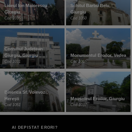
Liceul Ion Maiorescu ,
Schitul Barbu Belu,
Giurgiu
Giurgiu
Cod 1035
Cod 1050
Consiliul Județean
Giurgiu, Giurgiu
Monumentul Eroilor, Vedea
Cod 1031
Cod 1065
Biserica Sf. Voievozi,
Herești
Mausoleul Eroilor, Giurgiu
Cod 1051
Cod 1037
AI DEPISTAT ERORI?