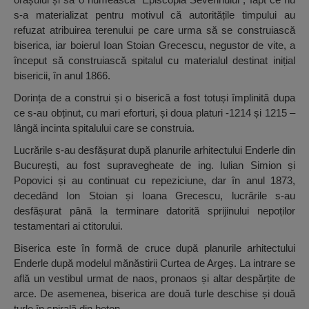
s-a materializat pentru motivul că autoritățile timpului au
refuzat atribuirea terenului pe care urma să se construiască
biserica, iar boierul Ioan Stoian Grecescu, negustor de vite, a
început să construiască spitalul cu materialul destinat inițial
bisericii, în anul 1866.
Dorința de a construi și o biserică a fost totuși împlinită dupa
ce s-au obținut, cu mari eforturi, și doua platuri -1214 și 1215 –
lângă incinta spitalului care se construia.
Lucrările s-au desfășurat după planurile arhitectului Enderle din
București, au fost supravegheate de ing. Iulian Simion și
Popovici și au continuat cu repeziciune, dar în anul 1873,
decedând Ion Stoian și Ioana Grecescu, lucrările s-au
desfășurat până la terminare datorită sprijinului nepoților
testamentari ai ctitorului.
Biserica este în formă de cruce după planurile arhitectului
Enderle după modelul mănăstirii Curtea de Argeș. La intrare se
află un vestibul urmat de naos, pronaos și altar despărțite de
arce. De asemenea, biserica are două turle deschise și două
turle în spirală din beton.