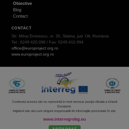
Obiective
Blog
Contact
CONTACT
Str. Mihai Eminescu, nr. 35, Slatina, jud. Olt, România
Tel.: 0249.420.098 / Fax: 0249.410.994
office@europroject.org.ro
www.europroject.org.ro
Continutul acestui site nu reprezintă in mod necesar poziția oficiala a Uniunii
Europene.
Iniţiatorii site-ului sunt singurii responsabili de informaţiile prezentate în site.
www.interregrobg.eu