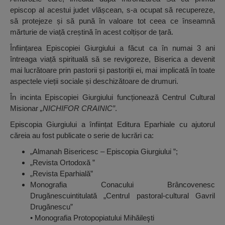
episcop al acestui judet vlășcean, s-a ocupat să recupereze,
să protejeze și să pună în valoare tot ceea ce înseamnă
mărturie de viață creștină în acest colțișor de țară.
Înființarea Episcopiei Giurgiului a făcut ca în numai 3 ani
întreaga viață spirituală să se revigoreze, Biserica a devenit
mai lucrătoare prin pastorii și pastoriții ei, mai implicată în toate
aspectele vieții sociale și deschizătoare de drumuri.
În incinta Episcopiei Giurgiului funcționează Centrul Cultural
Misionar
„NICHIFOR CRAINIC”
.
Episcopia Giurgiului a înființat Editura Eparhiale cu ajutorul
căreia au fost publicate o serie de lucrări ca:
„Almanah Bisericesc – Episcopia Giurgiului ”;
„Revista Ortodoxă ”
„Revista Eparhială”
Monografia Conacului Brâncovenesc
Drugănescuintitulată „Centrul pastoral-cultural Gavril
Drugănescu”
• Monografia Protopopiatului Mihăileşti