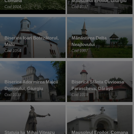
Comana
Mausoleul Eroilor, Giurgiu
Cod 1014
Cod 1037
Biserica Ioan Botezătorul,
Mănăstirea Delta
Malu
Neajlovului
Cod 1054
Cod 1007
Biserica Adormirea Maicii
Biserica Sfânta Cuvioasa
Domnului, Giurgiu
Parascheva, Dărăşti
Cod 1033
Cod 1019
Statuia lui Mihai Viteazu
Mausoleul Eroilor, Comana