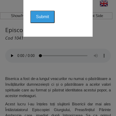
Show/Hide Left Side
Show/Hide Right Side
Episcopia Giurgiului, Giurgiu
Cod 1041
Biserica a fost de-a lungul veacurilor nu numai o păstrătoare a
învățăturilor dumnezeiești ci și o păstrătoare a acelor valori
spirituale care au format și păstrat identitatea acestui popor, a
acestor meleaguri.
Acest lucru l-au înțeles toți slujitorii Bisericii dar mai ales
Întâistatatorul Episcopiei Giurgiului, Preasfințitul Părinte
Ambrozie care, imediat după întronizarea Sa ca primul