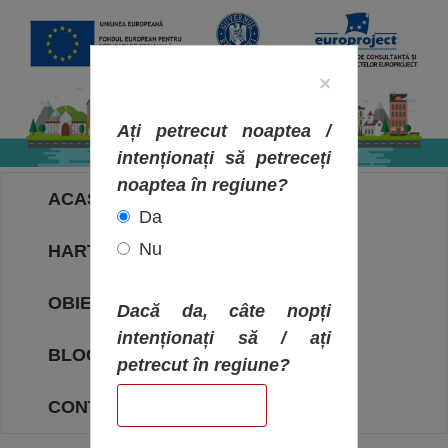
×
Ați petrecut noaptea /
intenționați să petreceți
noaptea în regiune?
ACASA
Da
Nu
HARTA OBIECTIVELOR
OBIECTIVE
Dacă da, câte nopți
intenționați să / ați
BLOG
petrecut în regiune?
CONTACT