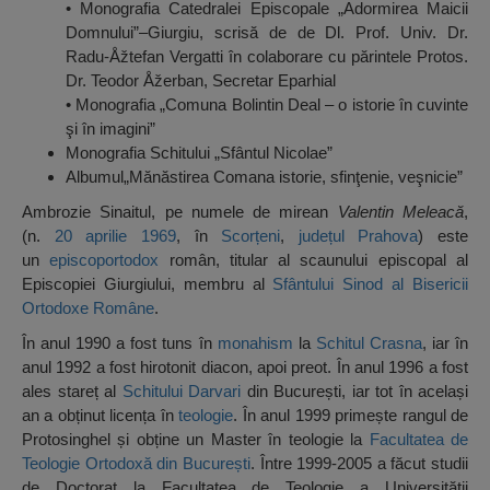
• Monografia Catedralei Episcopale „Adormirea Maicii
Domnului”–Giurgiu, scrisă de de Dl. Prof. Univ. Dr.
Radu-Åžtefan Vergatti în colaborare cu părintele Protos.
Dr. Teodor Åžerban, Secretar Eparhial
• Monografia „Comuna Bolintin Deal – o istorie în cuvinte
şi în imagini”
Monografia Schitului „Sfântul Nicolae”
Albumul„Mănăstirea Comana istorie, sfinţenie, veşnicie”
Ambrozie Sinaitul, pe numele de mirean
Valentin Meleacă
,
(n.
20 aprilie
1969
, în
Scorțeni
,
județul Prahova
) este
un
episcop
ortodox
român, titular al scaunului episcopal al
Episcopiei Giurgiului, membru al
Sfântului Sinod al Bisericii
Ortodoxe Române
.
În anul 1990 a fost tuns în
monahism
la
Schitul Crasna
, iar în
anul 1992 a fost hirotonit diacon, apoi preot. În anul 1996 a fost
ales stareț al
Schitului Darvari
din București, iar tot în același
an a obținut licența în
teologie
. În anul 1999 primește rangul de
Protosinghel și obține un Master în teologie la
Facultatea de
Teologie Ortodoxă din București
. Între 1999-2005 a făcut studii
de Doctorat la Facultatea de Teologie a Universității