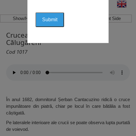
Show/Hide Left Side
Show/Hide Right Side
Crucea de piatră Mihai Viteazu,
Călugăreni
Cod 1017
În anul 1682, domnitorul Șerban Cantacuzino ridică o cruce
impunătoare din piatră, chiar pe locul în care bătălia a fost
câștigată.
Pe lateralele interioare ale crucii se poate observa lupta purtată
de voievod.