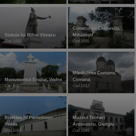
Conacul lui Călinescu,
Statuia lui Mihai Viteazu
Mihăilești
Cod 1002
Cod 1056
Mănăstirea Comana,
Monumentul Eroilor, Vedea
Comana
Cod 1065
Cod 1012
Biserica Sf Pantelimon
Muzeul Teohari
Vedea
Antonescu, Giurgiu
Cod 1063
Cod 1045