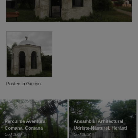
Posted in
Giurgiu
Parcul de Aventura
Ansamblul Arhitectural
Comana, Comana
Udriște-Năsturel, Herăști
Cod 1009
Cod 1052