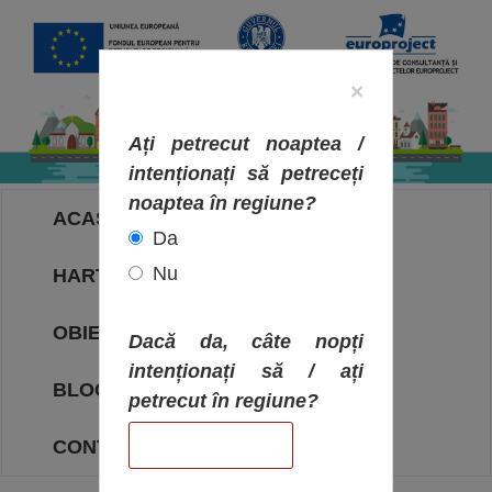
×
Ați petrecut noaptea /
intenționați să petreceți
noaptea în regiune?
ACASA
Da
Nu
HARTA OBIECTIVELOR
OBIECTIVE
Dacă da, câte nopți
intenționați să / ați
BLOG
petrecut în regiune?
CONTACT