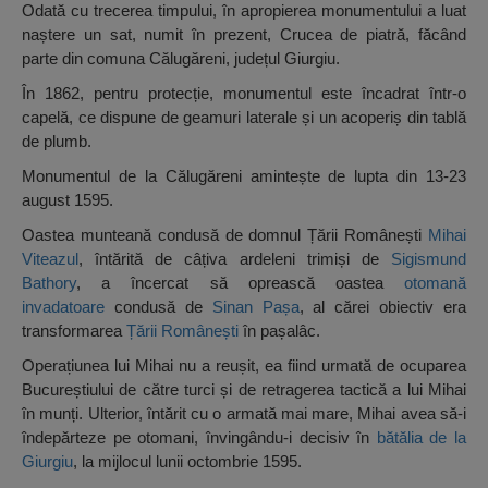
Odată cu trecerea timpului, în apropierea monumentului a luat
naștere un sat, numit în prezent, Crucea de piatră, făcând
parte din comuna Călugăreni, județul Giurgiu.
În 1862, pentru protecție, monumentul este încadrat într-o
capelă, ce dispune de geamuri laterale și un acoperiș din tablă
de plumb.
Monumentul de la Călugăreni amintește de lupta din 13-23
august 1595.
Oastea munteană condusă de domnul Țării Românești
Mihai
Viteazul
, întărită de câțiva ardeleni trimiși de
Sigismund
Bathory
, a încercat să oprească oastea
otomană
invadatoare
condusă de
Sinan Pașa
, al cărei obiectiv era
transformarea
Țării Românești
în pașalâc.
Operațiunea lui Mihai nu a reușit, ea fiind urmată de ocuparea
Bucureștiului de către turci și de retragerea tactică a lui Mihai
în munți. Ulterior, întărit cu o armată mai mare, Mihai avea să-i
îndepărteze pe otomani, învingându-i decisiv în
bătălia de la
Giurgiu
, la mijlocul lunii octombrie 1595.