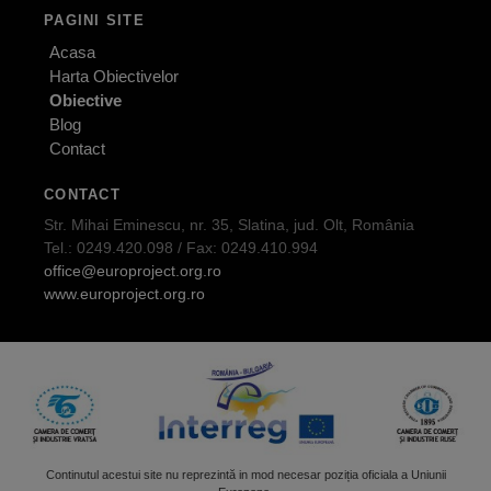
PAGINI SITE
Acasa
Harta Obiectivelor
Obiective
Blog
Contact
CONTACT
Str. Mihai Eminescu, nr. 35, Slatina, jud. Olt, România
Tel.: 0249.420.098 / Fax: 0249.410.994
office@europroject.org.ro
www.europroject.org.ro
Continutul acestui site nu reprezintă in mod necesar poziția oficiala a Uniunii