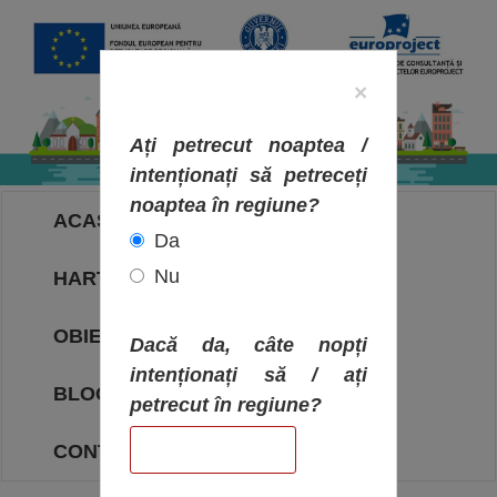
×
Ați petrecut noaptea /
intenționați să petreceți
noaptea în regiune?
ACASA
Da
Nu
HARTA OBIECTIVELOR
OBIECTIVE
Dacă da, câte nopți
intenționați să / ați
BLOG
petrecut în regiune?
CONTACT