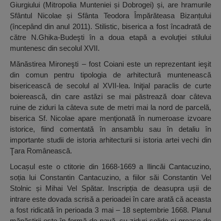
Giurgiului (Mitropolia Munteniei și Dobrogei) și, are hramurile
Sfântul Nicolae și Sfânta Teodora Împărăteasa Bizanțului
(începând din anul 2011). Stilistic, biserica a fost încadrată de
către N.Ghika-Budeşti în a doua etapă a evoluţiei stilului
muntenesc din secolul XVII.
Mănăstirea Mironeşti – fost Coiani este un reprezentant ieşit
din comun pentru tipologia de arhitectură muntenească
bisericească de secolul al XVII-lea. Iniţial paraclis de curte
boierească, din care astăzi se mai păstrează doar câteva
ruine de ziduri la câteva sute de metri mai la nord de parcelă,
biserica Sf. Nicolae apare menţionată în numeroase izvoare
istorice, fiind comentată în ansamblu sau în detaliu în
importante studii de istoria arhitecturii si istoria artei vechi din
Ţara Românească.
Locașul este o ctitorie din 1668-1669 a Ilincăi Cantacuzino,
soția lui Constantin Cantacuzino, a fiilor săi Constantin Vel
Stolnic și Mihai Vel Spătar. Inscripția de deasupra ușii de
intrare este dovada scrisă a perioadei în care arată că aceasta
a fost ridicată în perioada 3 mai – 18 septembrie 1668. Planul
mănăstirii este în formă de navă, cu ziduri solide și groase de