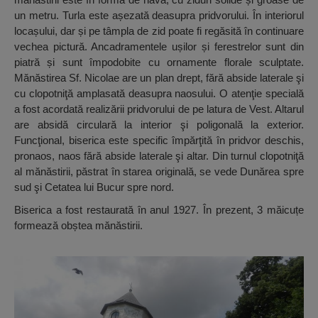
un metru. Turla este așezată deasupra pridvorului. În interiorul
locașului, dar și pe tâmpla de zid poate fi regăsită în continuare
vechea pictură. Ancadramentele ușilor și ferestrelor sunt din
piatră și sunt împodobite cu ornamente florale sculptate.
Mănăstirea Sf. Nicolae are un plan drept, fără abside laterale şi
cu clopotniţă amplasată deasupra naosului. O atenţie specială
a fost acordată realizării pridvorului de pe latura de Vest. Altarul
are absidă circulară la interior şi poligonală la exterior.
Funcţional, biserica este specific împărţită în pridvor deschis,
pronaos, naos fără abside laterale şi altar. Din turnul clopotniţă
al mănăstirii, păstrat în starea originală, se vede Dunărea spre
sud şi Cetatea lui Bucur spre nord.
Biserica a fost restaurată în anul 1927. În prezent, 3 măicuțe
formează obștea mănăstirii.