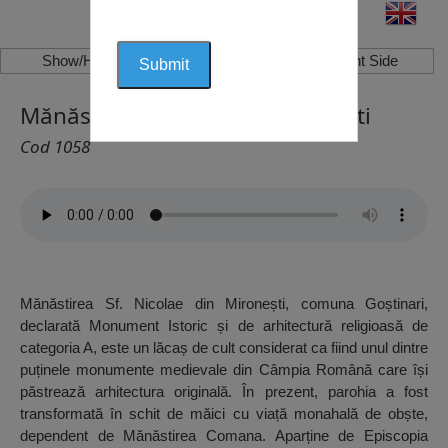
Show/Hide Left Side
Show/Hide Right Side
Mănăstirea Sf. Nicolae, Mironești
Cod 1058
Mănăstirea Sf. Nicolae din Mironești, comuna Goștinari,
declarată Monument Istoric și de arhitectură religioasă de
categoria A, este un lăcaș de cult considerat ca fiind unul dintre
puținele monumente medievale din Câmpia Română care își
păstrează arhitectura originală. În prezent, parohia a fost
transformată în schit de măici cu viață monahală de obște,
dependent de Mănăstirea Comana. Aparține de Episcopia