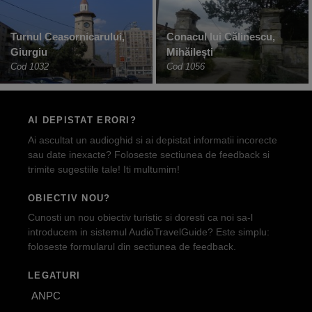
Turnul Ceasornicarului,
Conacul lui Călinescu,
Giurgiu
Mihăilești
Cod 1032
Cod 1056
AI DEPISTAT ERORI?
Ai ascultat un audioghid si ai depistat informatii incorecte
sau date inexacte? Foloseste sectiunea de feedback si
trimite sugestiile tale! Iti multumim!
OBIECTIV NOU?
Cunosti un nou obiectiv turistic si doresti ca noi sa-l
introducem in sistemul AudioTravelGuide? Este simplu:
foloseste formularul din sectiunea de feedback.
LEGATURI
ANPC