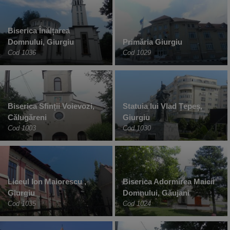
Biserica Înălțarea
Domnului, Giurgiu
Primăria Giurgiu
Cod 1036
Cod 1029
Biserica Sfinții Voievozi,
Statuia lui Vlad Țepeș,
Călugăreni
Giurgiu
Cod 1003
Cod 1030
Liceul Ion Maiorescu ,
Biserica Adormirea Maicii
Giurgiu
Domnului, Găujani
Cod 1035
Cod 1024