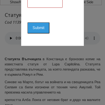
Show/Hide Left Side
Show/Hide Right Side
Статуята Вълчица, Констанца
Cod 1139
Статуята Вълчицата
в Констанца е бронзово копие на
известната статуя от Lupa Capitolina. Статуята
представлява вълчицата, за която легендата разказва, че
е кърмила Ромул и Рем.
Синове на Марте, богът на войната и на свещеницата Реа
Силвия са били изгонени от техния чичо Амулий. Той
превзема насила управлението на
крепостта Алба Лонга от неговия брат и дядо на малките
деца.