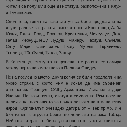
жители са получили още две статуи, разположени в Клуж
и Тимишоара.
След това, копия на тази статуя са били предлагани на
други градове в страната, включително и Констанца, Алба
Юлия, Блаж, Брад, Брашов, Кристещии, Чичеулуи, Деж,
Галац, Йернуц,Лешу, Лудуш, Майеру, Насауд, Съчеле,
Сату Маре, Сигишоара, Търгу Муреш, Търнъвени,
Топлица, Târnăveni, Турда, Залъу.
В Констанца, статуята направена в страната се намира
между парка на кметството и Площад Овидиу.
Не на последно място, други копия са били предлагани на
много страни, с които Рим е искал да има сърдечни
отношения: Франция, САЩ, Аржентина, Испания и дори
Япония. По този начин, статуята-символ на Рим носи по
целия свят, посланието за приятелството на италианския
народ. Оригиналът очевидно датира от V век пр.Хр. и е
бил излян в етруски бронз, по долината на река Тибър.
Нейната възраст е била установена от учени, които са
изследвали начина на леене на бронз.