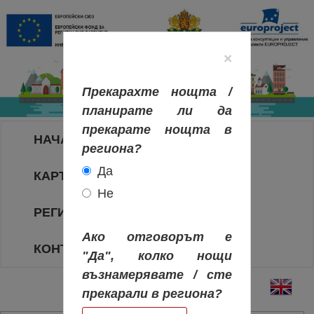
×
Прекарахте нощта /
планирате ли да
прекарате нощта в
НАЧАЛО
региона?
Да
КАРТА НА РЕГИОНИТЕ
Не
РЕГИОНИ
Ако отговорът е
КОНТАКТИ
"Да", колко нощи
възнамерявате / сте
прекарали в региона?