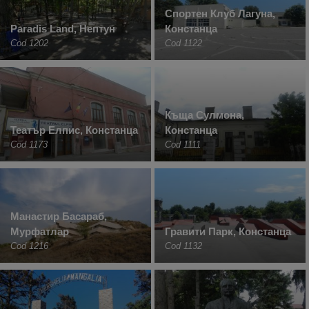
Спортен Клуб Лагуна,
Paradis Land, Нептун
Констанца
Cod 1202
Cod 1122
Къща Сулмона,
Театър Елпис, Констанца
Констанца
Cod 1173
Cod 1111
Манастир Басараб,
Мурфатлар
Гравити Парк, Констанца
Cod 1216
Cod 1132