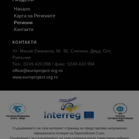
Начало
Карта на Регионите
Региони
Контакти
КОНТАКТИ
Ул. Михай Еминеску, Nr. 35, Слатина, Джуд. Олт,
Румъния
Тел:. 0249.420.098 / факс: 0249.410.994
office@europroject.org.ro
www.europroject.org.ro
Съдържанието на тази интернет страница не представлява непременно
официалната позиция на Европейския Съюз.
Отговорност за съдържанието на тази страница носят единствено нейните