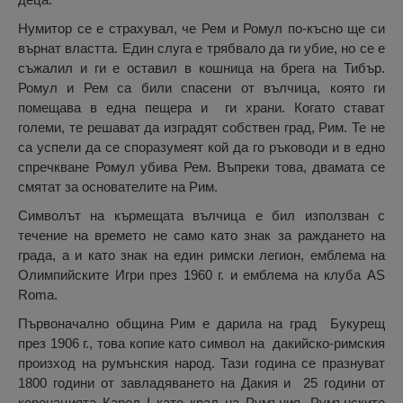
Нумитор се е страхувал, че Рем и Ромул по-късно ще си
върнат властта. Един слуга е трябвало да ги убие, но се е
съжалил и ги е оставил в кошница на брега на Тибър.
Ромул и Рем са били спасени от вълчица, която ги
помещава в една пещера и ги храни. Когато стават
големи, те решават да изградят собствен град, Рим. Те не
са успели да се споразумеят кой да го ръководи и в едно
спречкване Ромул убива Рем. Въпреки това, двамата се
смятат за основателите на Рим.
Символът на кърмещата вълчица е бил използван с
течение на времето не само като знак за раждането на
града, а и като знак на един римски легион, емблема на
Олимпийските Игри през 1960 г. и емблема на клуба AS
Roma.
Първоначално община Рим е дарила на град Букурещ
през 1906 г., това копие като символ на дакийско-римския
произход на румънския народ. Тази година се празнуват
1800 години от завладяването на Дакия и 25 години от
коронацията Карол I като крал на Румъния. Румънските