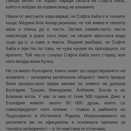
свещи, молят се. Идват заради силата на Софта баба,
който е избран за първия вожд на алианите.
Някои от местните хора вярват, че Софта баба е в техните
къщи. Медине Али Аязар разказва, че той живее в тяхното
мазе и обича да е чисто. Затова семейството чисти
навсякъде и дори, като пере, не хвърля мръсната вода
къде да е, а само в ямата. Медине разбира, че Софта
баба е при тях по това, че чува чукане по прозорците, по
вратите. Той често сънува Софта баба като старец или
като млада жена булка.
Не са много българите, които знаят за съществуването на
алианите – затворена религиозна общност, чиито предци
били разпръснати преди векове по земите на днешна
България, Турция, Македония, Албания, Босна и из
Близкия изток. У нас ги има от поне 500 години. Днес в
България живеят около 50 000 души, които се
самоопределят като алиани – главно в районите на
Лудогорието и Източните Родопи. Непризнаването на
религията им за официална е основната причина за
тяхната затвореност – а тя наистина ги отличава.