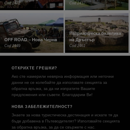
Cod 2472
Cod 2437
Патриаршеска базилика
OFF ROAD – Нова Черна
на Дръстър
Cod 2449
Cod 2461
ОТКРИХТЕ ГРЕШКИ?
Ако сте намерили невярна информация или неточни
данни не се колебайте да използвате секцията за
обратна връзка, за да ни изпратите Вашите
предложения или съвети. Благодарим Ви!
НОВА ЗАБЕЛЕЖИТЕЛНОСТ?
Знаете за нова туристическа дестинация и искате тя да
бъде добавена в Пътеводителят? Използвайте секцията
за обратна връзка, за да се свържете с нас.