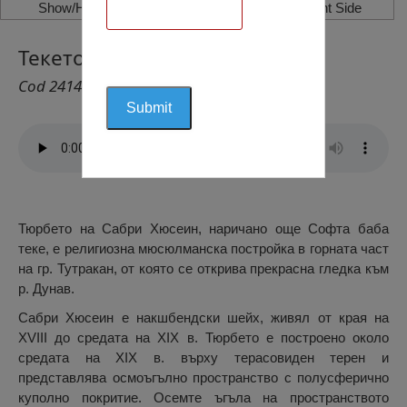
Show/Hide Left Side
Show/Hide Right Side
Текето в Тутракан
Cod 2414
Тюрбето на Сабри Хюсеин, наричано още Софта баба
теке, е религиозна мюсюлманска постройка в горната част
на гр. Тутракан, от която се открива прекрасна гледка към
р. Дунав.
Сабри Хюсеин е накшбендски шейх, живял от края на
ХVІІІ до средата на ХІХ в. Тюрбето е построено около
средата на ХІХ в. върху терасовиден терен и
представлява осмоъгълно пространство с полусферично
куполно покритие. Осемте ъгъла на пространството