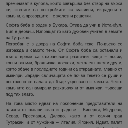
преминават в купола, който завършва без отвор на върха
си, стените на постройките са масивни, изградени с
камъни, а прозорците – с железни решетки.
Софта баба е роден в Бухара. Отива да учи в Истанбул.
Бил е дервиш. Изпращат го като духовен учител в земите
на Тутракан.
Погребан е в двора на Софта боба теке. По-късно се
изгражда и самото теке. От Софта боба са останали и
дълго време са съхранявани различни вещи – носии,
конни такъми, брадвичка, доспехи, метален шлем и други,
които обаче в последните години са откраднати, главно от
иманяри. Заради свличащата се почва текето се руши и
постоянно се налага да бъде укрепвано с камъни. Често
камъните са намирани разхвърляни от иманяри, търсещи
под тях злато.
На това място идват на поклонение представители на
алиани от околни села и градове – Бисерци, Мъдрево,
Севар, Преславци, Дулово, както и от самия град
Тутракан, и от чужбина – Италия, Япония. Идват, палят