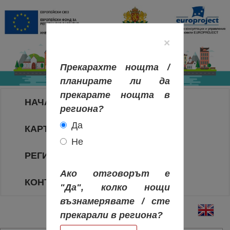
×
Прекарахте нощта /
планирате ли да
прекарате нощта в
НАЧАЛО
региона?
Да
КАРТА НА РЕГИОНИТЕ
Не
РЕГИОНИ
Ако отговорът е
КОНТАКТИ
"Да", колко нощи
възнамерявате / сте
прекарали в региона?