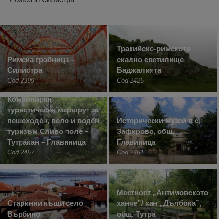
Тракийско-римското
Римска гробница –
скално светилище
Силистра
Баджалията
Cod 2399
Cod 2425
Комбиниран
туристически маршрут за
пешеходен, вело и воден
Исторически музей в с.
туризъм Сливо поле –
Зафирово, общ.
Тутракан – Главиница
Главиница
Cod 2457
Cod 2451
Местност „Антимовското
Старинни къщи село
ханче”/ хан „Дълбока”,
Върбино
общ. Тутра