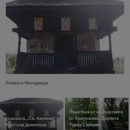
Posted in
Мехединци
Паметникът на Жертвите
Църквата „Св. Калиник”,
от Комунизма, Дробета
Фънтъна Домняска
Турну Северин