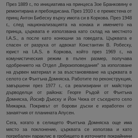
През 1889 г., по инициатива на принцеса Зое Бранковяну е
ремонтирана и пребоядисана. През 1910 г. е преместена от
принц Антон Бибеску върху имота си в Коркова. През 1948
г., след национализацията на конака и имението на
принца, църквата е използвана като склад на местното
I.A.S., а после като конюшни за говедата. Църквата е
спасен от разруха от адвокат Константин В. Робеску,
юрист на I.A.S. в Коркова, който през 1969 г., на
комунистическия режим в пълен размер, получава
одобрението на Отдел „Вероизповедания” за използване
на дървен материал и за възстановяване на църквата в
селото си Фънтъна Домняска. Работите по реконструкция,
завършени през 1977 г., са реализирани от майстори
дърводелци от района: Георге Ръдой от Фънтъна
Домняска, Йосиф Дъеску и Йон Чюка от съседното село
Мижарка. Покривът от борови дъски е изработен от
занаятчия от планината Апусен.
Сега, когато в селището Фънтъна Домняска още има
място за поклонение, църквата се използва и като
погребален параклис в гробището в източните покрайнини