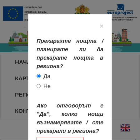
×
Прекарахте нощта /
планирате ли да
прекарате нощта в
НАЧАЛО
региона?
Да
КАРТА НА РЕГИОНИТЕ
Не
РЕГИОНИ
Ако отговорът е
КОНТАКТИ
"Да", колко нощи
възнамерявате / сте
прекарали в региона?