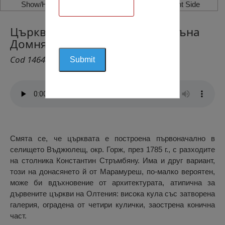
Show/Hide Left Side
Show/Hide Right Side
Църквата „Св. Калиник”, Фънтъна
Домняска
Cod 1464
Смята се, че църквата е построена първоначално в
селището Въджюлещ, окр. Горж, през 1785 г., с разходите
на столника Константин Стръмбяну. Има и друг вариант,
този на донасянето й от Марамуреш, по-малко вероятен,
може би вдъхновение от архитектурата, атипична за
дървените църкви на Олтения: висока кула със затворена
галерия, оградена от четири кулички, заострена конична
част.