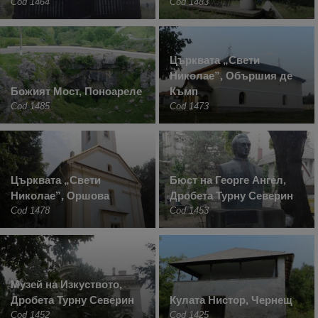
Cod 1464
Cod 1483
Църквата „Свети
Николае”, Обършия де
Божият Мост, Поноареле
Къмп
Cod 1485
Cod 1473
Църквата „Свети
Бюст на Георге Ангел,
Николае”, Оршова
Дробета Турну Северин
Cod 1478
Cod 1453
Музей на Изкуството,
Дробета Турну Северин
Кулата Нистор, Чернещ
Cod 1452
Cod 1425