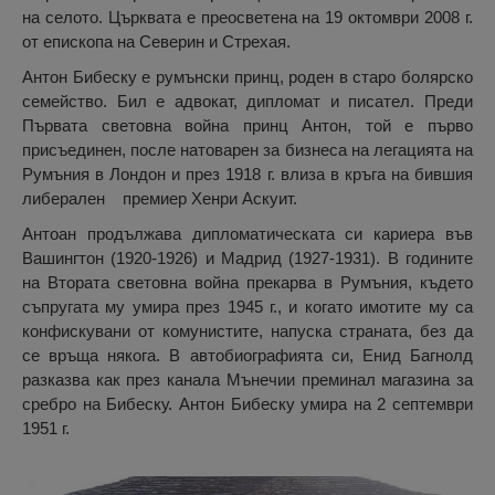
на селото. Църквата е преосветена на 19 октомври 2008 г.
от епископа на Северин и Стрехая.
Антон Бибеску е румънски принц, роден в старо болярско
семейство. Бил е адвокат, дипломат и писател. Преди
Първата световна война принц Антон, той е първо
присъединен, после натоварен за бизнеса на легацията на
Румъния в Лондон и през 1918 г. влиза в кръга на бившия
либерален премиер Хенри Аскуит.
Антоан продължава дипломатическата си кариера във
Вашингтон (1920-1926) и Мадрид (1927-1931). В годините
на Втората световна война прекарва в Румъния, където
съпругата му умира през 1945 г., и когато имотите му са
конфискувани от комунистите, напуска страната, без да
се връща някога. В автобиографията си, Енид Багнолд
разказва как през канала Мънечии преминал магазина за
сребро на Бибеску. Антон Бибеску умира на 2 септември
1951 г.