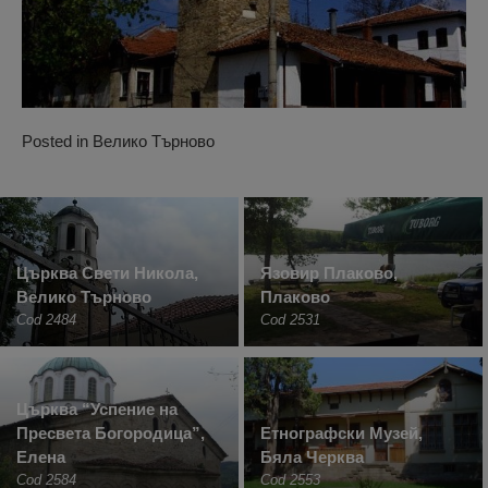
Posted in
Велико Търново
Църква Свети Никола,
Язовир Плаково,
Велико Търново
Плаково
Cod 2484
Cod 2531
Църква “Успение на
Пресвета Богородица”,
Етнографски Музей,
Елена
Бяла Черква
Cod 2584
Cod 2553