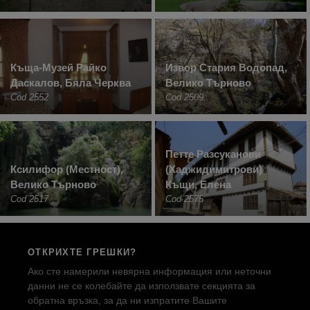
Къща-Музей Райко
Извор Стария Водопад,
Даскалов, Бяла Черква
Велико Търново
Cod 2552
Cod 2509
Петте Разсуканови
Ксилифор (Местност),
(Хаджидимитрови)
Велико Търново
Къщи, Елена
Cod 2517
Cod 2575
ОТКРИХТЕ ГРЕШКИ?
Ако сте намерили невярна информация или неточни
данни не се колебайте да използвате секцията за
обратна връзка, за да ни изпратите Вашите