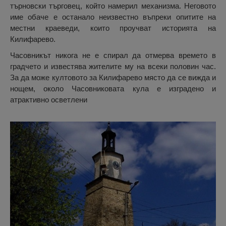
търновски търговец, който намерил механизма. Неговото
име обаче е останало неизвестно въпреки опитите на
местни краеведи, които проучват историята на
Килифарево.
Часовникът никога не е спирал да отмерва времето в
градчето и известява жителите му на всеки половин час.
За да може култовото за Килифарево място да се вижда и
нощем, около Часовниковата кула е изградено и
атрактивно осветлени