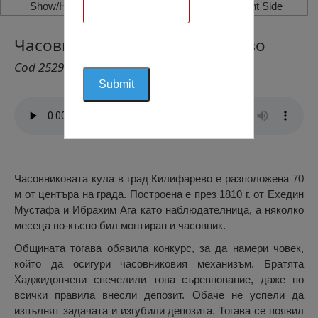
Show/Hide Left Side
Show/Hide Right Side
Часовникова Кула, Килифарево
Cod 2529
Часовниковата кула в град Килифарево е разположена 70
м от центъра на града. Построена е през 1810 г. от Ехедин
Мустафа и Ибрахим Ага като наблюдателница, а няколко
месеца по-късно бил монтиран и часовник.
Общината тогава обявила конкурс, за да намери човек,
който да осигури часовниковия механизъм. Братята
Хаджидончеви спечелили това съревнование, даже по
всички правила внесли депозит. Обаче не успели да
изпълнят задачата и изгубили депозита. Тогава се появил