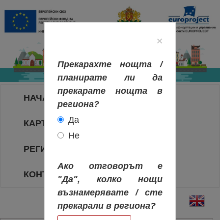
×
Прекарахте нощта /
планирате ли да
прекарате нощта в
НАЧАЛО
региона?
Да
КАРТА НА РЕГИОНИТЕ
Не
РЕГИОНИ
Ако отговорът е
КОНТАКТИ
"Да", колко нощи
възнамерявате / сте
прекарали в региона?