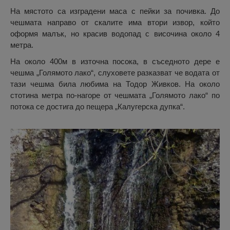
На мястото са изградени маса с пейки за почивка. До
чешмата направо от скалите има втори извор, който
оформя малък, но красив водопад с височина около 4
метра.
На около 400м в източна посока, в съседното дере е
чешма „Голямото лако“, слуховете разказват че водата от
тази чешма била любима на Тодор Живков. На около
стотина метра по-нагоре от чешмата „Голямото лако“ по
потока се достига до пещера „Калугерска дупка“.