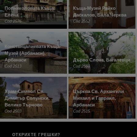
Попниколовата Къща,
Къща-Музей Райко
Елена
Даскалов, Бяла Черква
Cod 2576
Cod 2552
Констанцалиевата Къща-
Музей (Арбанаси),
Арбанаси
Дърво Слона, Багалевци
Cod 2513
Cod 2559
Храм-Символ Св.
Църква Св. Архангели
Димитър Солунски,
Михаил и Гавраил,
Велико Търново
Арбанаси
Cod 2503
Cod 2515
ОТКРИХТЕ ГРЕШКИ?