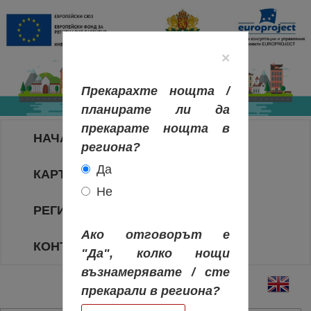
×
Прекарахте нощта /
планирате ли да
прекарате нощта в
НАЧАЛО
региона?
Да
КАРТА НА РЕГИОНИТЕ
Не
РЕГИОНИ
Ако отговорът е
КОНТАКТИ
"Да", колко нощи
възнамерявате / сте
прекарали в региона?