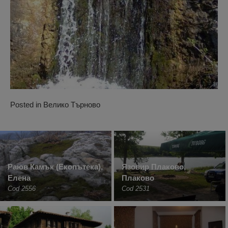
Posted in
Велико Търново
Раюв Камък (Екопътека),
Язовир Плаково,
Елена
Плаково
Cod 2556
Cod 2531