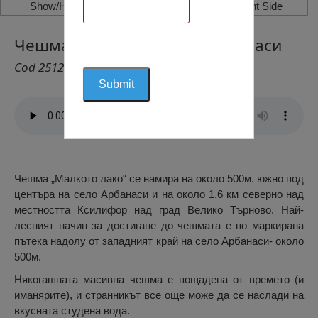
Show/Hide Left Side
Show/Hide Right Side
Чешма ”Малкото Лако”, Арбанаси
Cod 2512
Чешма „Малкото лако“ се намира на около 500м. южно под
центъра на село Арбанаси и на около 1,6 км северно над
местността Ксилифор над град Велико Търново. Най-
лесният начин за достигане до чешмата е по маркирана
пътека надолу от западният край на село Арбанаси- около
500м.
Някогашната масивна чешма е пощадена от времето (и
иманярите), и странникът все още може да се наслади на
вкусната студена вода.