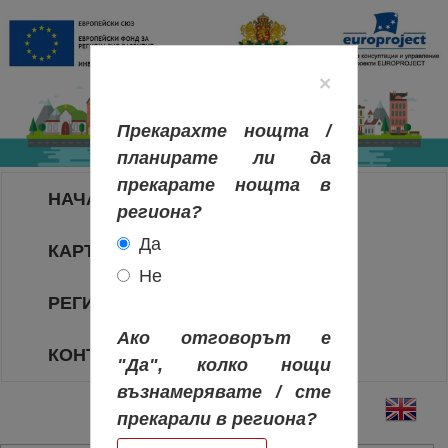
×
Прекарахте нощта /
планирате ли да
прекарате нощта в
НАЧАЛО
региона?
Да
КАРТА НА РЕГИОНИТЕ
Не
РЕГИОНИ
Ако отговорът е
КОНТАКТИ
"Да", колко нощи
възнамерявате / сте
прекарали в региона?