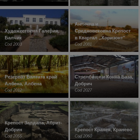
Антична и
Художествена Галерия,
Средновековна Крепост
Балчик
в Квартал „Хоризонт”
Cod 2003
Cod 2081
Резерват Балтата край
Стрелбище и Конна База,
Албена, Албена
Добрич
Cod 2012
Cod 2027
Крепост Залдапа, Абрит-
Добрин
Крепост Кранея, Кранево
Cod 2055
Cod 2060