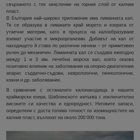
свързаното с тях окисление на горния слой от калния
пласт.
В България най–широко приложение има лиманната кал.
Тя се образува в лиманите край морето и езерата от
утаечни материи, като в процеса на калообразуване
вземат участие и микроорганизми. Добивът на кал от
находището й става по различни начини – от примитивен
ръчен до механичен. Лиманната кал се създава ежегодно
между 1 и 3 мм. лечебна морска кал, която оказва
позитивно влияние на заболявания на опорно-двигателния
апарат, сърдечно-съдови, неврологични, гинекологични,
кожни и др. заболявания.
В сравнение с останалите калонаходища в нашите
крайморски езера, Шабленското изпъква с изключително
високите си качества и еднородност. Неговите запаси,
определени с доста голяма точност по изомощностите на
калния пласт, възлизат на около 200 000 тона.