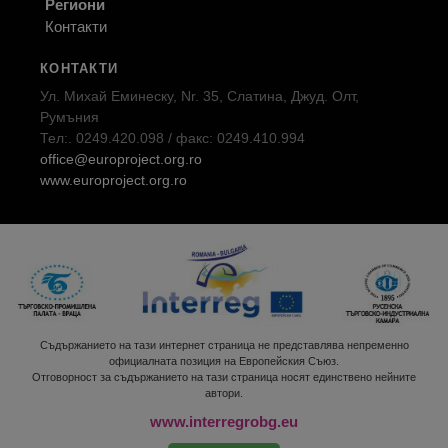
Региони
Контакти
КОНТАКТИ
Ул. Михай Еминеску, Nr. 35, Слатина, Джуд. Олт,
Румъния
Тел:. 0249.420.098 / факс: 0249.410.994
office@europroject.org.ro
www.europroject.org.ro
Съдържанието на тази интернет страница не представлява непременно
официалната позиция на Европейския Съюз.
Отговорност за съдържанието на тази страница носят единствено нейните
автори.
www.interregrobg.eu