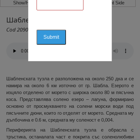
Show/Hide Left Side
Show/Hide Right Side
Шабленска Тузла, Шабла
Cod 2090
Шабленската тузла е разположена на около 250 дка и се
намира на около 6 км източно от гр. Шабла. Езерото е
изцяло отделено от морето с широка около 80 м пясъчна
коса. Представлява солено езеро – лагуна, формирано
основно от просмукването на солени морски води под
пясъчните дюни, които го отделят от морето. Средната му
дълбочина е 0.6 м, средната му соленост е 0,004.
Периферията на Шабленската тузла е обрасла с
тръстика, останалата част е покрита със соленолюбиви