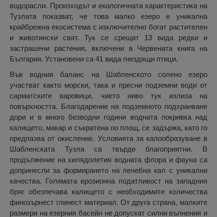
водорасли. Произходът и екологичната характеристика на
Тузлата показват, че това малко езеро е уникална
крайбрежна екосистема с изключително богат растителен
и животински свят. Тук се срещат 13 вида редки и
застрашени растения, включени в Червената книга на
България. Установени са 41 вида гнездящи птици.
Във водния баланс на Шабленското солено езеро
участват както морски, така и пресни подземни води от
сарматските варовици, чието ниво тук излиза на
повърхността. Благодарение на подземното подхранване
дори и в много безводни години водната покривка над
калището, макар и съкратена по площ, се задържа, като го
предпазва от окисление. Условията за калообразуване в
Шабленската Тузла са твърде благоприятни. В
продължение на хилядолетия водната флора и фауна са
допринесли за формирането на лечебна кал с уникални
качества. Голямата ерозионна податливост на западния
бряг обезпечава калището с необходимите количества
финозърнест глинест материал. От друга страна, малките
размери на езерния басейн не допускат силни вълнения и