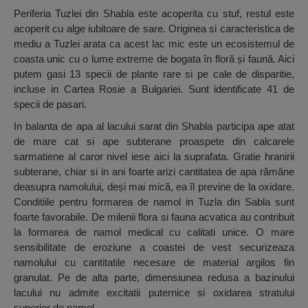
Periferia Tuzlei din Shabla este acoperita cu stuf, restul este
acoperit cu alge iubitoare de sare. Originea si caracteristica de
mediu a Tuzlei arata ca acest lac mic este un ecosistemul de
coasta unic cu o lume extreme de bogata în floră și faună. Aici
putem gasi 13 specii de plante rare si pe cale de disparitie,
incluse in Cartea Rosie a Bulgariei. Sunt identificate 41 de
specii de pasari.
In balanta de apa al lacului sarat din Shabla participa ape atat
de mare cat si ape subterane proaspete din calcarele
sarmatiene al caror nivel iese aici la suprafata. Gratie hranirii
subterane, chiar si in ani foarte arizi cantitatea de apa rămâne
deasupra namolului, deși mai mică, ea îl previne de la oxidare.
Conditiile pentru formarea de namol in Tuzla din Sabla sunt
foarte favorabile. De milenii flora si fauna acvatica au contribuit
la formarea de namol medical cu calitati unice. O mare
sensibilitate de eroziune a coastei de vest securizeaza
namolului cu cantitatile necesare de material argilos fin
granulat. Pe de alta parte, dimensiunea redusa a bazinului
lacului nu admite excitatii puternice si oxidarea stratului
superior de namol.