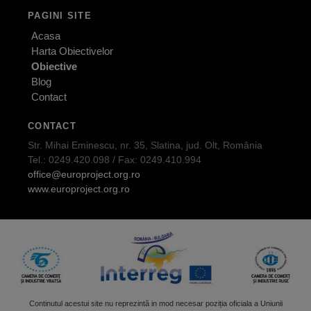
PAGINI SITE
Acasa
Harta Obiectivelor
Obiective
Blog
Contact
CONTACT
Str. Mihai Eminescu, nr. 35, Slatina, jud. Olt, România
Tel.: 0249.420.098 / Fax: 0249.410.994
office@europroject.org.ro
www.europroject.org.ro
Continutul acestui site nu reprezintă in mod necesar poziția oficiala a Uniunii