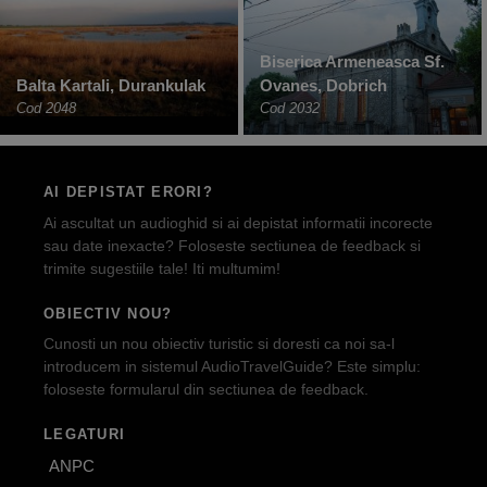
Biserica Armeneasca Sf.
Balta Kartali, Durankulak
Ovanes, Dobrich
Cod 2048
Cod 2032
AI DEPISTAT ERORI?
Ai ascultat un audioghid si ai depistat informatii incorecte
sau date inexacte? Foloseste sectiunea de feedback si
trimite sugestiile tale! Iti multumim!
OBIECTIV NOU?
Cunosti un nou obiectiv turistic si doresti ca noi sa-l
introducem in sistemul AudioTravelGuide? Este simplu:
foloseste formularul din sectiunea de feedback.
LEGATURI
ANPC