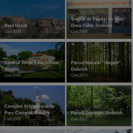
Teatrul de Păpuși de Stat
Raul Uscat
Dora Gabe, Dobrich
Cod 2088
Cod 2069
Centrul Verde Educational,
Parcul Natural “Stejarii”,
Shabla
Dobrich
Cod 2045
Cod 2073
Complex Arhitectural de
Parc Castelul, Balchik
Parcul Zoologic, Dobrich
Cod 2005
Cod 2022