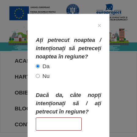
×
Ați petrecut noaptea /
intenționați să petreceți
noaptea în regiune?
ACASA
Da
Nu
HARTA OBIECTIVELOR
OBIECTIVE
Dacă da, câte nopți
intenționați să / ați
BLOG
petrecut în regiune?
CONTACT