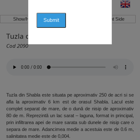
Show/Hide Left Side
Show/Hide Right Side
Tuzla din Șabla, Șabla
Cod 2090
Tuzla din Shabla este situata pe aproximativ 250 de acri si se
afla la aproximativ 6 km est de orasul Shabla. Lacul este
complet separat de mare, de o dună de nisip de aproximativ
80 de m. Reprezintă un lac sarat – laguna, format in principal,
prin infiltrarea apei de mare sarata sub dunele de nisip care o
separa de mare. Adancimea medie a acestuia este de 0.6 m,
salinitatea medie este de 0,004.