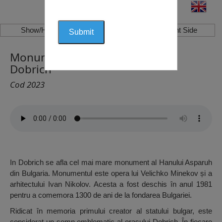
Show/Hide Left Side
Show/Hide Right Side
Monumentul Hanului Asparuh,
Dobrich
Cod 2023
In Dobrich se afla cel mai mare monument al Hanului Asparuh
din Bulgaria. Monumentul este opera lui Velichko Minekov și a
arhitectului Ivan Nikolov. Acesta a fost deschis în anul 1981
pentru a comemora 1300 de ani de la fondarea Bulgariei.
Ridicat în memoria primului creator al statului bulgar, este
considerat un semn emblematic al orasului Dobrich. În fiecare