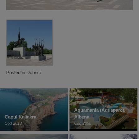
Posted in
Dobrici
Aquamania (Aquaparc),
Capul Kaliakra
Albena
Cod 2013
Cod 2058