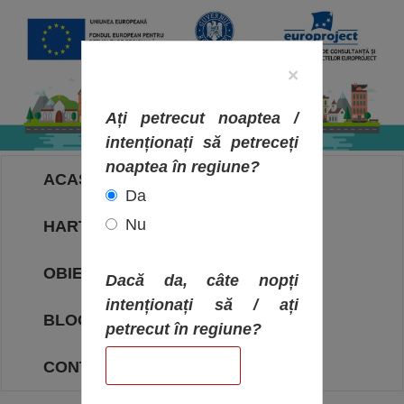
×
Ați petrecut noaptea /
intenționați să petreceți
noaptea în regiune?
ACASA
Da
Nu
HARTA OBIECTIVELOR
OBIECTIVE
Dacă da, câte nopți
intenționați să / ați
BLOG
petrecut în regiune?
CONTACT