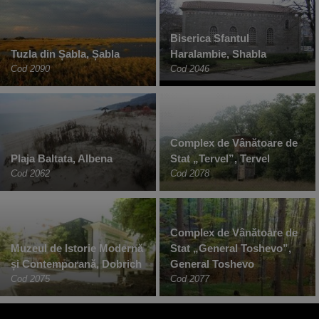
Biserica Sfantul
Tuzla din Șabla, Șabla
Haralambie, Shabla
Cod 2090
Cod 2046
Complex de Vânătoare de
Plaja Baltata, Albena
Stat „Tervel”, Tervel
Cod 2062
Cod 2078
Complex de Vânătoare de
Muzeul de Istorie Modernă
Stat „General Toshevo”,
și Contemporană, Dobrich
General Toshevo
Cod 2075
Cod 2077