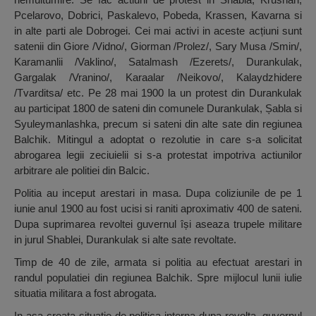
Pcelarovo, Dobrici, Paskalevo, Pobeda, Krassen, Kavarna si
in alte parti ale Dobrogei. Cei mai activi in aceste acțiuni sunt
satenii din Giore /Vidno/, Giorman /Prolez/, Sary Musa /Smin/,
Karamanlii /Vaklino/, Satalmash /Ezerets/, Durankulak,
Gargalak /Vranino/, Karaalar /Neikovo/, Kalaydzhidere
/Tvarditsa/ etc. Pe 28 mai 1900 la un protest din Durankulak
au participat 1800 de sateni din comunele Durankulak, Șabla si
Syuleymanlashka, precum si sateni din alte sate din regiunea
Balchik. Mitingul a adoptat o rezolutie in care s-a solicitat
abrogarea legii zeciuielii si s-a protestat impotriva actiunilor
arbitrare ale politiei din Balcic.
Politia au inceput arestari in masa. Dupa coliziunile de pe 1
iunie anul 1900 au fost ucisi si raniti aproximativ 400 de sateni.
Dupa suprimarea revoltei guvernul își aseaza trupele militare
in jurul Shablei, Durankulak si alte sate revoltate.
Timp de 40 de zile, armata si politia au efectuat arestari in
randul populatiei din regiunea Balchik. Spre mijlocul lunii iulie
situatia militara a fost abrogata.
In asa creata situatie de politica interna dupa revolta, guvernul