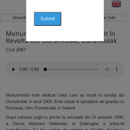
Show/Hide Left Side
Show/Hide Right Side
Monumentul Celor Care au Murit în
Revolta din Durankulak, Durankulak
Cod 2061
Monumentul este dedicat celor care au murit in revolta din
Durankulak in anul 1900. Este situat in apropiere de granita cu
Romania, intre Durankulak si Staevti.
Dupa votarea Legii cu privire la zeciuiala din 15 ianuarie 1900,
a Zecea Adunare Nationala, in Dobrogea a izbucnit
nemultumire. Se fac actiuni de protest in Shabla, Krushari,