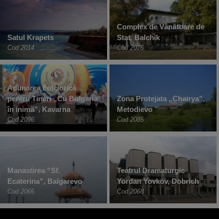
Complex de Vânătoare de
Satul Krapets
Stat, Balchik
Cod 2014
Cod 2076
Adunarea Folclorică
pentru Tineri „Cu Bulgaria
Zona Protejata „Chairya”,
în inimă”, Kavarna
Metodievo
Cod 2096
Cod 2085
Manastirea “Sf.
Teatrul Dramaturgic
Ecaterina”, Balgarevo
Yordan Yovkov, Dobrich
Cod 2065
Cod 2068