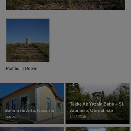
Posted in
Dobrici
Tekke Ak Yazala Baba – Sf.
Galeria de Arta, Kavarna
Atanasie, Obrochiste
Cod 2044
Cod 2036