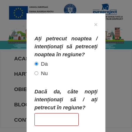
×
Ați petrecut noaptea /
intenționați să petreceți
noaptea în regiune?
ACASA
Da
Nu
HARTA OBIECTIVELOR
OBIECTIVE
Dacă da, câte nopți
intenționați să / ați
BLOG
petrecut în regiune?
CONTACT