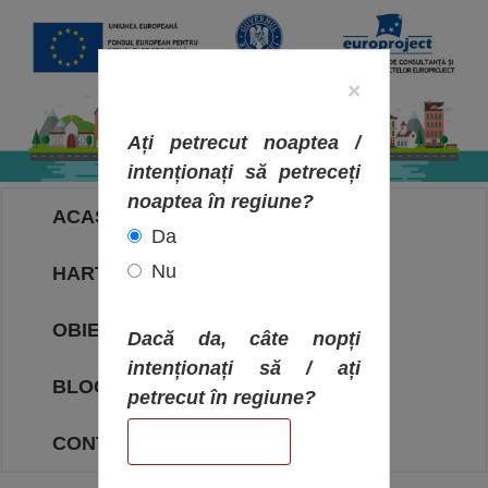
×
Ați petrecut noaptea /
intenționați să petreceți
noaptea în regiune?
ACASA
Da
Nu
HARTA OBIECTIVELOR
OBIECTIVE
Dacă da, câte nopți
intenționați să / ați
BLOG
petrecut în regiune?
CONTACT