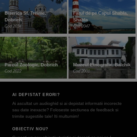
Biserica Sf. Treime,
Farul de pe Capul Shabla,
Dobrich
Shabla
Cod 2034
Cod 2047
Parcul Zoologic, Dobrich
Muzeul Etnografic, Balchik
Cod 2022
Cod 2001
AI DEPISTAT ERORI?
Ai ascultat un audioghid si ai depistat informatii incorecte
sau date inexacte? Foloseste sectiunea de feedback si
trimite sugestiile tale! Iti multumim!
OBIECTIV NOU?