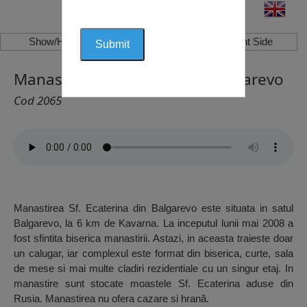
Show/Hide Left Side
Show/Hide Right Side
Manastirea “Sf. Ecaterina”, Balgarevo
Cod 2065
Manastirea Sf. Ecaterina din Balgarevo este situata in satul
Balgarevo, la 6 km de Kavarna. La inceputul lunii mai 2008 a
fost sfintita biserica manastirii. Astazi, in aceasta traieste doar
un calugar, iar complexul este format din biserica, curte, sala
de mese si mai multe cladiri rezidentiale cu un singur etaj. In
manastire sunt stocate moastele Sf. Ecaterina aduse din
Rusia. Manastirea nu ofera cazare si hrană.