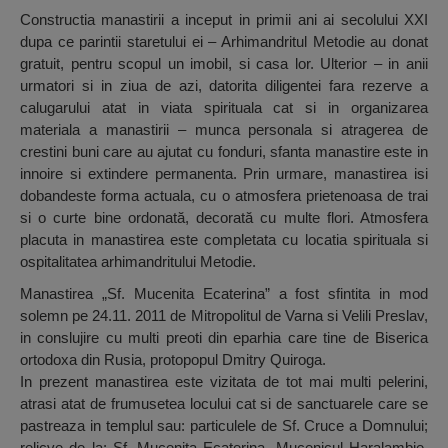
Constructia manastirii a inceput in primii ani ai secolului XXI
dupa ce parintii staretului ei – Arhimandritul Metodie au donat
gratuit, pentru scopul un imobil, si casa lor. Ulterior – in anii
urmatori si in ziua de azi, datorita diligentei fara rezerve a
calugarului atat in viata spirituala cat si in organizarea
materiala a manastirii – munca personala si atragerea de
crestini buni care au ajutat cu fonduri, sfanta manastire este in
innoire si extindere permanenta. Prin urmare, manastirea isi
dobandeste forma actuala, cu o atmosfera prietenoasa de trai
si o curte bine ordonată, decorată cu multe flori. Atmosfera
placuta in manastirea este completata cu locatia spirituala si
ospitalitatea arhimandritului Metodie.
Manastirea „Sf. Mucenita Ecaterina” a fost sfintita in mod
solemn pe 24.11. 2011 de Mitropolitul de Varna si Velili Preslav,
in conslujire cu multi preoti din eparhia care tine de Biserica
ortodoxa din Rusia, protopopul Dmitry Quiroga.
In prezent manastirea este vizitata de tot mai multi pelerini,
atrasi atat de frumusetea locului cat si de sanctuarele care se
pastreaza in templul sau: particulele de Sf. Cruce a Domnului;
relicve de la: Sf. Mucenita Ecaterina, Mucenicul Haralambie,