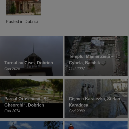
Posted in
Dobrici
Templul Mamei Zeiță –
Turnul cu Ceas, Dobrich
Cybela, Balchik
Cod 2025
Cod 2007
Parcul Orasenesc „Sf.
Cișmea Karalezka, Stefan
Gheorghi“, Dobrich
Karadgea
Cod 2074
Cod 2089