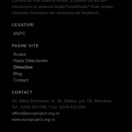
Cunosti un nou obiectiv turistic si doresti ca noi sa-l
introducem in sistemul AudioTravelGuide? Este simplu:
foloseste formularul din sectiunea de feedback.
LEGATURI
ANPC
PAGINI SITE
Acasa
Harta Obiectivelor
Obiective
Blog
Contact
CONTACT
Str. Mihai Eminescu, nr. 35, Slatina, jud. Olt, România
Tel.: 0249.420.098 / Fax: 0249.410.994
office@europroject.org.ro
www.europroject.org.ro