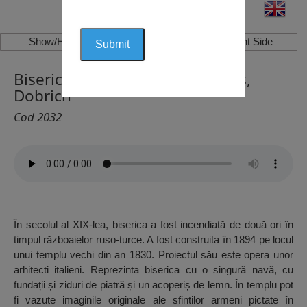
Show/Hide Left Side
Show/Hide Right Side
Biserica Armeneasca Sf. Ovanes,
Dobrich
Cod 2032
În secolul al XIX-lea, biserica a fost incendiată de două ori în
timpul războaielor ruso-turce. A fost construita în 1894 pe locul
unui templu vechi din an 1830. Proiectul său este opera unor
arhitecti italieni. Reprezinta biserica cu o singură navă, cu
fundații și ziduri de piatră și un acoperiș de lemn. În templu pot
fi vazute imaginile originale ale sfintilor armeni pictate în