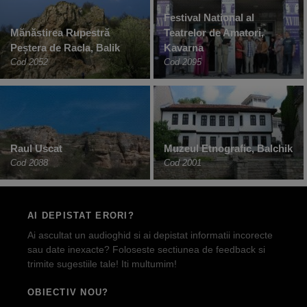
Festival National al
Mănăstirea Rupestră
Teatrelor de Amatori,
Peștera de Racla, Balik
Kavarna
Cod 2052
Cod 2095
Raul Uscat
Muzeul Etnografic, Balchik
Cod 2088
Cod 2001
AI DEPISTAT ERORI?
Ai ascultat un audioghid si ai depistat informatii incorecte
sau date inexacte? Foloseste sectiunea de feedback si
trimite sugestiile tale! Iti multumim!
OBIECTIV NOU?