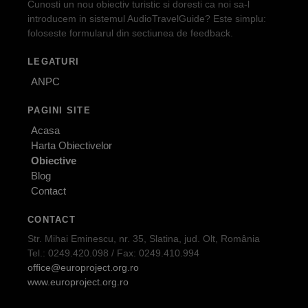
Cunosti un nou obiectiv turistic si doresti ca noi sa-l
introducem in sistemul AudioTravelGuide? Este simplu:
foloseste formularul din sectiunea de feedback.
LEGATURI
ANPC
PAGINI SITE
Acasa
Harta Obiectivelor
Obiective
Blog
Contact
CONTACT
Str. Mihai Eminescu, nr. 35, Slatina, jud. Olt, România
Tel.: 0249.420.098 / Fax: 0249.410.994
office@europroject.org.ro
www.europroject.org.ro