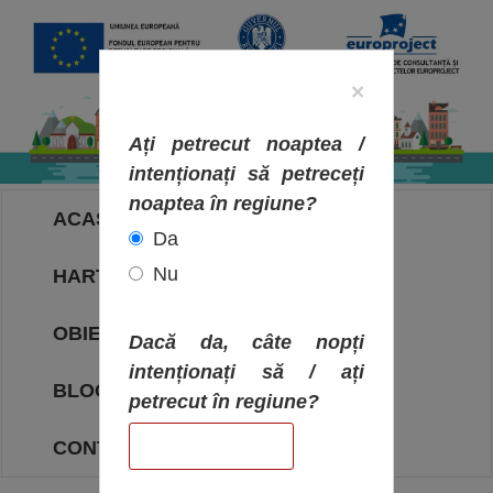
×
Ați petrecut noaptea /
intenționați să petreceți
noaptea în regiune?
ACASA
Da
Nu
HARTA OBIECTIVELOR
OBIECTIVE
Dacă da, câte nopți
intenționați să / ați
BLOG
petrecut în regiune?
CONTACT