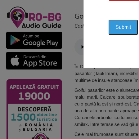
Golful de pasări (T
Cod 2015
În Dobrogea maritima, la aprox
pasarilor (Taukliman), incredib
multime de insule stancoase împ
Golful pasarilor este o alunecar
malul marii. Calcare, spulberat
cu o pantă la est și nord-est. Ca
una de alta prin pante aproape v
Coroanele arborilor cu tulpini sc
smilax. Între terase se vad găuri
Cele mai frumoase sunt situate 