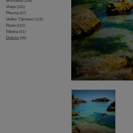
Montana
(108)
Vrața
(101)
Plevna
(87)
Veliko Tărnovo
(116)
Ruse
(102)
Silistra
(81)
Dobrici
(96)