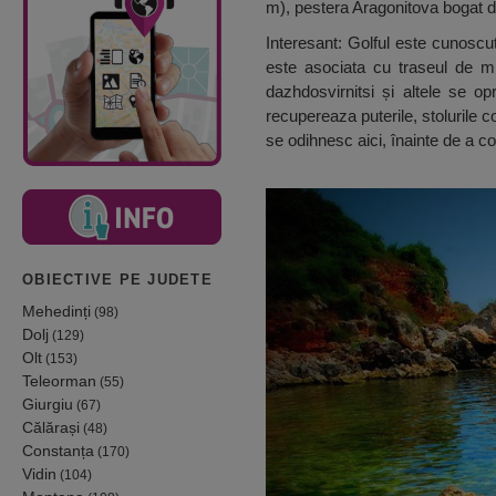
m), pestera Aragonitova bogat de
Interesant: Golful este cunosc
este asociata cu traseul de mi
dazhdosvirnitsi și altele se o
recupereaza puterile, stolurile
se odihnesc aici, înainte de a con
OBIECTIVE PE JUDETE
Mehedinți
(98)
Dolj
(129)
Olt
(153)
Teleorman
(55)
Giurgiu
(67)
Călărași
(48)
Constanța
(170)
Vidin
(104)