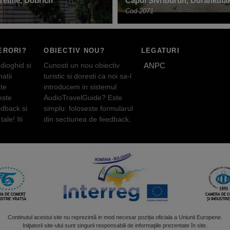
Treime, Dobrich
Capul Sivriburun, Durankula
Cod 2071
ERORI?
OBIECTIV NOU?
LEGATURI
dioghid si
Cunosti un nou obiectiv
ANPC
atii
turistic si doresti ca noi sa-l
te
introducem in sistemul
este
AudioTravelGuide? Este
edback si
simplu: foloseste formularul
tale! Iti
din sectiunea de feedback.
Continutul acestui site nu reprezintă in mod necesar poziția oficiala a Uniunii Europene.
Iniţiatorii site-ului sunt singurii responsabili de informaţiile prezentate în site.