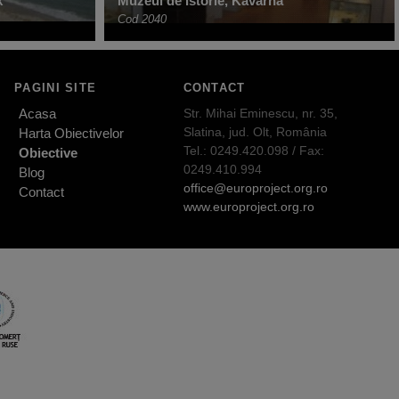
k
Muzeul de Istorie, Kavarna
Cod 2040
PAGINI SITE
CONTACT
Acasa
Str. Mihai Eminescu, nr. 35,
Slatina, jud. Olt, România
Harta Obiectivelor
Tel.: 0249.420.098 / Fax:
Obiective
0249.410.994
Blog
office@europroject.org.ro
Contact
www.europroject.org.ro