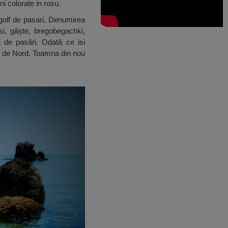
i colorate in rosu.
golf de pasari. Denumirea
si, gâște, bregobegachki,
ă de pasări. Odată ce isi
și de Nord. Toamna din nou