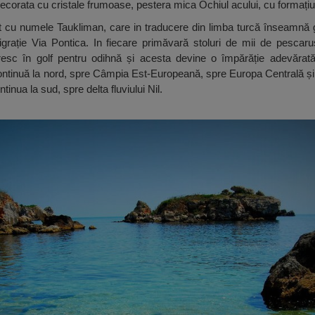
corata cu cristale frumoase, pestera mica Ochiul acului, cu formațiun
ut cu numele Taukliman, care in traducere din limba turcă înseamnă 
grație Via Pontica. In fiecare primăvară stoluri de mii de pescaru
presc în golf pentru odihnă și acesta devine o împărăție adevărat
 continuă la nord, spre Câmpia Est-Europeană, spre Europa Centrală 
tinua la sud, spre delta fluviului Nil.