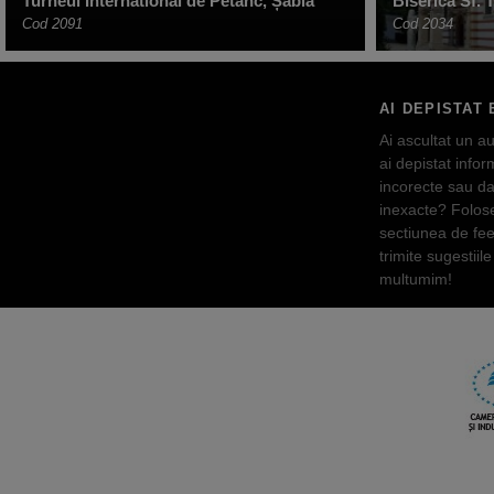
Turneul International de Petanc, Șabla
Biserica Sf. 
Cod 2091
Cod 2034
AI DEPISTAT 
Ai ascultat un au
ai depistat inform
incorecte sau da
inexacte? Folos
sectiunea de fe
trimite sugestiile 
multumim!