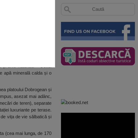
și unic naturala – Golful
de apă minerală calda și o
nea platoului Dobrogean și
scompus, asezat mai adânc,
unecări de teren), separate
ației luxuriante pe terase.
de vița de vie sălbatică și
ata (cea mai lunga, de 170