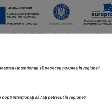
noaptea / intenționați să petreceți noaptea în regiune?
 nopți intenționați să / ați petrecut în regiune?
RTA OBIECTIVELOR
OBIECTIVE
BLOG