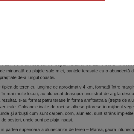
aukliman), Rusalka
imativ 6 km la nord-est de Capul Kaliakra, se afla o zonă frumoasă 
il de minunată cu plajele sale mici, pantele terasate cu o abundență 
răștiate de-a lungul coastei.
e tipica de teren cu lungime de aproximativ 4 km, formată între margi
e în mai multe locuri, au alunecat deasupra unui strat de argila de
 rezultat, s-au format patru terase in forma amfiteatrala (trepte de al
erticale. Coloanele inalte de roci se albesc pitoresc în mijlocul veget
unde și arbuști cum sunt carpen, corn, alun etc. sunt strâns impletite 
 de pesteri, unele sunt pe plaja insasi.
în partea superioară a alunecărilor de teren – Marea, gaura intunec