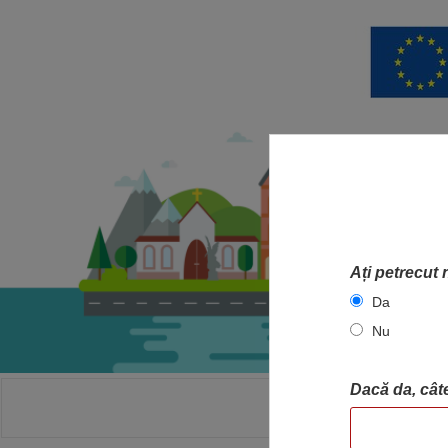
Ați petrecut 
Da
Nu
Dacă da, câte
ACASA
HA