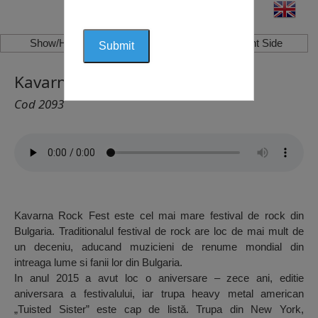
Show/Hide Left Side
Show/Hide Right Side
Kavarna Rock Fest, Kavarna
Cod 2093
Kavarna Rock Fest este cel mai mare festival de rock din
Bulgaria. Traditionalul festival de rock are loc de mai mult de
un deceniu, aducand muzicieni de renume mondial din
intreaga lume si fanii lor din Bulgaria.
In anul 2015 a avut loc o aniversare – zece ani, editie
aniversara a festivalului, iar trupa heavy metal american
„Tuisted Sister” este cap de listă. Trupa din New York,