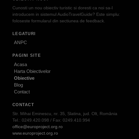
Cunosti un nou obiectiv turistic si doresti ca noi sa-l
introducem in sistemul AudioTravelGuide? Este simplu:
foloseste formularul din sectiunea de feedback.
LEGATURI
ANPC
PAGINI SITE
Acasa
Harta Obiectivelor
Obiective
Blog
Contact
CONTACT
Str. Mihai Eminescu, nr. 35, Slatina, jud. Olt, România
Tel.: 0249.420.098 / Fax: 0249.410.994
office@europroject.org.ro
www.europroject.org.ro