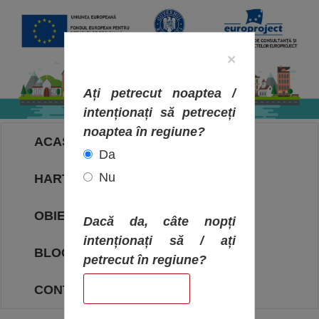
×
Ați petrecut noaptea /
intenționați să petreceți
noaptea în regiune?
ACASA
Da
Nu
HARTA OBIECTIVELOR
OBIECTIVE
Dacă da, câte nopți
intenționați să / ați
BLOG
petrecut în regiune?
CONTACT