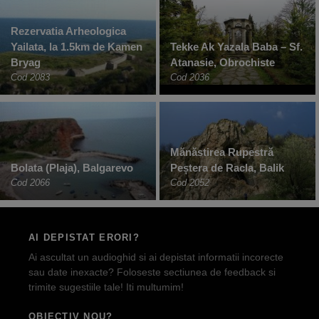
Rezervatia Arheologica
Yailata, la 1.5km de Kamen
Tekke Ak Yazala Baba – Sf.
Bryag
Atanasie, Obrochiste
Cod 2083
Cod 2036
Mănăstirea Rupestră
Bolata (Plaja), Balgarevo
Peștera de Racla, Balik
Cod 2066
Cod 2052
AI DEPISTAT ERORI?
Ai ascultat un audioghid si ai depistat informatii incorecte
sau date inexacte? Foloseste sectiunea de feedback si
trimite sugestiile tale! Iti multumim!
OBIECTIV NOU?