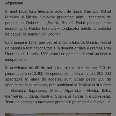
Afganistan.
În anul 1952, luna februarie, actorii de teatru dramatic, Mihail
Mihailov si Nicolai Novakov pregatesc primul spectacol de
papusid in Dobrich – „Scufita Rosie”. Rolul principal este
incredintat lui Ruska Tsekova – conducator artistic al teatrului
de papusi de amatori din Dobrich.
La 1 ianuarie 1963, prin decret al Consiliului de Ministri, teatrul
de papusi a fost nationalizat si a devenit o filiala a dramei. Prin
Decretul din 1 aprilie 1981 teatrul de papusi a devenit un institut
independent.
În activitatea de 60 de ani a teatrului au fost create 210 de
piese, jucate in 12.400 de spectacole in fata a circa 1 209 000
spectatori. In afara de acestea sunt jucate peste 150 de
spectacole in strainatate, prin participari la festivaluri si turnee
– Slovacia, Iugoslavia, Mexic, Afganistan, Elvetia, Italia,
Germania, Ungaria, Austria, Spania si Turcia in mod repetat.
Teatrul a castigat numeroase premii din participari la festivaluri.