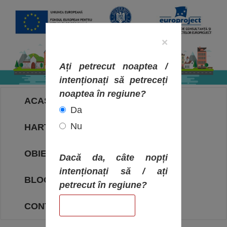
×
Ați petrecut noaptea /
intenționați să petreceți
noaptea în regiune?
ACASA
Da
Nu
HARTA OBIECTIVELOR
OBIECTIVE
Dacă da, câte nopți
intenționați să / ați
BLOG
petrecut în regiune?
CONTACT