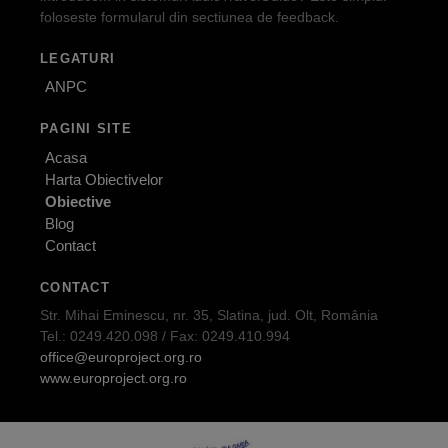
foloseste formularul din sectiunea de feedback.
LEGATURI
ANPC
PAGINI SITE
Acasa
Harta Obiectivelor
Obiective
Blog
Contact
CONTACT
Str. Mihai Eminescu, nr. 35, Slatina, jud. Olt, România
Tel.: 0249.420.098 / Fax: 0249.410.994
office@europroject.org.ro
www.europroject.org.ro