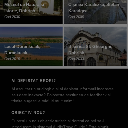
Muzeul de Natură şi
Cișmea Karalezka, Stefan
Istorie, Dobrich
Karadgea
Cod 2030
Cod 2089
Lacul Durankulak,
Biserica Sf. Gheorghi,
Durankulak
Dobrich
Cod 2019
Cod 2033
AI DEPISTAT ERORI?
Ai ascultat un audioghid si ai depistat informatii incorecte
sau date inexacte? Foloseste sectiunea de feedback si
trimite sugestiile tale! Iti multumim!
OBIECTIV NOU?
Cunosti un nou obiectiv turistic si doresti ca noi sa-l
introducem in sistemul AudioTravelGuide? Este simplu: