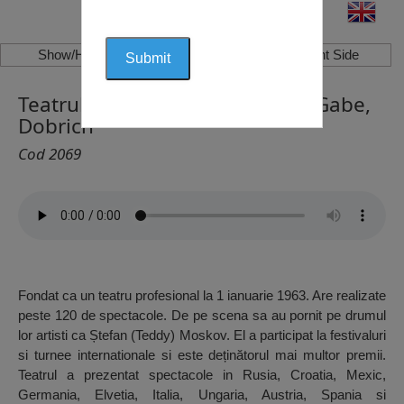
Show/Hide Left Side
Show/Hide Right Side
Teatrul de Păpuși de Stat Dora Gabe,
Dobrich
Cod 2069
Fondat ca un teatru profesional la 1 ianuarie 1963. Are realizate
peste 120 de spectacole. De pe scena sa au pornit pe drumul
lor artisti ca Ștefan (Teddy) Moskov. El a participat la festivaluri
si turnee internationale si este deținătorul mai multor premii.
Teatrul a prezentat spectacole in Rusia, Croatia, Mexic,
Germania, Elvetia, Italia, Ungaria, Austria, Spania si