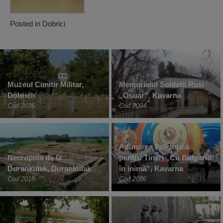
Posted in
Dobrici
Muzeul Cimitir Militar,
Memorialul Soldatii Rusi
Dobrich
„Osuar”, Kavarna
Cod 2035
Cod 2094
Adunarea Folclorică
Necropola de la
pentru Tineri „Cu Bulgaria
Durankulak, Durankulak
în inimă”, Kavarna
Cod 2018
Cod 2096