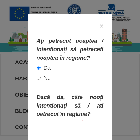
×
Ați petrecut noaptea /
intenționați să petreceți
noaptea în regiune?
ACASA
Da
Nu
HARTA OBIECTIVELOR
OBIECTIVE
Dacă da, câte nopți
intenționați să / ați
BLOG
petrecut în regiune?
CONTACT