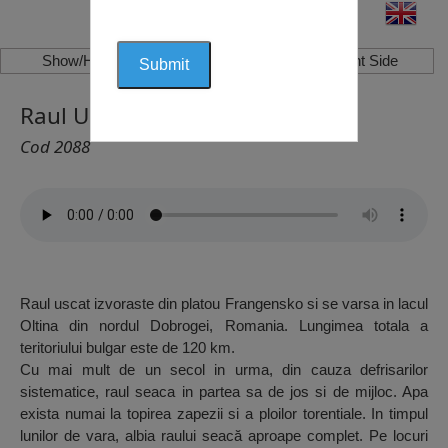
Show/Hide Left Side
Show/Hide Right Side
Raul Uscat
Cod 2088
Raul uscat izvoraste din platou Frangensko si se varsa in lacul
Oltina din nordul Dobrogei, Romania. Lungimea totala a
teritoriului bulgar este de 120 km.
Cu mai mult de un secol in urma, din cauza defrisarilor
sistematice, raul seaca in partea sa de jos si de mijloc. Apa
exista numai la topirea zapezii si a ploilor torentiale. In timpul
lunilor de vara, albia raului seacă aproape complet. Pe locuri