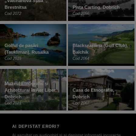
„Valchanova Staia”,
Brestnitsa
Pista Carting, Dobrich
Cod 2072
Cod 2056
Golful de pasări
Blacksearama (Golf Club),
(Taukliman), Rusalka
Balchik
Cod 2015
Cod 2064
Muzeul Etnografic și
Arhitectural în Aer Liber,
Casa de Etnografie,
Dobrich
Dobrich
Cod 2021
Cod 2067
AI DEPISTAT ERORI?
Ai ascultat un audioghid si ai depistat informatii incorecte