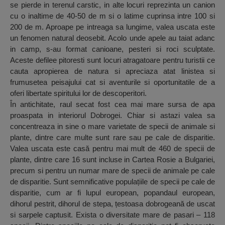
se pierde in terenul carstic, in alte locuri reprezinta un canion
cu o inaltime de 40-50 de m si o latime cuprinsa intre 100 si
200 de m. Aproape pe intreaga sa lungime, valea uscata este
un fenomen natural deosebit. Acolo unde apele au taiat adanc
in camp, s-au format canioane, pesteri si roci sculptate.
Aceste defilee pitoresti sunt locuri atragatoare pentru turistii ce
cauta apropierea de natura si apreciaza atat linistea si
frumusetea peisajului cat si aventurile si oportunitatile de a
oferi libertate spiritului lor de descoperitori.
În antichitate, raul secat fost cea mai mare sursa de apa
proaspata in interiorul Dobrogei. Chiar si astazi valea sa
concentreaza in sine o mare varietate de specii de animale si
plante, dintre care multe sunt rare sau pe cale de disparitie.
Valea uscata este casă pentru mai mult de 460 de specii de
plante, dintre care 16 sunt incluse in Cartea Rosie a Bulgariei,
precum si pentru un numar mare de specii de animale pe cale
de disparitie. Sunt semnificative populațiile de specii pe cale de
disparitie, cum ar fi lupul european, popandaul european,
dihorul pestrit, dihorul de stepa, țestoasa dobrogeană de uscat
si sarpele captusit. Exista o diversitate mare de pasari – 118