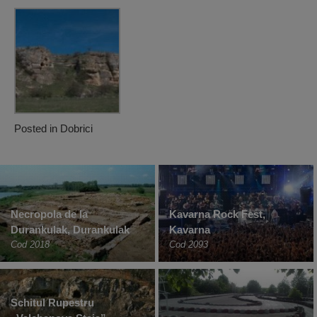
Posted in
Dobrici
Necropola de la
Kavarna Rock Fest,
Durankulak, Durankulak
Kavarna
Cod 2018
Cod 2093
Schitul Rupestru