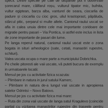
specii. Dintre speciile pe cale de disparitie pot fi observate
șorecarul mare, călifarul roșu, vulturul tipator mic, bufnita,
vultur egiptean, barza alba, vanturel de seara, ciocarlia de
padure și ciocarlia cu cioc gros, uliul krastoprast, păpăluda,
stârcul pitic, șerparul si multe altele. Canionul raului uscat se
afla in calea unuia dintre cele mai importante coridoare de
migratie pentru pasari – Via Pontica, si astfel este inclus in lista
de zone importante de pasari din lume.
Pe langa reperul natural, canionul raului uscat este o zona
bogata in situri arheologice (sate, cetati, manastiri rupestre,
schituri).
Valea uscata ocupa o mare parte a municipiului Dobrichka.
Pe cheile pitoresti ale vaii uscate, vă puteti bucura de exemplu
in urmatoarele locatii:
Mersul pe jos cu activitate fizica scazuta:
– Plimbare in natura in jurul satului Kamen;.
– Plimbare in natura de-a lungul vaii uscate in apropierea
satelor Odrintsi – Novo Batovo.
Mersul pe jos cu activitate fizica mai mare:
– Ruta din zona vaii uscate de langa satul Kragulevo (coincide
partial cu vizitarea manastirilor rupestre din traseele pentru