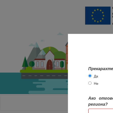
Прекарахте
Да
Не
Ако отгов
НАЧАЛО
региона?