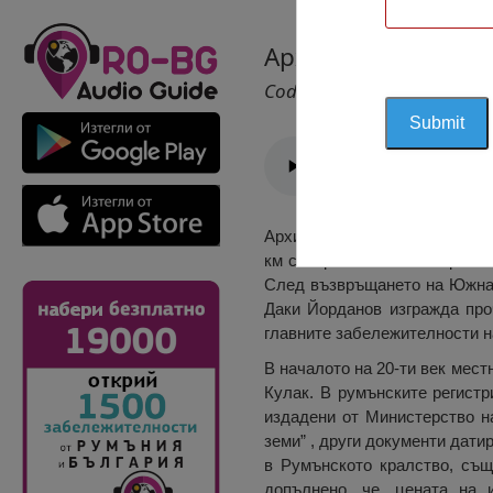
Архитектурно-Пар
Cod 2005
Архитектурно-парковият комп
км североизточно от Варна и
След възвръщането на Южна 
Даки Йорданов изгражда про
главните забележителности н
В началото на 20-ти век мест
Кулак. В румънските регистр
издадени от Министерство н
земи” , други документи дати
в Румънското кралство, същ
допълнено, че „цената на 