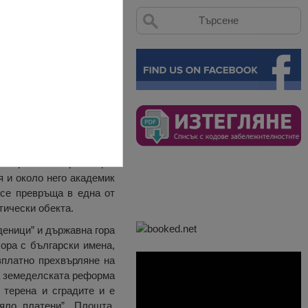
а на град Балчик, на 40
на брега на Черно море.
 и около него академик
 се превръща в една от
тически обекта.
оденици” и държавна гора
ора с български имена,
зплатно прехвърляне на
за земеделската реформа
 терена и сградите и е
яло платени”. Площта,