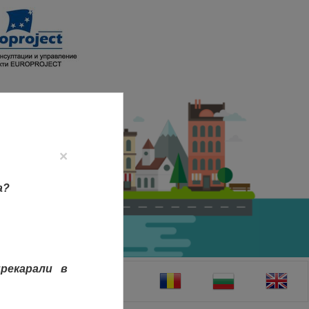
×
а?
рекарали в
ТАКТИ