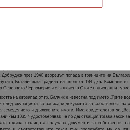
ковият Комплекс „Двореца“, Балчик
лекс “Дворецът” се намира на около 2 км югозападно от център
 представлява комплекс вили и други постройки, разположени 
Добруджа през 1940 дворецът попада в границите на България
чутата Ботаническа градина на площ от 194 дка. Комплексът
а Северното Черноморие и е включен в Стоте национални турис
ността на югозапад от гр. Балчик е известна под името „Трите в
и след окупацията са записани документи за собственост на х
а земеделието и държавните имоти. Има свидетелства за „бе
рани към 1935 г. удостоверяват, че по действащия тогава закон 
ата година кралицата получава документи за собственост на
имота и съответстващите такси към продажбата му са изц