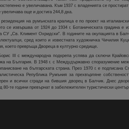
остепенно е увеличавана. Към 1937 г. владенията се простират 
 увеличава още и достига 244,8 дка.
резиденция на румънската кралица е по проект на италиански
то се извършва от 1924 до 1934 г. Ботаническата градина е из
а СУ „Св. Климент Охридски”. В годините на окупацията в Бал
лектуалци, сред които и известната художничка Чичилия Куце
ия, което превръща Двореца в културно средище.
Борис III с международна подкрепа успява да сключи Крайовс
а на България. В 1948 г. с Междудържавно споразумение ме
опанисване на българската страна. През 1970 г. е подписана 
алистическа Република Румъния за прехвърляне собственост
ерен и всички сгради на бившия дворец в Балчик. Днес двор
д 80-те години превърнат в забележителен туристически център