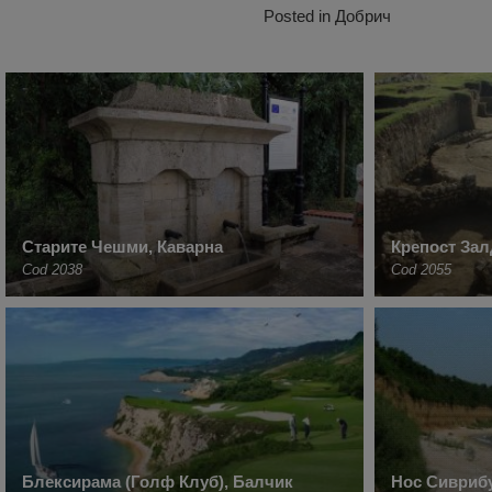
Posted in
Добрич
Старите Чешми, Каварна
Крепост Зал
Cod 2038
Cod 2055
Блексирама (Голф Клуб), Балчик
Нос Сиврибу