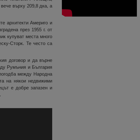
вече върху 209,8 дка, а
те архитекти Америго и
градена през 1955 г. от
чик купуват места много
ску-Сторк. Те често са
кия договор и да върне
жду Румъния и България
Спогодба между Народна
та на някои недвижими
ецът е добре запазен и
.