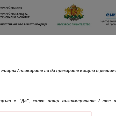
 нощта / планирате ли да прекарате нощта в регион
орът е "Да", колко нощи възнамерявате / сте п
КАРТА НА РЕГИОНИТЕ
РЕГИОНИ
КОН