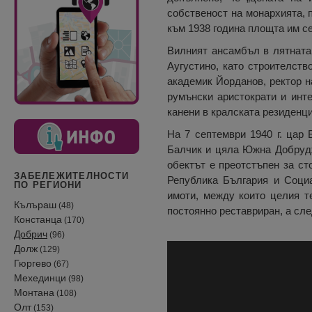
собственост на монархията, п
към 1938 година площта им се
Вилният ансамбъл в лятната 
Аугустино, като строителство
академик Йорданов, ректор н
румънски аристократи и инте
канени в кралската резиденц
На 7 септември 1940 г. цар 
Балчик и цяла Южна Добрудж
обектът е преотстъпен за ст
ЗАБЕЛЕЖИТЕЛНОСТИ
Република България и Соци
ПО РЕГИОНИ
имоти, между които целия т
Кълъраш
(48)
постоянно реставриран, а сле
Констанца
(170)
Добрич
(96)
Долж
(129)
Гюргево
(67)
Мехединци
(98)
Монтана
(108)
Олт
(153)