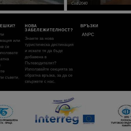
Cod 2040
РЕШКИ?
НОВА
ВРЪЗКИ
ЗАБЕЛЕЖИТЕЛНОСТ?
ли
ANPC
Знаете за нова
мация или
туристическа дестинация
не се
и искате тя да бъде
зползвате
добавена в
ратна
Пътеводителят?
и
Използвайте секцията за
ите
обратна връзка, за да се
и съвети.
свържете с нас.
!