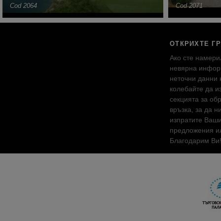
Cod 2064
Cod 2071
ОТКРИХТЕ Г
Ако сте намери
невярна инфор
неточни данни 
колебайте да и
секцията за об
връзка, за да н
изпратите Ваш
предложения ил
Благодарим Ви