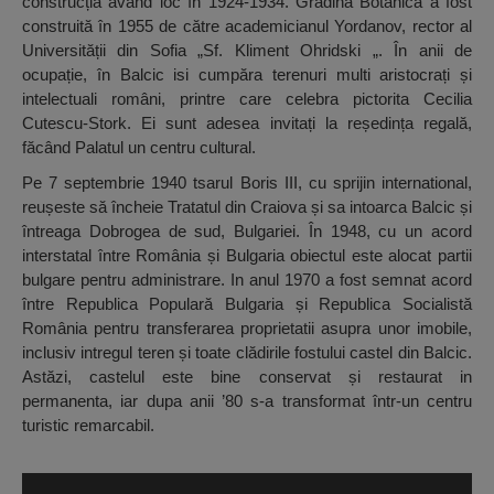
construcția avand loc în 1924-1934. Grădina Botanică a fost
construită în 1955 de către academicianul Yordanov, rector al
Universității din Sofia „Sf. Kliment Ohridski „. În anii de
ocupație, în Balcic isi cumpăra terenuri multi aristocrați și
intelectuali români, printre care celebra pictorita Cecilia
Cutescu-Stork. Ei sunt adesea invitați la reședința regală,
făcând Palatul un centru cultural.
Pe 7 septembrie 1940 tsarul Boris III, cu sprijin international,
reușeste să încheie Tratatul din Craiova și sa intoarca Balcic și
întreaga Dobrogea de sud, Bulgariei. În 1948, cu un acord
interstatal între România și Bulgaria obiectul este alocat partii
bulgare pentru administrare. In anul 1970 a fost semnat acord
între Republica Populară Bulgaria și Republica Socialistă
România pentru transferarea proprietatii asupra unor imobile,
inclusiv intregul teren și toate clădirile fostului castel din Balcic.
Astăzi, castelul este bine conservat și restaurat in
permanenta, iar dupa anii ’80 s-a transformat într-un centru
turistic remarcabil.