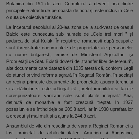
Botanica din 194 de acri. Complexul a devenit una dintre
principalele atractii de pe coasta de nord și este inclus în Cele
o suta de obiective turistice.
La începutul secolului al 20-lea zona de la sud-vest de orașul
Balcic este cunoscuta sub numele de „Cele trei mori ” și
padurea de stat Kulak. În registrele romanesti după ocupație
sunt înregistrate documentele de proprietate ale persoanelor
cu nume bulgaresti, emise de Ministerul Agriculturii și
Proprietății de Stat. Există dovezi de „transfer liber de terenuri”,
alte documente care datează din 1935 atestă că, conform Legii
de atunci privind reforma agrară în Regatul Român, în același
an regina primește documente de proprietate asupra terenului
și a clădirilor și este adăugat că „pretul imobilului și taxele
corespunzătoare vânzării sale sunt plătite integral.” Aria,
deținută de monarhie a fost crescută treptat. In 1937
posesiunile se întind deja pe 209,8 acri, iar în 1938 uprafata lor
a crescut și mai mult și a ajuns la 244,8 acri.
Ansamblul de vile din resedinta de vara a Reginei Romaniei a
fost proiectat de arhitecții italieni Amerigo și Augustino,