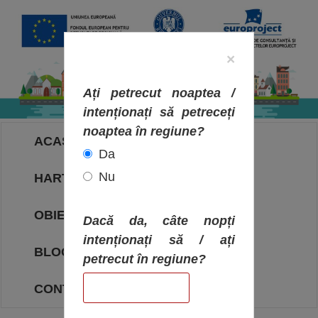
×
Ați petrecut noaptea /
intenționați să petreceți
noaptea în regiune?
ACASA
Da
Nu
HARTA OBIECTIVELOR
OBIECTIVE
Dacă da, câte nopți
intenționați să / ați
BLOG
petrecut în regiune?
CONTACT