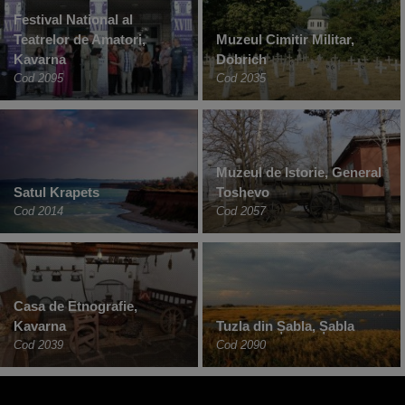
Festival National al
Teatrelor de Amatori,
Muzeul Cimitir Militar,
Kavarna
Dobrich
Cod 2095
Cod 2035
Muzeul de Istorie, General
Satul Krapets
Toshevo
Cod 2014
Cod 2057
Casa de Etnografie,
Kavarna
Tuzla din Șabla, Șabla
Cod 2039
Cod 2090