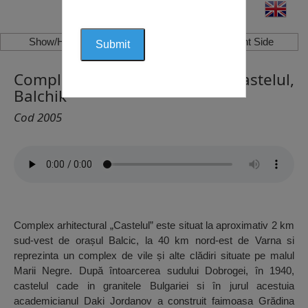
Show/Hide Left Side
Show/Hide Right Side
Complex Arhitectural de Parc Castelul,
Balchik
Cod 2005
Complex arhitectural „Castelul” este situat la aproximativ 2 km
sud-vest de orașul Balcic, la 40 km nord-est de Varna si
reprezinta un complex de vile și alte clădiri situate pe malul
Marii Negre. După întoarcerea sudului Dobrogei, în 1940,
castelul cade in granitele Bulgariei si în jurul acestuia
academicianul Daki Jordanov a construit faimoasa Grădina