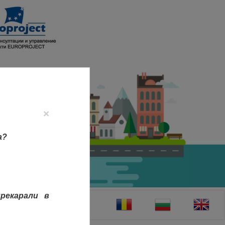
×
а?
рекарали в
ТАКТИ