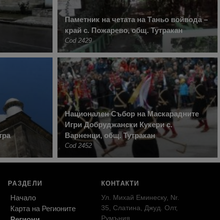
Паметник на четата на Таньо войвода –
край с. Пожарево, общ. Тутракан
Cod 2429
Национален Събор на Маскарадните
Игри Добруджански Кукери с.
тра
Варненци, общ. Тутракан
Cod 2452
РАЗДЕЛИ
КОНТАКТИ
Начало
Ул. Михай Еминеску, Nr.
35, Слатина, Джуд. Олт,
Карта на Регионите
Румъния
Региони