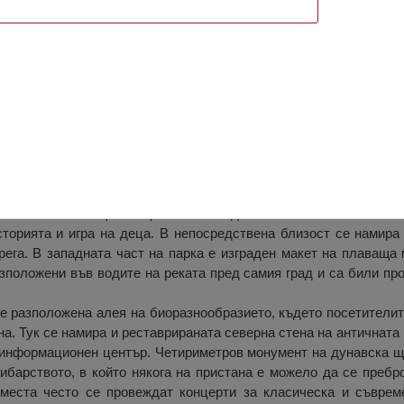
к Тутракан
тракан е разположен непосредствено край река Дунав, която в то
бновен и обхваща площ от близо 12 дка. Обособени са няколко 
сторията и игра на деца. В непосредствена близост се намира 
рега. В западната част на парка е изграден макет на плаваща
положени във водите на реката пред самия град и са били про
 е разположена алея на биоразнообразието, където посетителит
на. Тук се намира и реставрираната северна стена на античната 
 информационен център. Четириметров монумент на дунавска щ
рибарството, в който някога на пристана е можело да се пребр
места често се провеждат концерти за класическа и съврем