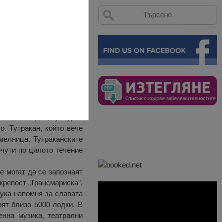
зи участък достига до 1
зони за отдих, културни
о. Тутракан, който вече
 мелница. Тутраканските
чути по цялото течение
е могат да се запознаят
крепост „Трансмариска”,
ука напомня за славата
оят близо 5000 лодки. В
енна музика, театрални