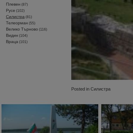
Плевен
(87)
Русе
(102)
Силистра
(81)
Телеорман
(55)
Велико Търново
(116)
Видин
(104)
Враца
(101)
Posted in
Силистра