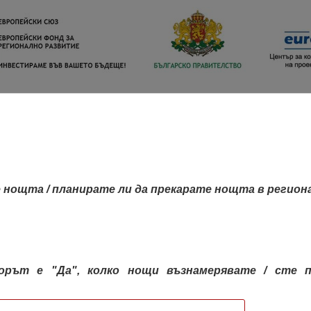
 нощта / планирате ли да прекарате нощта в регион
орът е "Да", колко нощи възнамерявате / сте п
КАРТА НА РЕГИОНИТЕ
РЕГИОНИ
КОН