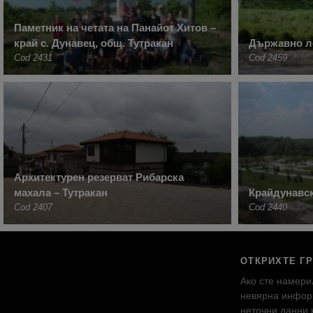
Паметник на четата на Панайот Хитов –
край с. Дунавец, общ. Тутракан
Държавно ло
Cod 2431
Cod 2459
Архитектурен резерват Рибарска
махала – Тутракан
Крайдунавск
Cod 2407
Cod 2440
ОТКРИХТЕ Г
Ако сте намери
невярна инфор
неточни данни 