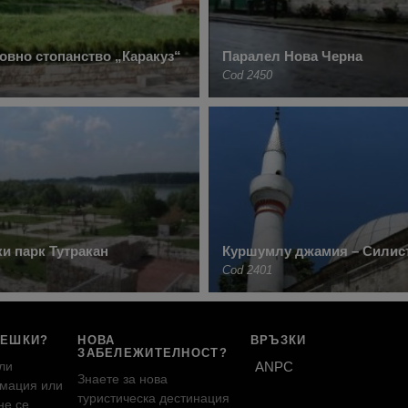
вно стопанство „Каракуз“
Паралел Нова Черна
Cod 2450
и парк Тутракан
Куршумлу джамия – Силис
Cod 2401
РЕШКИ?
НОВА
ВРЪЗКИ
ЗАБЕЛЕЖИТЕЛНОСТ?
ли
ANPC
Знаете за нова
мация или
туристическа дестинация
не се