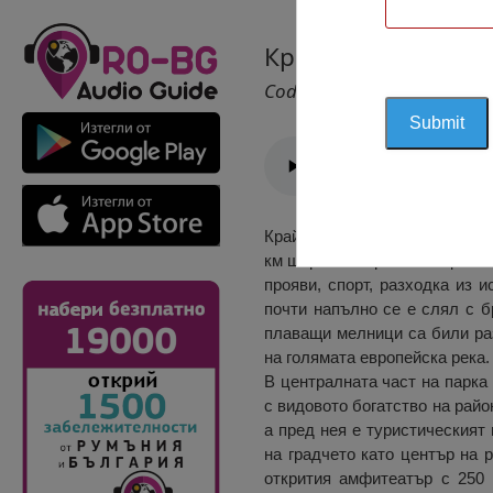
Крайдунавски пар
Cod 2440
Крайдунавският парк в гр. Ту
км ширина. Паркът е изцяло о
прояви, спорт, разходка из и
почти напълно се е слял с б
плаващи мелници са били раз
на голямата европейска река.
В централната част на парка
с видовото богатство на райо
а пред нея е туристическият
на градчето като център на 
открития амфитеатър с 250 