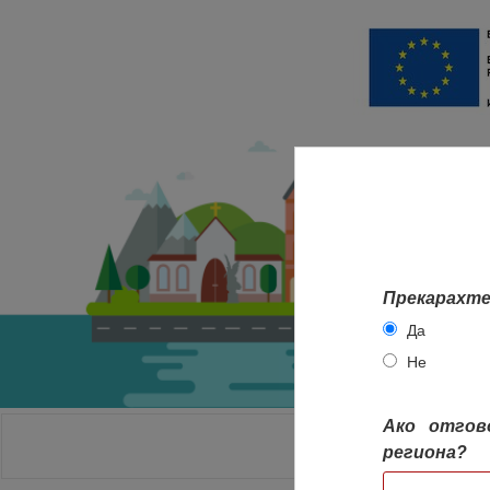
Прекарахте
Да
Не
Ако отгов
НАЧАЛО
региона?