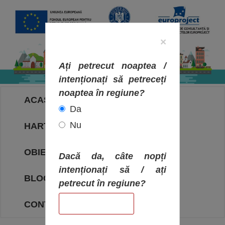
×
Ați petrecut noaptea /
intenționați să petreceți
noaptea în regiune?
ACASA
Da
Nu
HARTA OBIECTIVELOR
OBIECTIVE
Dacă da, câte nopți
intenționați să / ați
BLOG
petrecut în regiune?
CONTACT