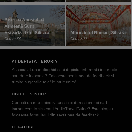
Biserica Apostolică
Armeană Surp
Astvadzadzin, Silistra
Mormântul Roman, Silistra
Cod 2468
Cod 2399
AI DEPISTAT ERORI?
Ai ascultat un audioghid si ai depistat informatii incorecte
sau date inexacte? Foloseste sectiunea de feedback si
trimite sugestiile tale! Iti multumim!
OBIECTIV NOU?
Cunosti un nou obiectiv turistic si doresti ca noi sa-l
introducem in sistemul AudioTravelGuide? Este simplu:
foloseste formularul din sectiunea de feedback.
LEGATURI