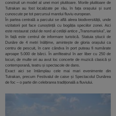
construit un model al unei mori plutitoare. Morile plutitoare de
Tutrakan au fost localizate pe râu, în fața orașului și sunt
cunoscute pe tot parcursul marelui fluviu european.
În partea centrală a parcului se află aleea biodiversității, unde
vizitatorii pot face cunoștință cu bogăția speciilor zonei. Aici
este restaurat zidul de nord al cetății antice „Transmariska”, iar
în față este centrul de informare turistică. Statuia știucii de
Dunăre de 4 metri înălțime, amintește de gloria orașului ca
centru de pescuit, în care cândva în port puteau fi numărate
aproape 5.000 de bărci. În amfiteatrul în aer liber cu 250 de
locuri, de multe ori au avut loc concerte de muzică clasică și
contemporană, teatru și spectacole de dans.
Exact aici se întâmplau cele mai mari evenimente din
Tutrakan, precum Festivalul de caise și Spectacolul Dunărea
de foc – o parte din celebrarea tradițională a fluviului.