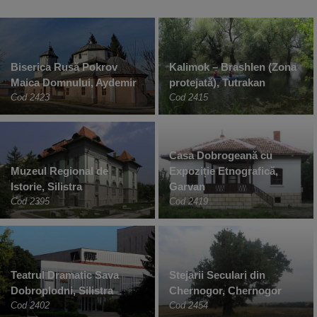
Biserica Rusă Pokrov
Kalimok – Brashlen (Zona
Maica Domnului, Aydemir
protejată), Tutrakan
Cod 2423
Cod 2415
Casa Dobrogeană cu
Muzeul Regional de
Expoziție Etnografică,
Istorie, Silistra
Garvan
Cod 2395
Cod 2419
Teatrul Dramatic Sava
Stejarii Seculari din
Dobroplodni, Silistra
Chernogor, Chernogor
Cod 2402
Cod 2454