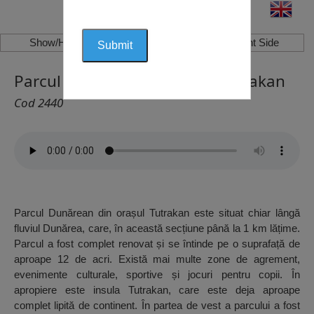
Show/Hide Left Side
Show/Hide Right Side
Parcul Dunărean Tutrakan, Tutrakan
Cod 2440
Parcul Dunărean din orașul Tutrakan este situat chiar lângă
fluviul Dunărea, care, în această secțiune până la 1 km lățime.
Parcul a fost complet renovat și se întinde pe o suprafață de
aproape 12 de acri. Există mai multe zone de agrement,
evenimente culturale, sportive și jocuri pentru copii. În
apropiere este insula Tutrakan, care este deja aproape
complet lipită de continent. În partea de vest a parcului a fost