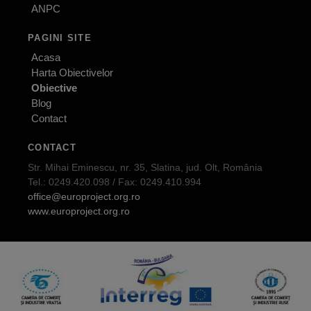
ANPC
PAGINI SITE
Acasa
Harta Obiectivelor
Obiective
Blog
Contact
CONTACT
Str. Mihai Eminescu, nr. 35, Slatina, jud. Olt, România
Tel.: 0249.420.098 / Fax: 0249.410.994
office@europroject.org.ro
www.europroject.org.ro