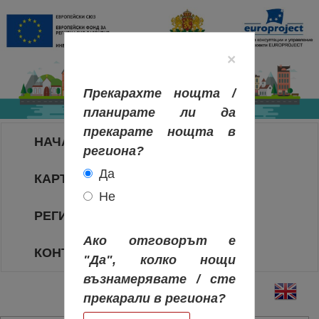
×
Прекарахте нощта /
планирате ли да
прекарате нощта в
НАЧАЛО
региона?
Да
КАРТА НА РЕГИОНИТЕ
Не
РЕГИОНИ
Ако отговорът е
КОНТАКТИ
"Да", колко нощи
възнамерявате / сте
прекарали в региона?