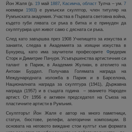
Йон Жаля (р.
19
май
1887
,
Касимча
,
област
Тулча – ум.
7
ноември
1983
) е румънски скулптор, член титуляр на
Румънската академия. Участва в Първата световна война,
където губи лявата си ръка в битка и е принуден да
скулптурира цял живот само с дясната си ръка.
След като завършва през 1908 Училището за изкуства и
занаяти, следва в Академията за изящни изкуства в
Букурещ, като има заучители професорите
Ф
редерик
Сторк и Димитрие Пачуря. Усъвършенства артистичния си
талант в Париж, в Академия Жулиан, в ателието на
Антоан Бурдел. Получава Голямата награда на
Международната изложба в Париж и в Барселона,
Националната награда за скулптура (1941), Държавна
награда (1957) и в същата година – званието Народен
артист. От 1956 е активен председател на Съюза на
пластичните артисти в Румъния.
Скулпторът Йон Жаля е автор на много паметници,
статуи, бюстове, релефи, алегорични композиции. В
основата на неговото виждане стои култът към формата