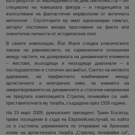
като резултат от наблюдението на действителността – по-
специално на човешката фигура – и тенденцията за
въплътяване на фантастични морфологии от античната
митология . Скулпторите му имат идеализиран смисъл,
авторът постоянно визира прославяне на факти или
значителни личности от историческия опит.
В своите композиции, Йон Жаля следва класическите
закони на равновесието, на хармоничните отношения
между частите, на дозировката на динамичните елементи
– жестове, възходящи и низходящи диагонали – в
последователен и статичен ансамбъл. Синтез на неговото
дарование, на перфектното комбиниране между
артистичното и алегорично ниво, за знанието на
омиротворяването на динамичните и статични напрежения
ни предлага композицията Стрелец почивайки си, най-
преставителната му творба, създадена през 1926 година .
На 19 март 2009, румънският президент, Траян Бъсеску,
прави посещение в съда на Европейскислучай, по който
се е състояла церемонията по откриване на бронзово
копие на артистичната творба „Стрелец почивайки си“,