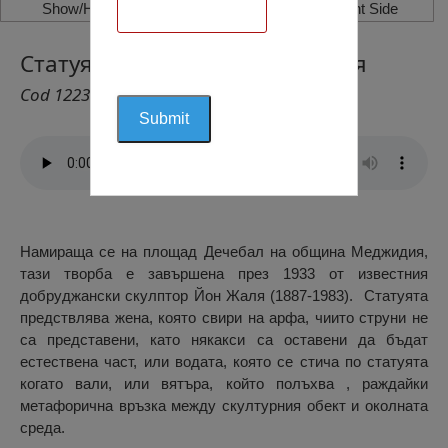
Show/Hide Left Side
Show/Hide Right Side
Статуя Жена с Арфа, Меджидия
Cod 1223
Намираща се на площад Дечебал на община Меджидия,
тази творба е завършена през 1933 от известния
добруджански скулптор Йон Жаля (1887-1983). Статуята
предствлява жена, която свири на арфа, чиито струни не
са представени, като някакси са оставени да бъдат
естествена част, или водата, която се стича по статуята
когато вали, или вятъра, който полъхва , раждайки
метафорична връзка между скултурния обект и околната
среда.