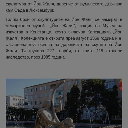
скулптура от Йон Жаля, дарение от румънската държава
към Съда в Люксембург.
Голям брой от скулптурите на Йон Жаля се намират в
мемориален музей „Йон Жаля”, секция на Музея за
изкуства в Констанца, която включва Колекцията „Йон
Жаля”. Колекцията е открита преа август 1968 година и е
съставена въз основа на даренията на скулптора Йон
Жаля. Тя групира 227 творби, от които 119 станали
наследство, през 1985 година.