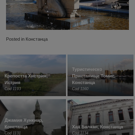
Posted in
Констанца
Туристическо
Крепостта Хистрия,
Пристанище Томис,
Истрия
Констанца
Cod 1193
Cod 1160
Джамия Хункиар,
Констанца
Хан Балкан, Констанца
Cod 1131
Cod 1134