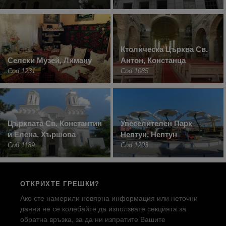
Ктолическа Църква Св.
Селски Музей, Лиману
Антон, Констанца
Cod 1231
Cod 1085
Църквата Св. Константин
Увеселителен Парк
и Елена, Хършова
Нептун, Нептун
Cod 1189
Cod 1203
ОТКРИХТЕ ГРЕШКИ?
Ако сте намерили невярна информация или неточни
данни не се колебайте да използвате секцията за
обратна връзка, за да ни изпратите Вашите