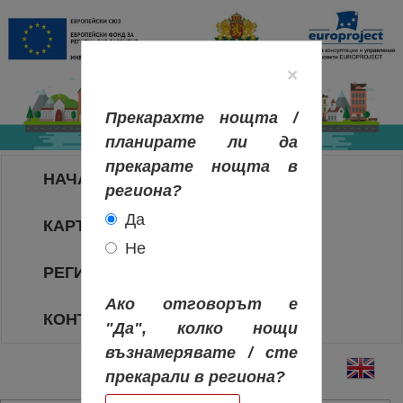
×
Прекарахте нощта /
планирате ли да
прекарате нощта в
НАЧАЛО
региона?
Да
КАРТА НА РЕГИОНИТЕ
Не
РЕГИОНИ
Ако отговорът е
КОНТАКТИ
"Да", колко нощи
възнамерявате / сте
прекарали в региона?