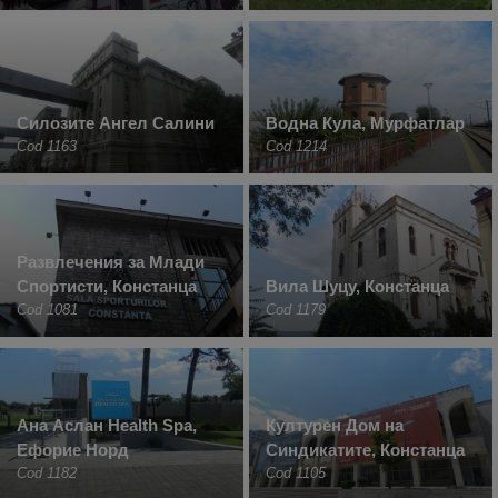
Силозите Ангел Салини
Водна Кула, Мурфатлар
Cod 1163
Cod 1214
Развлечения за Млади
Спортисти, Констанца
Вила Шуцу, Констанца
Cod 1081
Cod 1179
Ана Аслан Health Spa,
Културен Дом на
Ефорие Норд
Синдикатите, Констанца
Cod 1182
Cod 1105