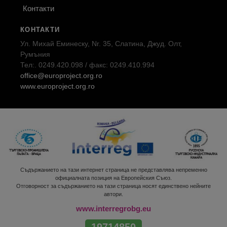
Контакти
КОНТАКТИ
Ул. Михай Еминеску, Nr. 35, Слатина, Джуд. Олт,
Румъния
Тел:. 0249.420.098 / факс: 0249.410.994
office@europroject.org.ro
www.europroject.org.ro
Съдържанието на тази интернет страница не представлява непременно
официалната позиция на Европейския Съюз.
Отговорност за съдържанието на тази страница носят единствено нейните
автори.
www.interregrobg.eu
19714850