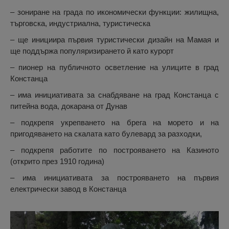
– зониране на града по икономически функции: жилищна,
търговска, индустриална, туристическа
– ще инициира първия туристически дизайн на Мамая и
ще поддържа популяризирането й като курорт
– пионер на публичното осветление на улиците в град
Констанца
– има инициативата за снабдяване на град Констанца с
питейна вода, докарана от Дунав
– подкрепя укрепването на брега на морето и на
пригодяването на скалата като булевард за разходки,
– подкрепя работите по построяването на Казиното
(открито през 1910 година)
– има инициативата за построяването на първия
електрически завод в Констанца