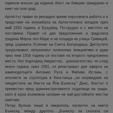
парични вноски да издигне бюст на бившия гражданин и
кмет на този град.
Артистът прави за рекордно време поръчаната работа и я
представя на изложбата на Артистичната младеж през
май 1910 година, в Букурещ. По-трудно е с мястото на
поставяне. Правят се две предложения: в градската
градина Мирча чел Маре и на плщада на улица Гривицей,
пред църквата Успение на Света Богородица. Диспутите
продължават, непукизмът позволява инициативи и едва
през юни 1916 година се поставя на второто предложено
място, без подходящ пиедестал, доказателство, че след
много години, през 1931, се регистрират две оферти на
каменоделците Антонио Рута и Фабиан Истван, с
ателиета за скулптура в Констанца „за изграждане на
пиедестала на бюста на Йон Бънеску.” Днес, бюстът е
преместен пред административното седалище на града,
като в една възможна галерия на най-достойните местни
кметове.
Петру Вулкан пише в некролога, посветен на кмета
Бънеску, между другото: „Бънеску за скъпата си