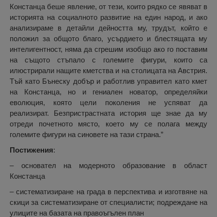
Констанца беше явление, от тези, които рядко се явяват в
историята на социалното развитие на един народ, и ако
анализираме в детайли дейността му, трудът, който е
положил за общото благо, усърдието и блестящата му
интелигентност, няма да сгрешим изобщо ако го поставим
на същото стъпало с големите фигури, които са
илюстрирали нащите кметства и на столицата на Австрия.
Тъй като Бънеску добър и работлив управител като кмет
на Констанца, но и гениален новатор, определяйки
еволюция, която цели поколения не успяват да
реализират. Безпристрастната история ще знае да му
отреди почетното място, което му се полага между
големите фигури на синовете на тази страна.”
Постижения
:
– основател на модерното образование в област
Констанца
– систематизиране на града в перспектива и изготвяне на
скици за систематизиране от специалисти; подреждане на
улиците на базата на правоъгълен план