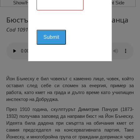
Show/Hide Left Side
Show/Hide Right Side
Бюстът на Йон Бънеску, Констанца
Cod 1091
Йон Бънеску е бил човекът с каменно лице, човек, който
оставил след себе си спомен за енергия, пример за
работа, като кмет на града и дълго време като училищен
инспектор на Добруджа.
През 1910 година, скулптурът Димитрие Пачуря (1873-
1932) получава заповед да направи бюст на Йон Бънеску.
Идеята била дадена при смъртта на обичания кмет от
самия председател на консервативната партия, Таке
Йонеску, и многобройна група от граждани допринася чрез