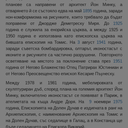
планове са направени от архитект Йон Минку, а
отварянето й се състояло едва на май
1895
година, заради
нон-комформизма на рисунките, които трябвало да бъдат
поправени от Джордже Деметреску Миря. До
1925
година е служила за енорийска църква, а между 1925 и
1950 година е използвана като епископска църква на
бившата епископия на Томис. На
3
август
1941
година,
заради съветска бомбардировка, олтарът, иконостасът с
иконите и рисунките са частично разрушени. Повторното
осветяване на мястото за поклонение става през
1951
година от Негово Блаженство Отец Патрирах Юстиниан и
от Негово Преосвещенство епископ Кесарие Пъунеску.
Между 1978 и 1981 година, мебелировката от
скулптуриран дъб, според плана на големия архитект Йон
Минку, включително иконостасът се появяват в Париж, в
ателиетата на къща Андре Доря. На
9
ноември
1975
година, Епископията на Долен Дунав е издигната в ранг на
Архиепископия, с наименование Архиескопия на Томис и
на Долен Дунав, със седалище в Галац, а в Констанца ще
бъде седалището на Епископа Викарий.