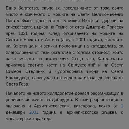
Едно богатство, скъпо на поколнниците от това свято
място е ковчежето с мощите на Свети Великомъченик
Пантелеймон, донесени от Близкия Изток и дарени на
епископската църква на Томис от отец Димитрие Попеску
през 1931 година. След откриването на мощите на
Светите Епиктет и Астион (август 2001 година), жителите
на Констанца и и всички поклонници на катедралата, са
благословени от тези богатства с голяма стойност, които
пазят мястото за поклонение. Също така, Катедралата
приютява светите кости на Св.Ауксентий и на Свети
Симеон Стълпник и чудотворната икона на Света
Богородица, нарисувана по модел на икона, донесена от
Света Гора.
Началото на новото хилядолетие донася реорганизация в
религиозния живот на Добруджа. В тази реорганизация е
включена и Архиепископската катедрала, която от
1
декември
2001
година е архиепископска жърква с
манастирски характер.