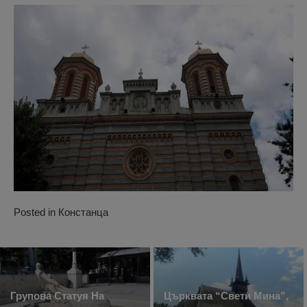
Posted in
Констанца
Групова Статуя На
Църквата “Свети Мина”,