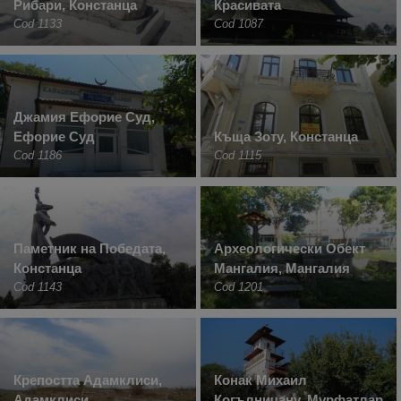
Рибари, Констанца
Красивата
Cod 1133
Cod 1087
Джамия Ефорие Суд,
Ефорие Суд
Къща Зоту, Констанца
Cod 1186
Cod 1115
Паметник на Победата,
Археологически Обект
Констанца
Мангалия, Мангалия
Cod 1143
Cod 1201
Крепостта Адамклиси,
Конак Михаил
Адамклиси
Когълничану, Мурфатлар