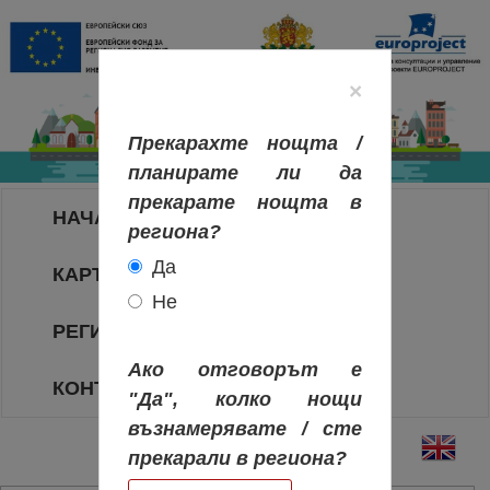
×
Прекарахте нощта /
планирате ли да
прекарате нощта в
НАЧАЛО
региона?
Да
КАРТА НА РЕГИОНИТЕ
Не
РЕГИОНИ
Ако отговорът е
КОНТАКТИ
"Да", колко нощи
възнамерявате / сте
прекарали в региона?