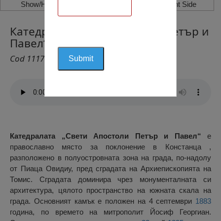
Show/Hide Left Side
Show/Hide Right Side
Катедрала “Свети Апостоли Петър и
Павел“, Констанца
Cod 1117
Катедралата „Свети Апостоли Петър и Павел“
е
православно място за поклонение в Констанца ,
разположено в полуостровната зона на града, по-надолу
от Пиаца Овидиу, пред сградата на Архиепископията на
Томис. Сградата доминира чрез монументалната си
архитектура, цялото пространство на южната скала на
града. Основният камък е положен на 4 септември
1883
година, по времето на митрополит Йосиф Георгиан.