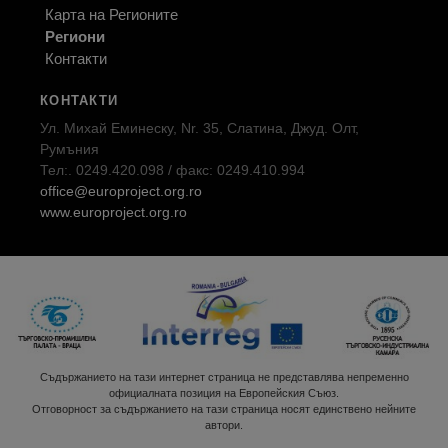
Карта на Регионите
Региони
Контакти
КОНТАКТИ
Ул. Михай Еминеску, Nr. 35, Слатина, Джуд. Олт,
Румъния
Тел:. 0249.420.098 / факс: 0249.410.994
office@europroject.org.ro
www.europroject.org.ro
Съдържанието на тази интернет страница не представлява непременно
официалната позиция на Европейския Съюз.
Отговорност за съдържанието на тази страница носят единствено нейните
автори.