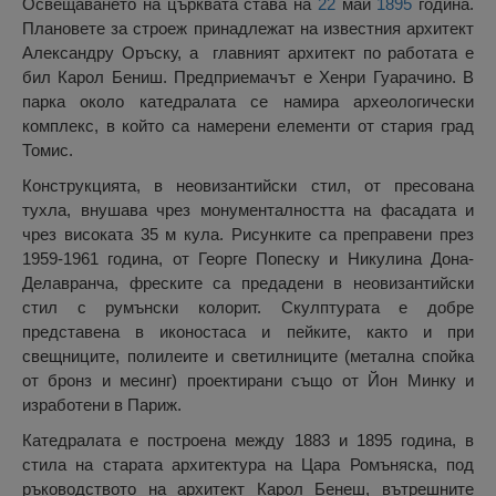
Освещаването на църквата става на
22
май
1895
година.
Плановете за строеж принадлежат на известния архитект
Александру Оръску, а главният архитект по работата е
бил Карол Бениш. Предприемачът е Хенри Гуарачино. В
парка около катедралата се намира археологически
комплекс, в който са намерени елементи от стария град
Томис.
Конструкцията, в неовизантийски стил, от пресована
тухла, внушава чрез монументалността на фасадата и
чрез високата 35 м кула. Рисунките са преправени през
1959-1961 година, от Георге Попеску и Никулина Дона-
Делавранча, фреските са предадени в неовизантийски
стил с румънски колорит. Скулптурата е добре
представена в иконостаса и пейките, както и при
свещниците, полилеите и светилниците (метална спойка
от бронз и месинг) проектирани също от Йон Минку и
изработени в Париж.
Катедралата е построена между 1883 и 1895 година, в
стила на старата архитектура на Цара Ромъняска, под
ръководството на архитект Карол Бенеш, вътрешните