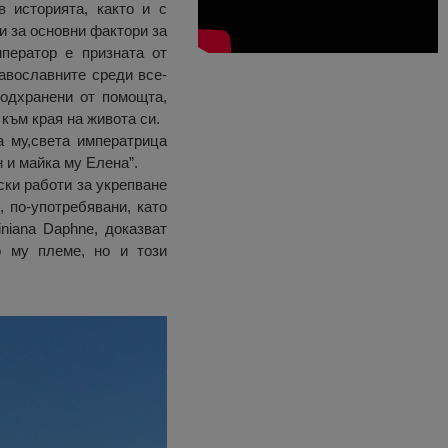
в историята, както и с
и за основни фактори за
мператор е призната от
равославните среди все-
подхранени от помощта,
 към края на живота си.
а му,света императрица
 и майка му Елена”.
ки работи за укрепване
, по-употребявани, като
niana Daphne, доказват
о му племе, но и този