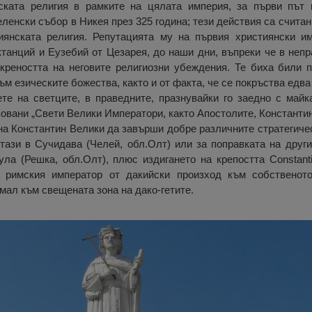
ската религия в рамките на цялата империя, за първи път 
ленски събор в Никея през 325 година; тези действия са считан
иянската религия. Репутацията му на първия християнски и
ктанций и Еузебий от Цезарея, до наши дни, въпреки че в неп
креността на неговите религиозни убеждения. Те биха били 
ъм езическите божества, както и от факта, че се покръства едва
те на светците, в праведните, празнувайки го заедно с майк
зовани „Свети Велики Императори, както Апостолите, Константин
а Константин Велики да завърши добре различните стратегичес
 тази в Сучидава (Челей, обл.Олт) или за поправката на други
а (Решка, обл.Олт), плюс издигането на крепостта Constanti
 римския император от дакийски произход към собственот
имал към свещената зона на дако-гетите.