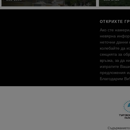
ОТКРИХТЕ Г
Ако сте намери
невярна инфор
неточни данни 
колебайте да и
секцията за об
връзка, за да н
изпратите Ваш
предложения ил
Благодарим Ви
Съдържанието 