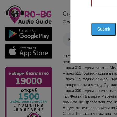
Статуята на Свети
Cod 1645
Статуята на Свети Констант
основа са отбелязани важни д
– през 313 година изготвя Ми
– през 321 година издава дек
– през 325 година свиква Пър
– поправя пътя между Сучида
– през 330 година премества 
Гай Флавий Валерий Аврелий 
рамките на Православната цъ
Август от неговите войски на
Свети Константин остава и