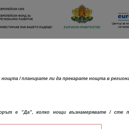
 нощта / планирате ли да прекарате нощта в регион
орът е "Да", колко нощи възнамерявате / сте п
КАРТА НА РЕГИОНИТЕ
РЕГИОНИ
КОН