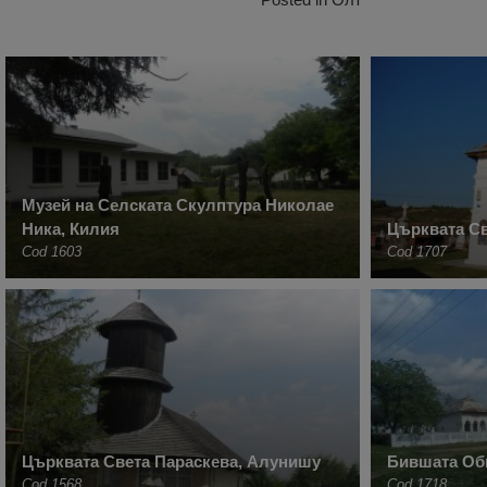
Музей на Селската Скулптура Николае
Ника, Килия
Църквата Св
Cod 1603
Cod 1707
Църквата Света Параскева, Алунишу
Бившата Оби
Cod 1568
Cod 1718