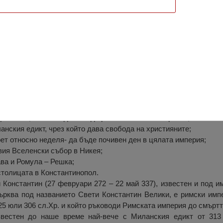
 Константин Велики, Решка
ин Велики от населеното място Решка го изобразява върху че
ействия, които са довели до развитието на империята, а именно
ланския едикт, чрез който дава свобода на християните;
рет относно неделя- да бъде почивен ден в цялата империя;
вия Вселенски събор в Никея;
ва и Ромула – Решка;
столицата в Константинопол.
Константин (27 февруари 272 – 22 май 337), известен и под им
рква под названието Свети Константин Велики, е римски импе
 25 юли 306 сл.Хр. и който ръководи Римската империя до смъртт
звестен до наше време най-вече с Миланския едикт от 313 