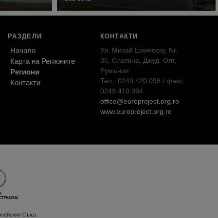
РАЗДЕЛИ
КОНТАКТИ
Начало
Ул. Михай Еминеску, Nr.
35, Слатина, Джуд. Олт,
Карта на Регионите
Румъния
Региони
Тел:. 0249.420.098 / факс:
Контакти
0249.410.994
office@europroject.org.ro
www.europroject.org.ro
опейския Съюз.