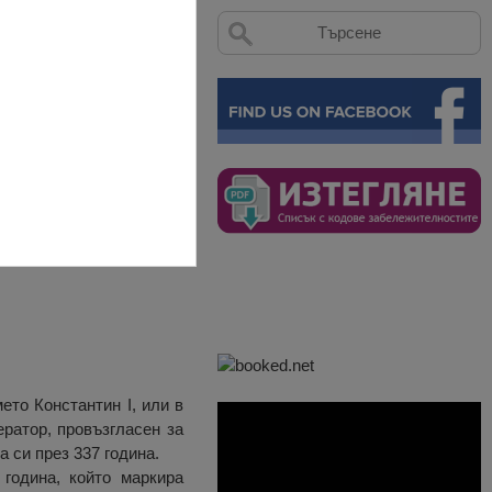
рен пиедестал, в чиято
:
ето Константин I, или в
ратор, провъзгласен за
а си през 337 година.
година, който маркира