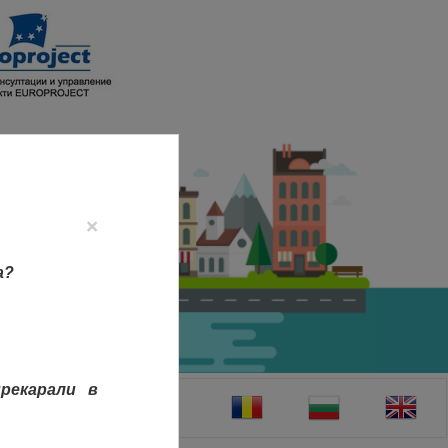
×
а?
рекарали в
ТАКТИ