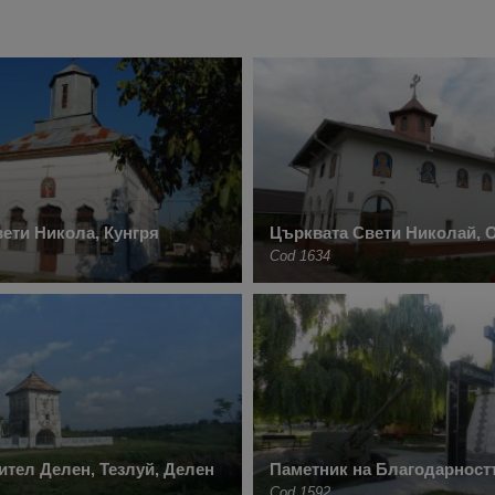
ети Никола, Кунгря
Църквата Свети Николай, 
Cod 1634
тел Делен, Тезлуй, Делен
Паметник на Благодарностт
Cod 1592