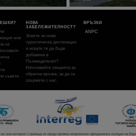
РЕШКИ?
НОВА
ВРЪЗКИ
ЗАБЕЛЕЖИТЕЛНОСТ?
ли
ANPC
Знаете за нова
мация или
туристическа дестинация
не се
и искате тя да бъде
зползвате
добавена в
ратна
Пътеводителят?
и
Използвайте секцията за
ите
обратна връзка, за да се
и съвети.
свържете с нас.
!
на тази интернет страница не представлява непременно официалната позиция на Евр