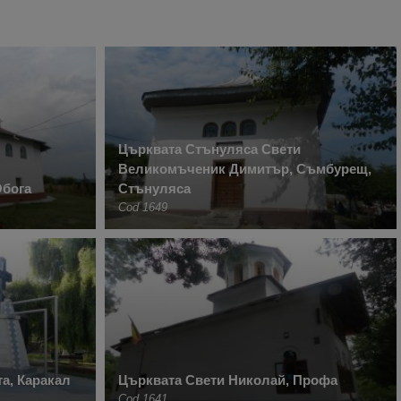
Църквата Стънуляса Свети
Великомъченик Димитър, Съмбурещ,
Обога
Стънуляса
Cod 1649
а, Каракал
Църквата Свети Николай, Профа
Cod 1641