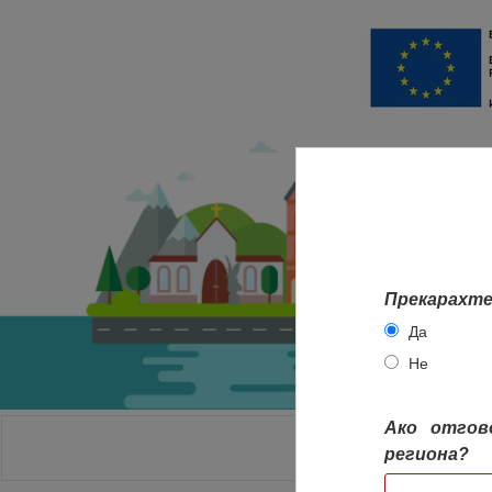
Прекарахте
Да
Не
Ако отгов
НАЧАЛО
региона?