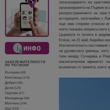
легализирането на християн
организирането на Първия все
разпространението на христ
историците, започвайки с Ла
още има спорове относно ис
която показва непрекъснато к
Църквата го почита в редове
Елена, на 21 май, бидейки на
Изключителното настояване н
на дунавската граница, като
тази между Сучидава и Ромул
изключителния афинитет на
ЗАБЕЛЕЖИТЕЛНОСТИ
ПО РЕГИОНИ
възникнал от грижата, която 
Кълъраш
(48)
Констанца
(170)
Добрич
(96)
Долж
(129)
Гюргево
(67)
Мехединци
(98)
Монтана
(108)
Олт
(153)