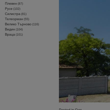
Плевен
(87)
Русе
(102)
Силистра
(81)
Телеорман
(55)
Велико Търново
(116)
Видин
(104)
Враца
(101)
Posted in
Олт