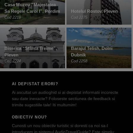
Casa Muzeu “Majestatea
Sa Regele Carol I”, Pordim
Hotelul Rostov, Pleven
Cod 2219
Cod 2275
Biserica “Sfânta Treime”,
Barajul Telish, Dolni
Pleven
Dubnik
Cod 2224
Cod 2258
AI DEPISTAT ERORI?
Ai ascultat un audioghid si ai depistat informatii incorecte
sau date inexacte? Foloseste sectiunea de feedback si
trimite sugestiile tale! Iti multumim!
OBIECTIV NOU?
Cunosti un nou obiectiv turistic si doresti ca noi sa-l
introducem in sistemul AudioTravelGuide? Este simplu: