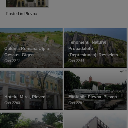
Posted in
Plevna
Fenomenul Natural
Colonia Romană Ulpia
Propadaloto
Oescus, Gigen
(Depresiunea), Resselets
Cod 2217
Cod 2244
Hotelul Miraj, Pleven
Fântânile Plevna, Pleven
Cod 2268
Cod 2251