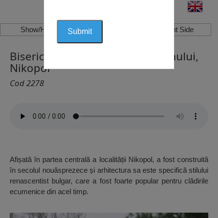
Show/Hide Left Side
Show/Hide Right Side
Biserica Adormirea Maicii Domnului,
Nikopol
Cod 2278
Afișată în partea centrală a localității Nikopol, a fost construită
în secolul nouăsprezece și arhitectura sa este specifică stilului
renascentist bulgar, care a fost foarte popular pentru clădirile
ecumenice din acel timp.