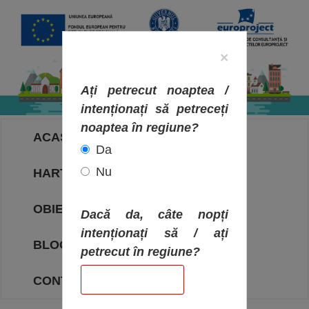
×
Ați petrecut noaptea /
intenționați să petreceți
noaptea în regiune?
ACASA
Da
Nu
HARTA OBIECTIVELOR
OBIECTIVE
Dacă da, câte nopți
intenționați să / ați
BLOG
petrecut în regiune?
CONTACT