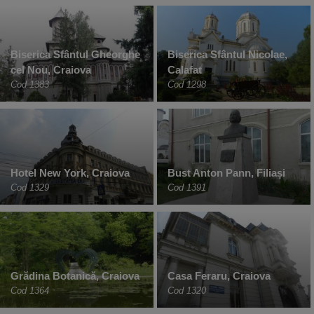
Biserica Sfântul Gheorghe
Biserica Sfântul Nicolae,
cel Nou, Craiova
Calafat
Cod 1383
Cod 1298
Hotel New York, Craiova
Bust Anton Pann, Filiași
Cod 1329
Cod 1391
Grădina Botanică, Craiova
Casa Feraru, Craiova
Cod 1364
Cod 1320