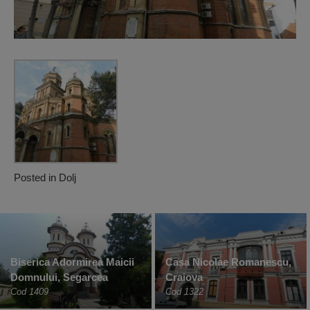
Posted in
Dolj
Biserica Adormirea Maicii
Casa Nicolae Romanescu,
Domnului, Segarcea
Craiova
Cod 1409
Cod 1322