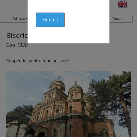
Show/Hide Left Side
Show/Hide Right Side
Biserica Sf. Ilie, Craiova
Cod 1330
Suspendat pentru reactualizare!