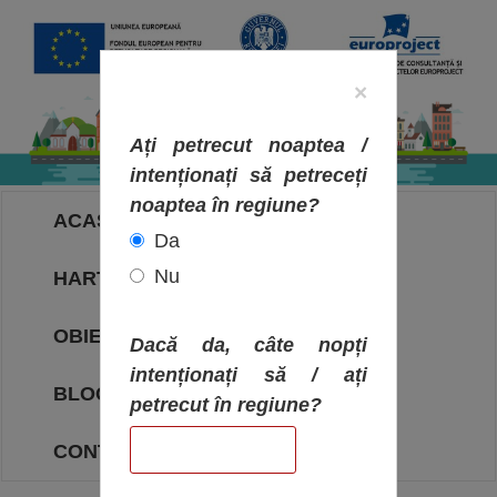
×
Ați petrecut noaptea /
intenționați să petreceți
noaptea în regiune?
ACASA
Da
Nu
HARTA OBIECTIVELOR
OBIECTIVE
Dacă da, câte nopți
intenționați să / ați
BLOG
petrecut în regiune?
CONTACT