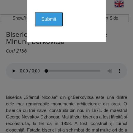
Show/Hide Left Side
Show/Hide Right Side
Biserica Sf. Nicolae Făcătorul de
Minuni, Berkovitsa
Cod 2156
Biserica „Sfântul Nicolae” din gr.Berkovitsa este una dintre
cele mai remarcabile monumente arhitecturale din oraș. O
biserică cu trei nave, construită din nou în 1871. de maestrul
George Novakov Dzhongar. Mai târziu, biserica a fost lărgită și
reconstruită, la fel ca în 1898. A fost construit și turnul
clopotniță. Fațada bisericii și-a schimbat de mai multe ori de-a