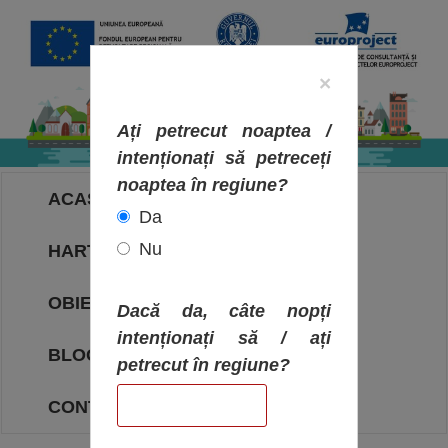
×
Ați petrecut noaptea /
intenționați să petreceți
noaptea în regiune?
ACASA
Da
Nu
HARTA OBIECTIVELOR
OBIECTIVE
Dacă da, câte nopți
intenționați să / ați
BLOG
petrecut în regiune?
CONTACT