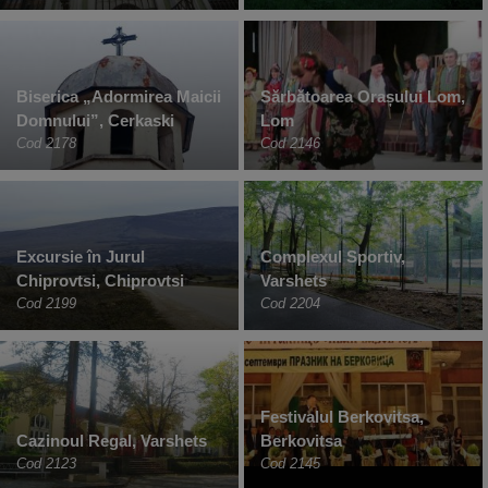
Biserica „Adormirea Maicii
Sărbătoarea Orașului Lom,
Domnului”, Cerkaski
Lom
Cod 2178
Cod 2146
Excursie în Jurul
Complexul Sportiv,
Chiprovtsi, Chiprovtsi
Varshets
Cod 2199
Cod 2204
Festivalul Berkovitsa,
Cazinoul Regal, Varshets
Berkovitsa
Cod 2123
Cod 2145