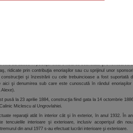
n Botezătorul „Alexe”, Călăraşi
 vine să aducă în peisajul local o notă de sobrietate şi o reîntoarcere
raş, ridicate prin contribuţia enoriaşilor sau cu sprijinul unor sponsori
 construcţiei şi înzestrării cu cele trebuincioase a fost suportată d
 aici şi denumirea sub care este cunoscută în rândul enoriaşilor 
 Alexe).
ost pusă la 23 aprilie 1884, construcţia fiind gata la 14 octombrie 1886,
l Calinic Miclescu al Ungrovlahiei.
ectuate reparaţii atât în interior cât şi în exterior, în anul 1932. În 
ute tencuielile interioare şi exterioare, inclusiv acoperişul din n
tremurul din anul 1977 s-au efectuat lucrări interioare şi exterioare.