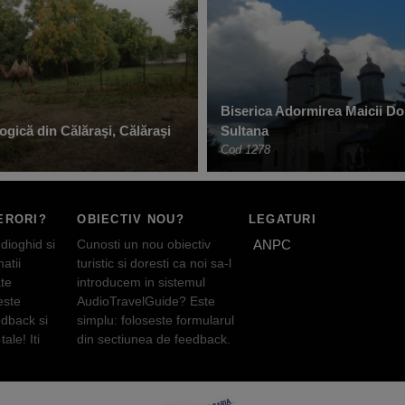
Biserica Adormirea Maicii Do
gică din Călăraşi, Călăraşi
Sultana
Cod 1278
ERORI?
OBIECTIV NOU?
LEGATURI
dioghid si
Cunosti un nou obiectiv
ANPC
atii
turistic si doresti ca noi sa-l
te
introducem in sistemul
este
AudioTravelGuide? Este
edback si
simplu: foloseste formularul
tale! Iti
din sectiunea de feedback.