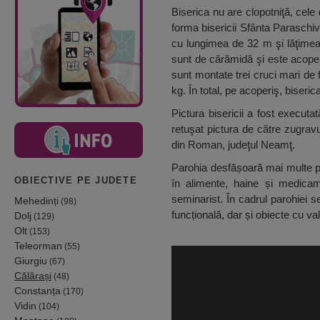
Biserica nu are clopotniţă, cele 
forma bisericii Sfânta Paraschiv
cu lungimea de 32 m şi lăţimea d
sunt de cărămidă şi este acoperi
sunt montate trei cruci mari de f
kg. În total, pe acoperiş, biseric
Pictura bisericii a fost executa
retuşat pictura de către zugrav
din Roman, judeţul Neamţ.
Parohia desfășoară mai multe p
OBIECTIVE PE JUDETE
în alimente, haine și medicamen
seminarist. În cadrul parohiei 
Mehedinți
(98)
funcțională, dar și obiecte cu val
Dolj
(129)
Olt
(153)
Teleorman
(55)
Giurgiu
(67)
Călărași
(48)
Constanța
(170)
Vidin
(104)