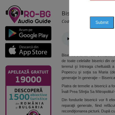
Biserica Sfântul Ioa
Cod 1239
Biserica Sfântul Ioan Botezătorul
de toate celelalte biserici din o
terenul şi întreaga cheltuială a
Popescu şi soţia sa Maria (de
generaţie în generaţie – Biserica
Piatra de temelie a bisericii a f
Înalt Prea Sfinţia Sa Mitropolitu
Din fondurile bisericii vor fi ef
reparaţii generale, fiind refăc
recondiţionarea picturii. După cu