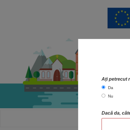
Ați petrecut 
Da
Nu
Dacă da, câte
ACASA
HA