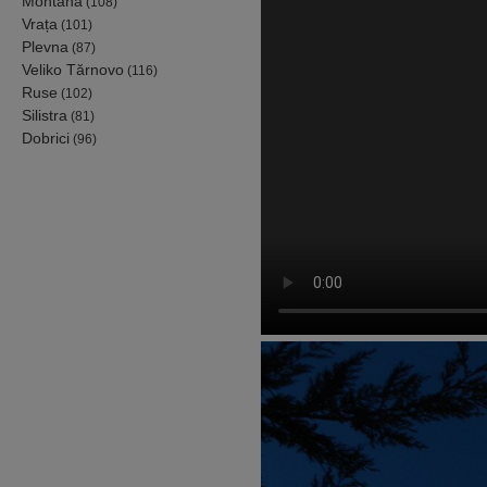
Montana
(108)
Vrața
(101)
Plevna
(87)
Veliko Tărnovo
(116)
Ruse
(102)
Silistra
(81)
Dobrici
(96)