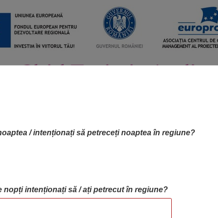
noaptea / intenționați să petreceți noaptea în regiune?
 nopți intenționați să / ați petrecut în regiune?
RTA OBIECTIVELOR
OBIECTIVE
BLOG