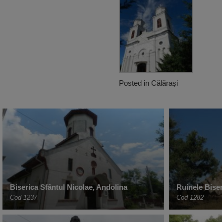
Posted in
Călărași
Biserica Sfântul Nicolae, Andolina
Ruinele Biser
Cod 1237
Cod 1282