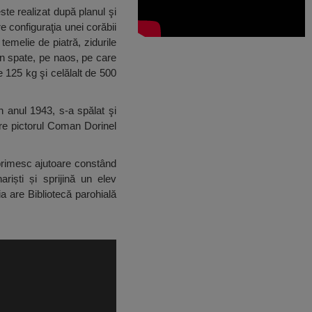
ste realizat după planul şi
e configuraţia unei corăbii
temelie de piatră, zidurile
în spate, pe naos, pe care
e 125 kg şi celălalt de 500
n anul 1943, s-a spălat şi
tre pictorul Coman Dorinel
primesc ajutoare constând
riști și sprijină un elev
a are Bibliotecă parohială