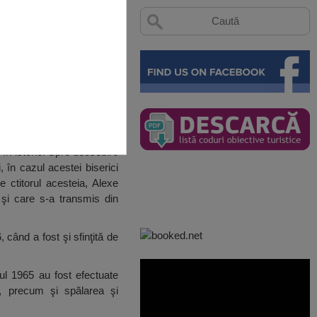
 în istorie. Spre deosebire
, în cazul acestei biserici
e ctitorul acesteia, Alexe
şi care s-a transmis din
 când a fost şi sfinţită de
anul 1965 au fost efectuate
ou, precum şi spălarea şi