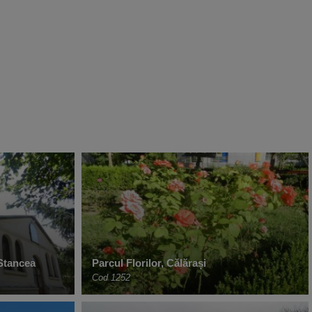
Stancea
Parcul Florilor, Călărași
Cod 1252