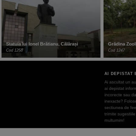
Statuia lui Ionel Brătianu, Călărași
Grădina Zoolo
Cod 1258
Cod 1247
AI DEPISTAT 
Ai ascultat un au
ai depistat inform
incorecte sau da
inexacte? Folos
sectiunea de fe
trimite sugestiile 
multumim!