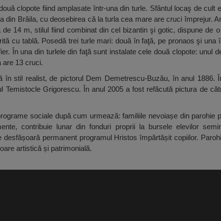
două clopote fiind amplasate într-una din turle. Sfântul locaş de cult e
a din Brăila, cu deosebirea că la turla cea mare are cruci împrejur. Ar
e 14 m, stilul fiind combinat din cel bizantin şi gotic, dispune de o 
tă cu tablă. Posedă trei turle mari: două în faţă, pe pronaos şi una 
ier. În una din turlele din faţă sunt instalate cele două clopote: unul d
a are 13 cruci.
tă în stil realist, de pictorul Dem Demetrescu-Buzău, în anul 1886. Î
ul Temistocle Grigorescu. În anul 2005 a fost refăcută pictura de că
rograme sociale după cum urmează: familiile nevoiașe din parohie 
te, contribuie lunar din fonduri proprii la bursele elevilor semina
se desfășoară permanent programul Hristos împărtășit copiilor. Parohi
oare artistică și patrimonială.