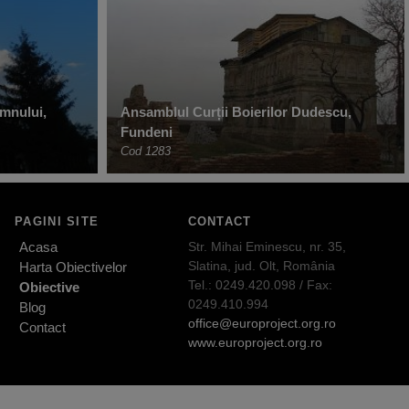
mnului,
Ansamblul Curții Boierilor Dudescu,
Fundeni
Cod 1283
PAGINI SITE
CONTACT
Acasa
Str. Mihai Eminescu, nr. 35,
Slatina, jud. Olt, România
Harta Obiectivelor
Tel.: 0249.420.098 / Fax:
Obiective
0249.410.994
Blog
office@europroject.org.ro
Contact
www.europroject.org.ro