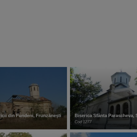
icii din Fundeni, Frunzănești
Biserica Sfânta Parascheva, 
Cod 1277