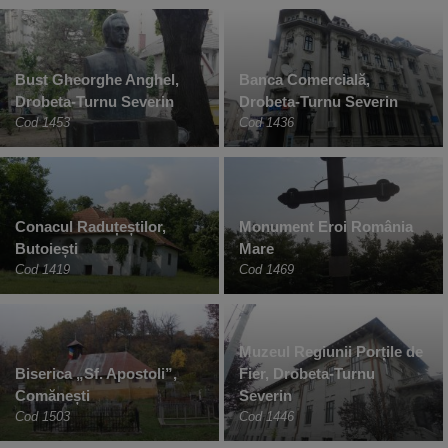
Bust Gheorghe Anghel,
Banca Comercială,
Drobeta-Turnu Severin
Drobeta-Turnu Severin
Cod 1453
Cod 1436
Conacul Raduțeștilor,
Monument Eroi România
Butoiești
Mare
Cod 1419
Cod 1469
Muzeul Regiunii Porțile de
Biserica „Sf. Apostoli”,
Fier, Drobeta-Turnu
Comănești
Severin
Cod 1503
Cod 1446