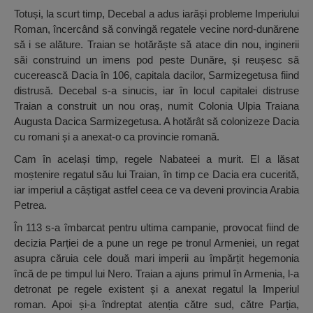
Totuși, la scurt timp, Decebal a adus iarăși probleme Imperiului
Roman, încercând să convingă regatele vecine nord-dunărene
să i se alăture. Traian se hotărăște să atace din nou, inginerii
săi construind un imens pod peste Dunăre, și reușesc să
cucerească Dacia în 106, capitala dacilor, Sarmizegetusa fiind
distrusă. Decebal s-a sinucis, iar în locul capitalei distruse
Traian a construit un nou oraș, numit Colonia Ulpia Traiana
Augusta Dacica Sarmizegetusa. A hotărât să colonizeze Dacia
cu romani și a anexat-o ca provincie romană.
Cam în același timp, regele Nabateei a murit. El a lăsat
moștenire regatul său lui Traian, în timp ce Dacia era cucerită,
iar imperiul a câștigat astfel ceea ce va deveni provincia Arabia
Petrea.
În 113 s-a îmbarcat pentru ultima campanie, provocat fiind de
decizia Parției de a pune un rege pe tronul Armeniei, un regat
asupra căruia cele două mari imperii au împărțit hegemonia
încă de pe timpul lui Nero. Traian a ajuns primul în Armenia, l-a
detronat pe regele existent și a anexat regatul la Imperiul
roman. Apoi și-a îndreptat atenția către sud, către Parția,