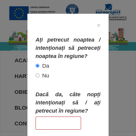
×
Ați petrecut noaptea /
intenționați să petreceți
noaptea în regiune?
ACASA
Da
Nu
HARTA OBIECTIVELOR
OBIECTIVE
Dacă da, câte nopți
intenționați să / ați
BLOG
petrecut în regiune?
CONTACT