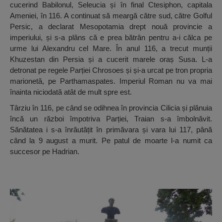
cucerind Babilonul, Seleucia și în final Ctesiphon, capitala
Ameniei, în 116. A continuat să meargă către sud, către Golful
Persic, a declarat Mesopotamia drept nouă provincie a
imperiului, și s-a plâns că e prea bătrân pentru a-i călca pe
urme lui Alexandru cel Mare. În anul 116, a trecut munții
Khuzestan din Persia și a cucerit marele oraș Susa. L-a
detronat pe regele Parției Chrosoes și și-a urcat pe tron propria
marionetă, pe Parthamaspates. Imperiul Roman nu va mai
înainta niciodată atât de mult spre est.
Târziu în 116, pe când se odihnea în provincia Cilicia și plănuia
încă un război împotriva Parției, Traian s-a îmbolnăvit.
Sănătatea i s-a înrăutățit în primăvara și vara lui 117, până
când la 9 august a murit. Pe patul de moarte l-a numit ca
succesor pe Hadrian.