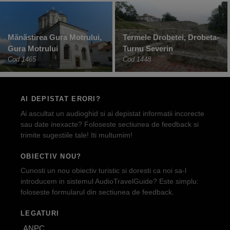
Mănăstirea Gura Motrului,
Termele Drobetei, Drobeta-
Gura Motrului
Turnu Severin
Cod 1465
Cod 1448
AI DEPISTAT ERORI?
Ai ascultat un audioghid si ai depistat informatii incorecte
sau date inexacte? Foloseste sectiunea de feedback si
trimite sugestiile tale! Iti multumim!
OBIECTIV NOU?
Cunosti un nou obiectiv turistic si doresti ca noi sa-l
introducem in sistemul AudioTravelGuide? Este simplu:
foloseste formularul din sectiunea de feedback.
LEGATURI
ANPC