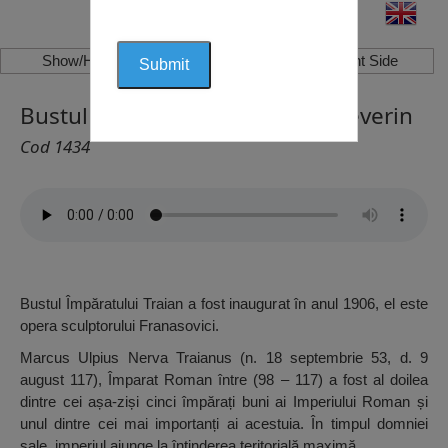
Show/Hide Left Side
Show/Hide Right Side
Bustul Traian, Drobeta Turnu Severin
Cod 1434
Bustul Împăratului Traian a fost inaugurat în anul 1906, el este
opera sculptorului Franasovici.
Marcus Ulpius Nerva Traianus (n. 18 septembrie 53, d. 9
august 117), Împarat Roman între (98 – 117) a fost al doilea
dintre cei așa-ziși cinci împărați buni ai Imperiului Roman și
unul dintre cei mai importanți ai acestuia. În timpul domniei
sale, imperiul ajunge la întinderea teritorială maximă.