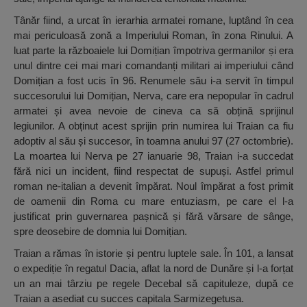
Tânăr fiind, a urcat în ierarhia armatei romane, luptând în cea
mai periculoasă zonă a Imperiului Roman, în zona Rinului. A
luat parte la războaiele lui Domițian împotriva germanilor și era
unul dintre cei mai mari comandanți militari ai imperiului când
Domițian a fost ucis în 96. Renumele său i-a servit în timpul
succesorului lui Domițian, Nerva, care era nepopular în cadrul
armatei și avea nevoie de cineva ca să obțină sprijinul
legiunilor. A obținut acest sprijin prin numirea lui Traian ca fiu
adoptiv al său și succesor, în toamna anului 97 (27 octombrie).
La moartea lui Nerva pe 27 ianuarie 98, Traian i-a succedat
fără nici un incident, fiind respectat de supuși. Astfel primul
roman ne-italian a devenit împărat. Noul împărat a fost primit
de oamenii din Roma cu mare entuziasm, pe care el l-a
justificat prin guvernarea pașnică și fără vărsare de sânge,
spre deosebire de domnia lui Domițian.
Traian a rămas în istorie și pentru luptele sale. În 101, a lansat
o expediție în regatul Dacia, aflat la nord de Dunăre și l-a forțat
un an mai târziu pe regele Decebal să capituleze, după ce
Traian a asediat cu succes capitala Sarmizegetusa.