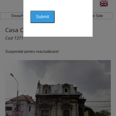
Show/Hide Left Side
Show/Hide Right Side
Casa Cănciulescu, Craiova
Cod 1371
Suspendat pentru reactualizare!