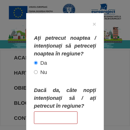
×
Ați petrecut noaptea /
intenționați să petreceți
noaptea în regiune?
ACASA
Da
Nu
HARTA OBIECTIVELOR
OBIECTIVE
Dacă da, câte nopți
intenționați să / ați
BLOG
petrecut în regiune?
CONTACT