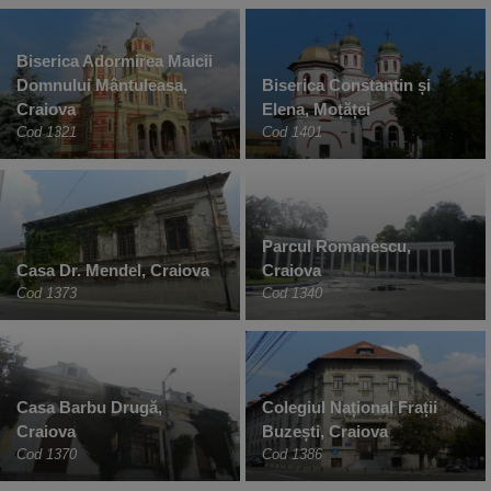
Biserica Adormirea Maicii
Domnului Mântuleasa,
Biserica Constantin și
Craiova
Elena, Moțăței
Cod 1321
Cod 1401
Parcul Romanescu,
Casa Dr. Mendel, Craiova
Craiova
Cod 1373
Cod 1340
Casa Barbu Drugă,
Colegiul Național Frații
Craiova
Buzești, Craiova
Cod 1370
Cod 1386