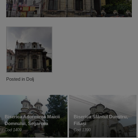
Posted in
Dolj
Biserica Adormirea Maicii
Biserica Sfântul Dumitru,
Domnului, Segarcea
Filiași
Cod 1409
Cod 1390