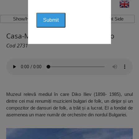
Show/Hide Left Side
Show/Hide Right Side
Casa-Muzeu Diko Iliev, Oryahovo
Cod 2731
Muzeul relevă mediul în care Diko Iliev (1898- 1985), unul
dintre cei mai renumiți muzicieni bulgari de folk, un dirijor și un
compozitor de dansuri de folk, a trăit și a lucrat. El a fondat de
asemenea un mare număr de orchestre din nordul Bulgariei.