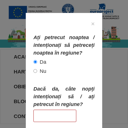
×
Ați petrecut noaptea /
intenționați să petreceți
noaptea în regiune?
ACASA
Da
Nu
HARTA OBIECTIVELOR
OBIECTIVE
Dacă da, câte nopți
intenționați să / ați
BLOG
petrecut în regiune?
CONTACT