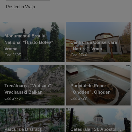
Posted in
Vrața
Monumentul Eroului
Național “Hristo Botev”,
Centrul de Conservare
Vratsa
“Natura”, Vrața
Cod 2695
Cod 2714
Trecătoarea “Vratsata”,
Punctul de Reper
Vrachanski Balkan
“Ohoden”, Ohoden
Cod 2776
Cod 2722
Parcul de Distracții
Catedrala “Sf. Apostoli”,