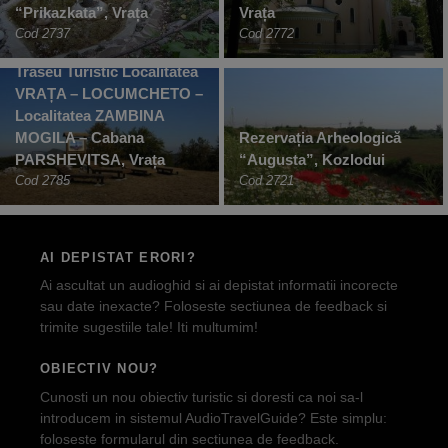
“Prikazkata”, Vrața
Vrața
Cod 2737
Cod 2772
Traseu Turistic Localitatea
VRAȚA – LOCUMCHETO –
Localitatea ZAMBINA
MOGILA – Cabana
Rezervația Arheologică
PARSHEVITSA, Vrața
“Augusta”, Kozlodui
Cod 2785
Cod 2721
AI DEPISTAT ERORI?
Ai ascultat un audioghid si ai depistat informatii incorecte
sau date inexacte? Foloseste sectiunea de feedback si
trimite sugestiile tale! Iti multumim!
OBIECTIV NOU?
Cunosti un nou obiectiv turistic si doresti ca noi sa-l
introducem in sistemul AudioTravelGuide? Este simplu:
foloseste formularul din sectiunea de feedback.