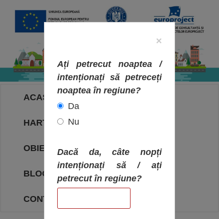
×
Ați petrecut noaptea /
intenționați să petreceți
noaptea în regiune?
ACASA
Da
Nu
HARTA OBIECTIVELOR
OBIECTIVE
Dacă da, câte nopți
intenționați să / ați
BLOG
petrecut în regiune?
CONTACT