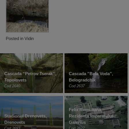
Posted in
Vidin
Cascada “Petrov Tserak”,
Cascada “Bela Voda”,
Topolovets
Belogradchik
Cod 2640
Cod 2637
Felix Romuliana –
Stadionul Drenovets,
Rezidența Împaratului
Drenovets
Galerius
Cod 2693
Cod 2627