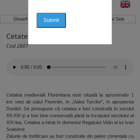
Show/Hide Left Side
Show/Hide Right Side
Cetatea “Florentiana”, Florentin
Cod 2607
Cetatea medievală Florentiana este situată la aproximativ 1
km vest de satul Florentin, în „Valea Turcilor”, în apropierea
Dunării. Se presupune că cetatea a fost construită în secolul
XII-XIII și a fost bine conservată până la începutul secolului al
XIX-lea. Cetatea a intrat în domeniul Regatului Vidin al lui Ivan
Sratsimir.
Zidurile de fortificare au fost construite din pietre cimentate cu