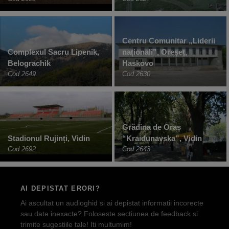
Centru Comunitar „Liderii
Complexul Sacru Lipenik,
naționali”, Oreșeț,
Belograchik
Haskovo
Cod 2649
Cod 2630
Grădina de Oraș
Stadionul Rujinți, Vidin
“Kraidunavska”, Vidin
Cod 2692
Cod 2643
AI DEPISTAT ERORI?
Ai ascultat un audioghid si ai depistat informatii incorecte
sau date inexacte? Foloseste sectiunea de feedback si
trimite sugestiile tale! Iti multumim!