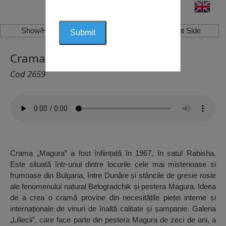
Show/Hide Left Side
Show/Hide Right Side
Crama “Măgura”, Rabisha
Cod 2659
Crama „Magura” a fost înființată în 1967, în satul Rabisha.
Este situată într-unul dintre locurile cele mai misterioase si
frumoase din Bulgaria, între Dunăre și stâncile de gresie rosie
ale fenomenului natural Belogradchik și pestera Magura. Ideea
de a crea o cramă provine din necesitățile pieței interne și
internaționale de vinuri de înaltă calitate și șampanie. Galeria
„Liliecii”, care face parte din pestera Magura de zeci de ani, a