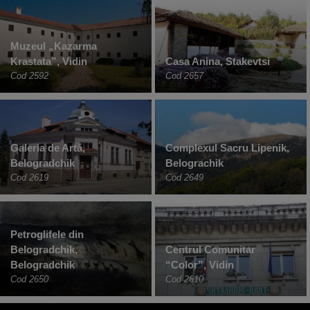
Muzeul „Kazarma
Krastata”, Vidin
Casa Anina, Stakevtsi
Cod 2592
Cod 2657
Galeria de Artă,
Complexul Sacru Lipenik,
Belogradchik
Belograchik
Cod 2619
Cod 2649
Petroglifele din
Belogradchik,
Centrul Comunitar
Belogradchik
“Color”, Vidin
Cod 2650
Cod 2610