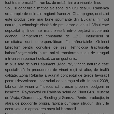
fost transformată într-un loc de îmbătrânire a vinurilor fine.
Solul și condițiile climatice ale zonei din jurul dealului Rabishka
se apropie de cele ale regiunii franceze Champagne, deci aici
este produs cele mai bune spumante din Bulgaria în mod
natural, o tehnologie clasică de prelucrare a vinului. Vinul este
depozitat și încet se maturizează într-o peșteră subterană
adâncă. Temperatura constantă de 12°C, întunericul și
umiditatea sunt corespunzătoare în măruntaiele „Geleriei
Liliecilor” pentru condițiile de șes. Tehnologia traditionala
imbatrânește sticla în trei ani si transforma sucul de struguri
într-un vin spumant delicat, cu un gust unic.
În plus față de vinul spumant „Măgura”, vinăria naturală este
specializată în producerea de vinuri roșii și albe, de înaltă
calitate. Zona Rabisha a adunat conceptul de terroir favorabil
pentru dezvoltarea unor soiuri de vin roșu și alb. În anul 2008,
fabrica de vinuri a început să creeze propriile podgorii în
localitate. Rayanovtsi cu Rabisha soiuri de Pinot Gris, Muscat
de Vrața, Chardonnay, Riesling și Gamza. Pentru producție, în
afară de podgoriile proprii, fabrica cumpără strugurii din viile
controlate din apropierea orașului Harmanli.