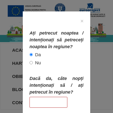
×
Ați petrecut noaptea /
intenționați să petreceți
noaptea în regiune?
ACASA
Da
Nu
HARTA OBIECTIVELOR
OBIECTIVE
Dacă da, câte nopți
intenționați să / ați
BLOG
petrecut în regiune?
CONTACT