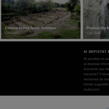
Cetatea Antică Nove, Svishtov
Peștera din 
Cod 2569
Cod 2544
AI DEPISTAT 
Ai ascultat un au
ai depistat inform
incorecte sau da
inexacte? Folos
sectiunea de fe
trimite sugestiile 
multumim!