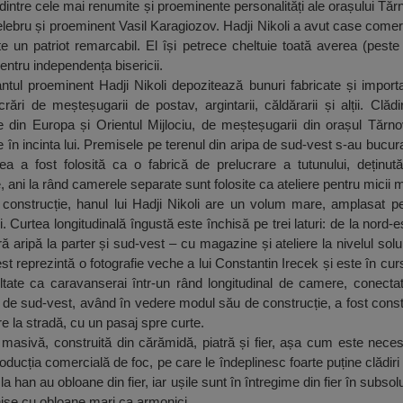
dintre cele mai renumite și proeminente personalități ale orașului Tă
celebru și proeminent Vasil Karagiozov. Hadji Nikoli a avut case comer
e un patriot remarcabil. El își petrece cheltuie toată averea (pest
 pentru independența bisericii.
ntul proeminent Hadji Nikoli depozitează bunuri fabricate și import
rări de meșteșugarii de postav, argintarii, căldărarii și alții. Clădi
e din Europa și Orientul Mijlociu, de meșteșugarii din orașul Tărno
iere în incinta lui. Premisele pe terenul din aripa de sud-vest s-au buc
rea a fost folosită ca o fabrică de prelucrare a tutunului, deținut
ani la rând camerele separate sunt folosite ca ateliere pentru micii 
onstrucție, hanul lui Hadji Nikoli are un volum mare, amplasat p
ui. Curtea longitudinală îngustă este închisă pe trei laturi: de la nord-
ră aripă la parter și sud-vest – cu magazine și ateliere la nivelul sol
st reprezintă o fotografie veche a lui Constantin Irecek și este în curs
tate ca caravanserai într-un rând longitudinal de camere, conectate
 de sud-vest, având în vedere modul său de construcție, a fost constru
e la stradă, cu un pasaj spre curte.
te masivă, construită din cărămidă, piatră și fier, așa cum este nec
oducția comercială de foc, pe care le îndeplinesc foarte puține clădiri
 la han au obloane din fier, iar ușile sunt în întregime din fier în subso
hise cu obloane mari ca armonici.