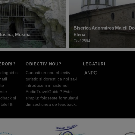
Biserica Adormirea Maicii Do
Musina, Musina
Elena
Cod 2584
ERORI?
OBIECTIV NOU?
LEGATURI
dioghid si
Cunosti un nou obiectiv
ANPC
atii
turistic si doresti ca noi sa-l
te
introducem in sistemul
este
AudioTravelGuide? Este
edback si
simplu: foloseste formularul
tale! Iti
din sectiunea de feedback.