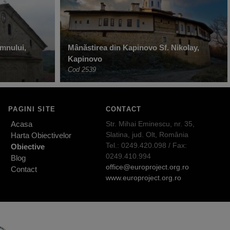
mnului,
Mânăstirea din Kapinovo Sf. Nikolay,
Kapinovo
Cod 2539
PAGINI SITE
CONTACT
Acasa
Str. Mihai Eminescu, nr. 35,
Slatina, jud. Olt, România
Harta Obiectivelor
Tel.: 0249.420.098 / Fax:
Obiective
0249.410.994
Blog
office@europroject.org.ro
Contact
www.europroject.org.ro