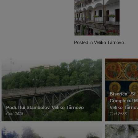
Posted in
Veliko Tărnovo
Biserica „Sf.
Complexul Mă
Podul lui Stambolov, Veliko Tărnovo
Veliko Tărno
Cod 2478
Cod 2586