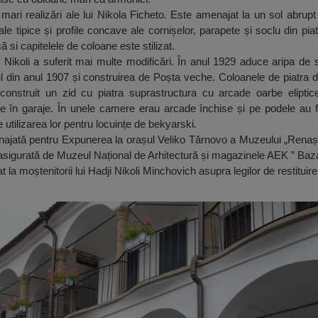
ari realizări ale lui Nikola Ficheto. Este amenajat la un sol abrupt 
le tipice și profile concave ale cornișelor, parapete și soclu din piatră
ă si capitelele de coloane este stilizat.
 Nikoli a suferit mai multe modificări. În anul 1929 aduce aripa de
l din anul 1907 și construirea de Poșta veche. Coloanele de piatra 
 construit un zid cu piatra suprastructura cu arcade oarbe eliptice
e în garaje. În unele camere erau arcade închise și pe podele au 
utilizarea lor pentru locuințe de bekyarski.
najată pentru Expunerea la orașul Veliko Tărnovo a Muzeului „Renașt
st asigurată de Muzeul Național de Arhitectură și magazinele AEK ” B
t la moștenitorii lui Hadji Nikoli Minchovich asupra legilor de restituire