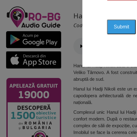
Hanul lui Hadji Niko
Cod 2483
Hanul lui Hadji Nikoli este o clă
Veliko Tărnovo. A fost constru
abruptă de sud.
Hanul lui Hadji Nikoli este un 
capodopera arhitecturală de ne
națională.
Complexul unic Hanul lui Hadji 
confort modern. După o restaura
complex de săli de expoziție, cu 
Imobilul se face la cererea cele