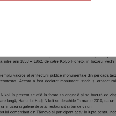
li, Veliko Tărnovo
dire cu valoare arhitecturală și istorică, care se numără printre princip
ită între anii 1858 – 1862, de către Kolyo Ficheto, în bazarul vec
exemplu valoros al arhitecturii publice monumentale din perioada târz
contestat. Acesta a fost declarat monument istoric și arhitectural 
Nikoli în prezent se află în forma sa originală și se bucură de viaț
re lungă, Hanul lui Hadji Nikoli se deschide în martie 2010, ca un f
un muzeu și galerie de artă, restaurant și bar de vinuri.
brului comerciant din Tărnovo și participant activ în lupta pentru ind