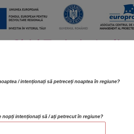
noaptea / intenționați să petreceți noaptea în regiune?
 nopți intenționați să / ați petrecut în regiune?
RTA OBIECTIVELOR
OBIECTIVE
BLOG