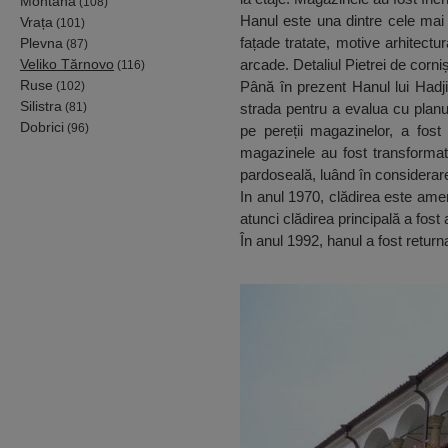
Montana
(108)
Hanul este una dintre cele mai m
Vrața
(101)
fațade tratate, motive arhitectura
Plevna
(87)
Veliko Tărnovo
arcade. Detaliul Pietrei de corniș
(116)
Ruse
Până în prezent Hanul lui Hadji
(102)
Silistra
(81)
strada pentru a evalua cu planu
Dobrici
(96)
pe pereții magazinelor, a fost
magazinele au fost transformat
pardoseală, luând în considerare 
In anul 1970, clădirea este ame
atunci clădirea principală a fo
În anul 1992, hanul a fost returna