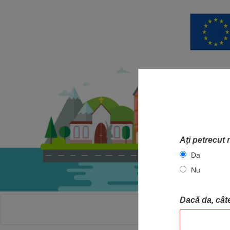
Ați petrecut 
Da
Nu
Dacă da, câte
ACASA
HA