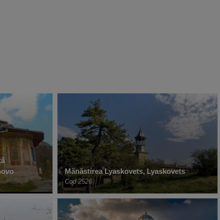
ță
novo
Mănăstirea Lyaskovets, Lyaskovets
Cod 2526