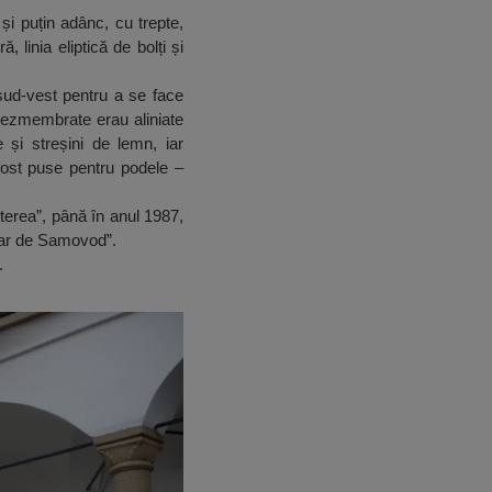
și puțin adânc, cu trepte,
, linia eliptică de bolți și
 sud-vest pentru a se face
dezmembrate erau aliniate
 și streșini de lemn, iar
fost puse pentru podele –
erea”, până în anul 1987,
azar de Samovod”.
.