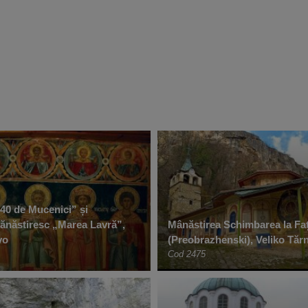
 40 de Mucenici” și
năstiresc „Marea Lavră”,
Mânăstirea Schimbarea la Fa
vo
(Preobrazhenski), Veliko Tăr
Cod 2475