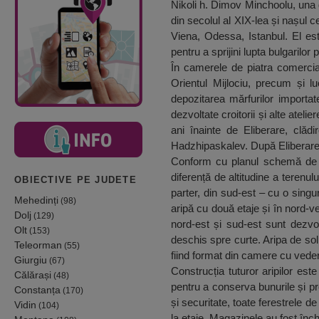
Nikoli h. Dimov Minchoolu, una 
din secolul al XIX-lea și nașul 
Viena, Odessa, Istanbul. El est
pentru a sprijini lupta bulgarilor
În camerele de piatra comercia
Orientul Mijlociu, precum și luc
depozitarea mărfurilor importat
dezvoltate croitorii și alte atel
ani înainte de Eliberare, clădi
Hadzhipaskalev. După Eliberare, 
Conform cu planul schemă de c
diferență de altitudine a terenul
OBIECTIVE PE JUDETE
parter, din sud-est – cu o singu
Mehedinți
(98)
aripă cu două etaje și în nord-ve
Dolj
(129)
nord-est și sud-est sunt dezvol
Olt
(153)
deschis spre curte. Aripa de sol
Teleorman
(55)
fiind format din camere cu veder
Giurgiu
(67)
Construcția tuturor aripilor es
Călărași
(48)
pentru a conserva bunurile și pr
Constanța
(170)
și securitate, toate ferestrele de
Vidin
(104)
la etaje. Magazinele au fost înc