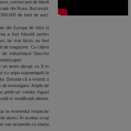
rnovo, comerciant de blană
ciale din Ruse, București,
e 500.000 de bani de aur),
ate din Europa de Vest și
rea a fost folosită pentru
vo, iar mai târziu au fost
urat de magazine. Cu câțiva
ă de industriașul Slavcho
meșteșugari.
e un teren abrupt cu 9 m
est cu aripa supraetajată la
ului. Dovada că a existat o
 de investigare. Aripile de
 printr-un coridor îngust
ită și modificată ulterior,
esar la momentul respectiv
 de atunci. În același scop
luri sau acoperite cu staniu