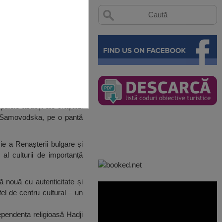
alele atracții ale orașului
hi Samovodska, pe o pantă
ie a Renașterii bulgare și
al culturii de importanță
ă nouă cu autenticitate și
el de centru cultural – un
ependența religioasă Hadji