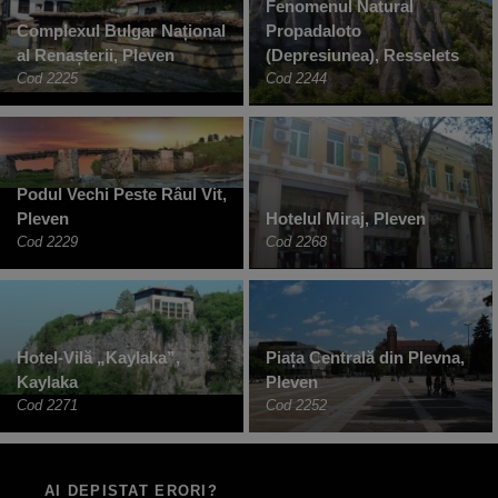
Fenomenul Natural
Complexul Bulgar Național
Propadaloto
al Renașterii, Pleven
(Depresiunea), Resselets
Cod 2225
Cod 2244
Podul Vechi Peste Râul Vit,
Pleven
Hotelul Miraj, Pleven
Cod 2229
Cod 2268
Hotel-Vilă „Kaylaka”,
Piața Centrală din Plevna,
Kaylaka
Pleven
Cod 2271
Cod 2252
AI DEPISTAT ERORI?