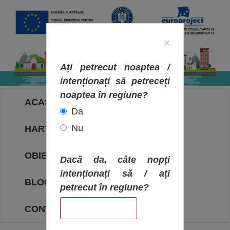
×
Ați petrecut noaptea /
intenționați să petreceți
noaptea în regiune?
ACASA
Da
Nu
HARTA OBIECTIVELOR
OBIECTIVE
Dacă da, câte nopți
intenționați să / ați
BLOG
petrecut în regiune?
CONTACT