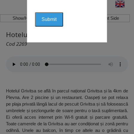
Show/Hide Left Side
Show/Hide Right Side
Hotelul Grivița, Grivița
Cod 2269
Hotelul Grivitsa se află în parcul național Grivitsa și la 4km de
Plevna. Are 2 piscine și un restaurant. Oaspeți se pot relaxa
pe plaja privată lângă lacul de pescuit Grivitsa și să folosească
umbrelele și șezlongurile de soare pentru o taxă suplimentară.
Ei oferă acces internet prin Wi-fi gratuit și parcare gratuită.
Toate camerele de la Grivitsa au aer condiționat și zonă pentru
odihnă. Unele au balcon, în timp ce altele au o grădină cu